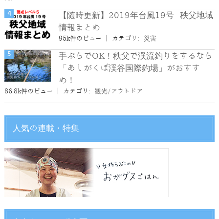
【随時更新】2019年台風19号 秩父地域
情報まとめ
95k件のビュー
|
カテゴリ:
災害
手ぶらでOK！秩父で渓流釣りをするなら
「あしがくぼ渓谷国際釣場」がおすす
め！
86.8k件のビュー
|
カテゴリ:
観光/アウトドア
人気の連載・特集