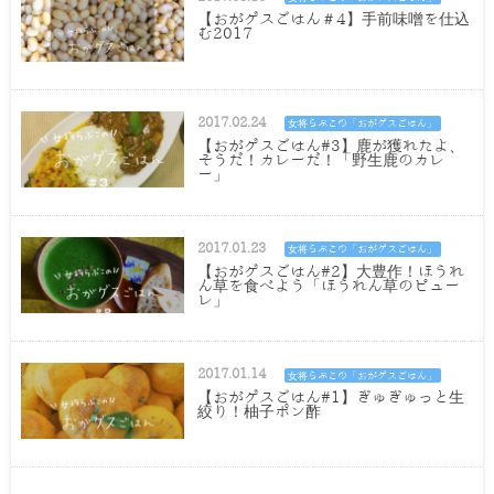
【おがゲスごはん＃4】手前味噌を仕込
む2017
2017.02.24
女将らぶこの「おがゲスごはん」
【おがゲスごはん#3】鹿が獲れたよ、
そうだ！カレーだ！「野生鹿のカレ
ー」
2017.01.23
女将らぶこの「おがゲスごはん」
【おがゲスごはん#2】大豊作！ほうれ
ん草を食べよう「ほうれん草のピュー
レ」
2017.01.14
女将らぶこの「おがゲスごはん」
【おがゲスごはん#1】ぎゅぎゅっと生
絞り！柚子ポン酢