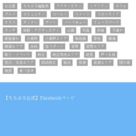
お土産
ちちぶる編集局
アクティビティ
イタリアン
カフェ
グルメ
コミュニティ
コーヒー
スイーツ
スローライフ
テラス
ディナー
デート
バーベキュー
ミューズパーク
ランチ
体験・アクティビティ
公園
写真
和食
子連れ
家族連れ
小鹿野
小鹿野エリア
御花畑
景色
横瀬
横瀬エリア
氷柱
珍スポット
皆野
皆野エリア
祭り・イベント
秩父
秩父市内エリア
絶景
芦ヶ久保
荒川・大滝エリア
西武秩父
観光
長瀞
長瀞エリア
隠れ家
雑貨
食べ歩き
【ちちぶる公式】Facebookページ