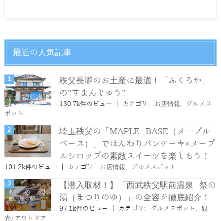
最近の人気記事
秩父長瀞のお土産に最適！「ふくろや」
の”すまんじゅう”
130.7k件のビュー
|
カテゴリ:
お店情報
,
グルメス
ポット
埼玉秩父の「MAPLE BASE（メープル
ベース）」でほんわりパンケーキ×メープ
ルシロップの素敵スイーツを楽しもう！
101.2k件のビュー
|
カテゴリ:
お店情報
,
グルメスポット
【潜入取材！】「西武秩父駅前温泉 祭の
湯（まつりのゆ）」の全容を徹底紹介！
97.1k件のビュー
|
カテゴリ:
グルメスポット
,
観
光/アウトドア