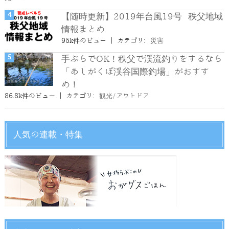
【随時更新】2019年台風19号 秩父地域
情報まとめ
95k件のビュー
|
カテゴリ:
災害
手ぶらでOK！秩父で渓流釣りをするなら
「あしがくぼ渓谷国際釣場」がおすす
め！
86.8k件のビュー
|
カテゴリ:
観光/アウトドア
人気の連載・特集