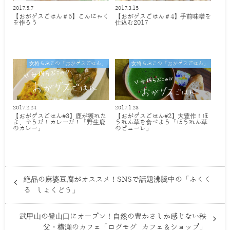
2017.5.7
2017.3.15
【おがゲスごはん＃5】こんにゃく
【おがゲスごはん＃4】手前味噌を
を作ろう
仕込む2017
女将らぶこの「おがゲスごはん」
女将らぶこの「おがゲスごはん」
2017.2.24
2017.1.23
【おがゲスごはん#3】鹿が獲れた
【おがゲスごはん#2】大豊作！ほ
よ、そうだ！カレーだ！「野生鹿
うれん草を食べよう「ほうれん草
のカレー」
のピューレ」
絶品の麻婆豆腐がオススメ！SNSで話題沸騰中の「ふくく
る しょくどう」
武甲山の登山口にオープン！自然の豊かさしか感じない秩
父・横瀬のカフェ「ログモグ カフェ＆ショップ」