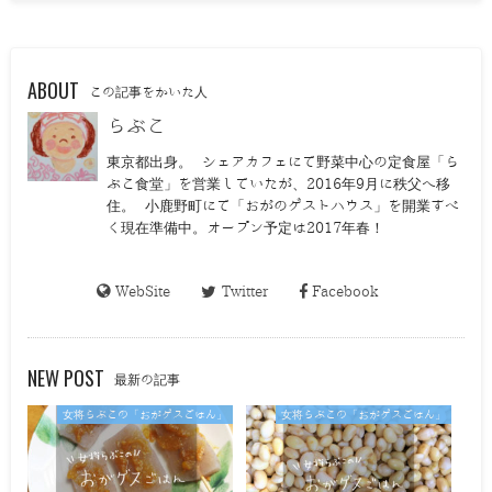
ABOUT
この記事をかいた人
らぶこ
東京都出身。 シェアカフェにて野菜中心の定食屋「ら
ぶこ食堂」を営業していたが、2016年9月に秩父へ移
住。 小鹿野町にて「おがのゲストハウス」を開業すべ
く現在準備中。オープン予定は2017年春！
WebSite
Twitter
Facebook
NEW POST
最新の記事
女将らぶこの「おがゲスごはん」
女将らぶこの「おがゲスごはん」