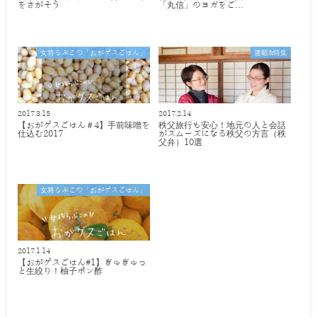
をさがそう
「丸信」のヨガをご…
女将らぶこの「おがゲスごはん」
連載&特集
2017.3.15
2017.2.14
【おがゲスごはん＃4】手前味噌を
秩父旅行も安心！地元の人と会話
仕込む2017
がスムーズになる秩父の方言（秩
父弁）10選
女将らぶこの「おがゲスごはん」
2017.1.14
【おがゲスごはん#1】ぎゅぎゅっ
と生絞り！柚子ポン酢