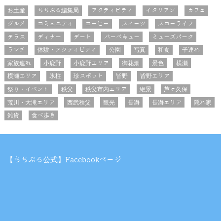
お土産
ちちぶる編集局
アクティビティ
イタリアン
カフェ
グルメ
コミュニティ
コーヒー
スイーツ
スローライフ
テラス
ディナー
デート
バーベキュー
ミューズパーク
ランチ
体験・アクティビティ
公園
写真
和食
子連れ
家族連れ
小鹿野
小鹿野エリア
御花畑
景色
横瀬
横瀬エリア
氷柱
珍スポット
皆野
皆野エリア
祭り・イベント
秩父
秩父市内エリア
絶景
芦ヶ久保
荒川・大滝エリア
西武秩父
観光
長瀞
長瀞エリア
隠れ家
雑貨
食べ歩き
【ちちぶる公式】Facebookページ