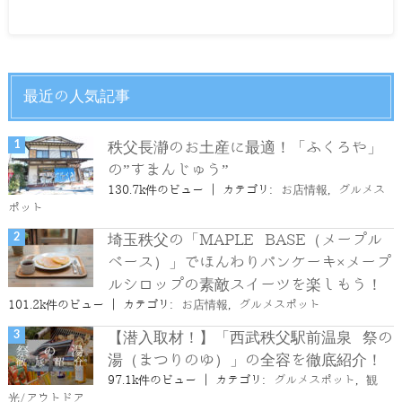
最近の人気記事
秩父長瀞のお土産に最適！「ふくろや」
の”すまんじゅう”
130.7k件のビュー
|
カテゴリ:
お店情報
,
グルメス
ポット
埼玉秩父の「MAPLE BASE（メープル
ベース）」でほんわりパンケーキ×メープ
ルシロップの素敵スイーツを楽しもう！
101.2k件のビュー
|
カテゴリ:
お店情報
,
グルメスポット
【潜入取材！】「西武秩父駅前温泉 祭の
湯（まつりのゆ）」の全容を徹底紹介！
97.1k件のビュー
|
カテゴリ:
グルメスポット
,
観
光/アウトドア