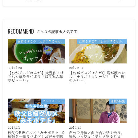
RECOMMEND
こちらの記事も人気です。
女将らぶこの「おがゲスごはん」
女将らぶこの「おがゲスごはん」
2017.1.23
2017.2.24
【おがゲスごはん#2】大豊作！ほ
【おがゲスごはん#3】鹿が獲れた
うれん草を食べよう「ほうれん草
よ、そうだ！カレーだ！「野生鹿
のピューレ」
のカレー」
グルメスポット
連載&特集
2017.2.1
2017.4.7
秩父のB級グルメ「みそポテト」9
自分の身体と向き合い話し合う。
種類を一挙食べ比べ！お好みの味
幅広い人びとに受け入れられる