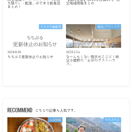
ち帰り）・配達」ができる飲食店
父地域情報まとめ
まとめ！
ちちぶる編集局
観光/アウトドア
2019.9.29
2018.2.14
ちちぶる更新休止のお知らせ
なーんもしない贅沢がここに！秩
父小鹿野の「おがのゲストハウ
ス」
RECOMMEND
こちらの記事も人気です。
お店情報
ちちぶの人