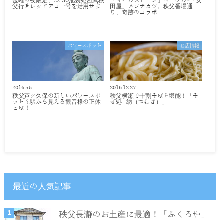
金曜の夜限定、22:30池袋発西武秩
「マイルストーン」ベーグル×「安
父行きレッドアロー号を活用せよ
田屋」メンチカツ。秩父番場通
り、奇跡のコラボ…
パワースポット
お店情報
2016.5.5
2016.12.27
秩父芦ヶ久保の新しいパワースポ
秩父横瀬で十割そばを堪能！「そ
ット？駅から見える観音様の正体
ば処 紡（つむぎ）」
とは！
最近の人気記事
秩父長瀞のお土産に最適！「ふくろや」