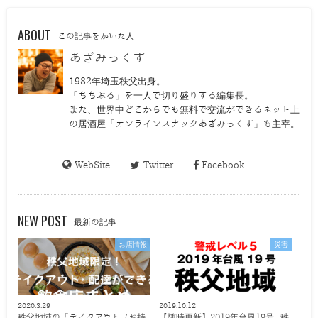
ABOUT
この記事をかいた人
あざみっくす
1982年埼玉秩父出身。
「ちちぶる」を一人で切り盛りする編集長。
また、世界中どこからでも無料で交流ができるネット上
の居酒屋「オンラインスナックあざみっくす」も主宰。
WebSite
Twitter
Facebook
NEW POST
最新の記事
お店情報
災害
2020.3.29
2019.10.12
秩父地域の「テイクアウト（お持
【随時更新】2019年台風19号 秩