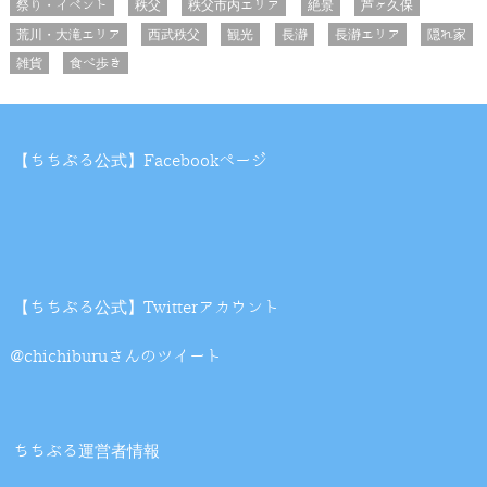
祭り・イベント
秩父
秩父市内エリア
絶景
芦ヶ久保
荒川・大滝エリア
西武秩父
観光
長瀞
長瀞エリア
隠れ家
雑貨
食べ歩き
【ちちぶる公式】Facebookページ
【ちちぶる公式】Twitterアカウント
@chichiburuさんのツイート
ちちぶる運営者情報