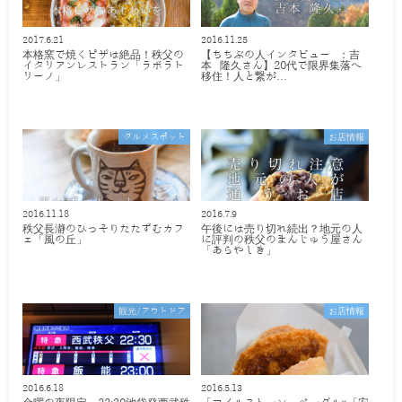
2017.6.21
2016.11.25
本格窯で焼くピザは絶品！秩父の
【ちちぶの人インタビュー ：吉
イタリアンレストラン「ラボラト
本 隆久さん】20代で限界集落へ
リーノ」
移住！人と繋が…
グルメスポット
お店情報
2016.11.18
2016.7.9
秩父長瀞のひっそりたたずむカフ
午後には売り切れ続出？地元の人
ェ「風の丘」
に評判の秩父のまんじゅう屋さん
「あらやしき」
観光/アウトドア
お店情報
2016.6.18
2016.5.13