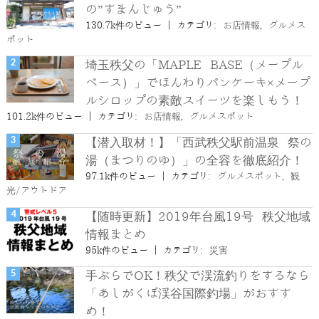
の”すまんじゅう”
130.7k件のビュー
|
カテゴリ:
お店情報
,
グルメス
ポット
埼玉秩父の「MAPLE BASE（メープル
ベース）」でほんわりパンケーキ×メープ
ルシロップの素敵スイーツを楽しもう！
101.2k件のビュー
|
カテゴリ:
お店情報
,
グルメスポット
【潜入取材！】「西武秩父駅前温泉 祭の
湯（まつりのゆ）」の全容を徹底紹介！
97.1k件のビュー
|
カテゴリ:
グルメスポット
,
観
光/アウトドア
【随時更新】2019年台風19号 秩父地域
情報まとめ
95k件のビュー
|
カテゴリ:
災害
手ぶらでOK！秩父で渓流釣りをするなら
「あしがくぼ渓谷国際釣場」がおすす
め！