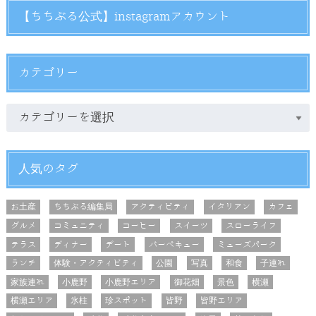
【ちちぶる公式】instagramアカウント
カテゴリー
人気のタグ
お土産
ちちぶる編集局
アクティビティ
イタリアン
カフェ
グルメ
コミュニティ
コーヒー
スイーツ
スローライフ
テラス
ディナー
デート
バーベキュー
ミューズパーク
ランチ
体験・アクティビティ
公園
写真
和食
子連れ
家族連れ
小鹿野
小鹿野エリア
御花畑
景色
横瀬
横瀬エリア
氷柱
珍スポット
皆野
皆野エリア