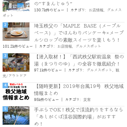
の”すまんじゅう”
130.7k件のビュー
|
カテゴリ:
お店情報
,
グルメス
ポット
埼玉秩父の「MAPLE BASE（メープル
ベース）」でほんわりパンケーキ×メープ
ルシロップの素敵スイーツを楽しもう！
101.2k件のビュー
|
カテゴリ:
お店情報
,
グルメスポット
【潜入取材！】「西武秩父駅前温泉 祭の
湯（まつりのゆ）」の全容を徹底紹介！
97.1k件のビュー
|
カテゴリ:
グルメスポット
,
観
光/アウトドア
【随時更新】2019年台風19号 秩父地域
情報まとめ
95k件のビュー
|
カテゴリ:
災害
手ぶらでOK！秩父で渓流釣りをするなら
「あしがくぼ渓谷国際釣場」がおすす
め！