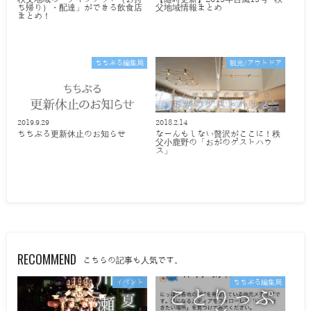
ち帰り）・配達」ができる飲食店
父地域情報まとめ
まとめ！
ちちぶる編集局
観光/アウトドア
2019.9.29
2018.2.14
ちちぶる更新休止のお知らせ
なーんもしない贅沢がここに！秩
父小鹿野の「おがのゲストハウ
ス」
RECOMMEND
こちらの記事も人気です。
イベント
ちちぶる編集局