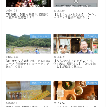
2016.7.18
2016.7.30
7月19日、20日は秩父の川瀬祭り
【ことりっぷ×ちちぶる パートナ
で夏祭りを満喫しよう！
ーメディア提携のお知らせ】
観光/アウトドア
ちちぶの人
2016.10.15
2016.11.9
初心者からプロまで楽しめるBMX
【ちちぶの人インタビュー 丸
コース「滝沢サイクルパーク」で
信：若林 樹好さん】「なにも無
遊びつくせ！
いことが秩父の魅力…
観光/アウトドア
お店情報
2016.8.11
2016.4.24