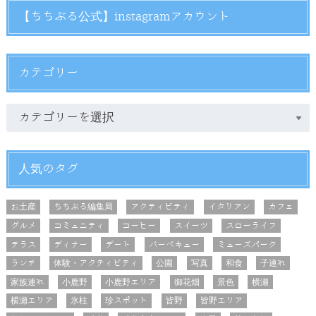
【ちちぶる公式】instagramアカウント
カテゴリー
人気のタグ
お土産
ちちぶる編集局
アクティビティ
イタリアン
カフェ
グルメ
コミュニティ
コーヒー
スイーツ
スローライフ
テラス
ディナー
デート
バーベキュー
ミューズパーク
ランチ
体験・アクティビティ
公園
写真
和食
子連れ
家族連れ
小鹿野
小鹿野エリア
御花畑
景色
横瀬
横瀬エリア
氷柱
珍スポット
皆野
皆野エリア