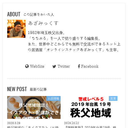
ABOUT
この記事をかいた人
あざみっくす
1982年埼玉秩父出身。
「ちちぶる」を一人で切り盛りする編集長。
また、世界中どこからでも無料で交流ができるネット上
の居酒屋「オンラインスナックあざみっくす」も主宰。
WebSite
Twitter
Facebook
NEW POST
最新の記事
お店情報
災害
2020.3.29
2019.10.12
秩父地域の「テイクアウト（お持
【随時更新】2019年台風19号 秩