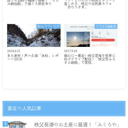
誰でも気軽に機織り体験！「ちち
ランチとのんびり時間をセットで
ぶ銘仙館」で感じる歴史あり
楽しめる、秩父の古民家カフェ
「月のうさぎ」
観光/アウトドア
ちちぶる編集局
2016.3.21
2017.8.25
また来年！芦ヶ久保「氷柱」レポ
都心に一番近い秩父雲海を世界に
ート2016
向けてライブ配信！「秩父市ふる
さと納税」で実現…
最近の人気記事
秩父長瀞のお土産に最適！「ふくろや」