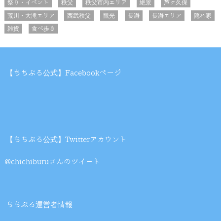
祭り・イベント
秩父
秩父市内エリア
絶景
芦ヶ久保
荒川・大滝エリア
西武秩父
観光
長瀞
長瀞エリア
隠れ家
雑貨
食べ歩き
【ちちぶる公式】Facebookページ
【ちちぶる公式】Twitterアカウント
@chichiburuさんのツイート
ちちぶる運営者情報