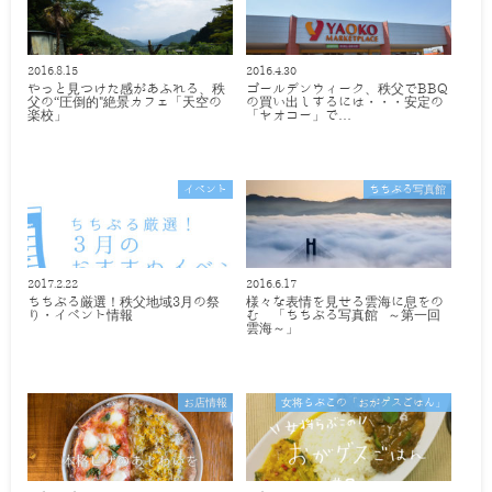
2016.8.15
2016.4.30
やっと見つけた感があふれる、秩
ゴールデンウィーク、秩父でBBQ
父の“圧倒的"絶景カフェ「天空の
の買い出しするには・・・安定の
楽校」
「ヤオコー」で…
イベント
ちちぶる写真館
2017.2.22
2016.6.17
ちちぶる厳選！秩父地域3月の祭
様々な表情を見せる雲海に息をの
り・イベント情報
む 「ちちぶる写真館 ～第一回
雲海～」
お店情報
女将らぶこの「おがゲスごはん」