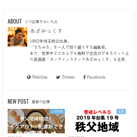
ABOUT
この記事をかいた人
あざみっくす
1982年埼玉秩父出身。
「ちちぶる」を一人で切り盛りする編集長。
また、世界中どこからでも無料で交流ができるネット上
の居酒屋「オンラインスナックあざみっくす」も主宰。
WebSite
Twitter
Facebook
NEW POST
最新の記事
お店情報
災害