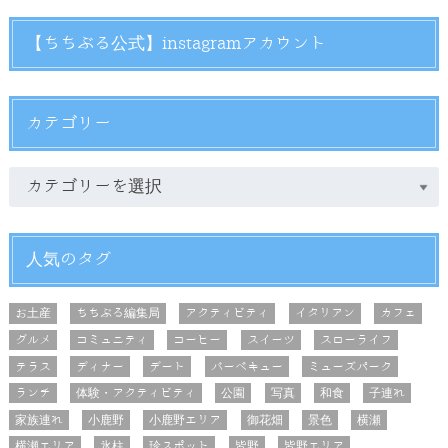
【ちちぶる公式】instagramアカウント
カテゴリー
人気のタグ
お土産
ちちぶる編集局
アクティビティ
イタリアン
カフェ
グルメ
コミュニティ
コーヒー
スイーツ
スローライフ
テラス
ディナー
デート
バーベキュー
ミューズパーク
ランチ
体験・アクティビティ
公園
写真
和食
子連れ
家族連れ
小鹿野
小鹿野エリア
御花畑
景色
横瀬
横瀬エリア
氷柱
珍スポット
皆野
皆野エリア