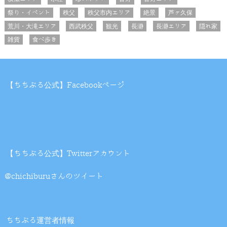
祭り・イベント
秩父
秩父市内エリア
絶景
芦ヶ久保
荒川・大滝エリア
西武秩父
観光
長瀞
長瀞エリア
隠れ家
雑貨
食べ歩き
【ちちぶる公式】Facebookページ
【ちちぶる公式】Twitterアカウント
@chichiburuさんのツイート
ちちぶる運営者情報