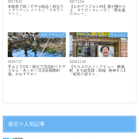
2017.6.21
2017.2.24
本格窯で焼くピザは絶品！秩父の
【おがゲスごはん#3】鹿が獲れた
イタリアンレストラン「ラボラト
よ、そうだ！カレーだ！「野生鹿
リーノ」
のカレー」
観光/アウトドア
ちちぶの人
2016.7.27
2016.11.20
手ぶらでOK！秩父で渓流釣りをす
【ちちぶの人インタビュー 横瀬
るなら「あしがくぼ渓谷国際釣
町 まち経営課：田端 将伸さん】
場」がおすすめ！
「町民の皆さん…
最近の人気記事