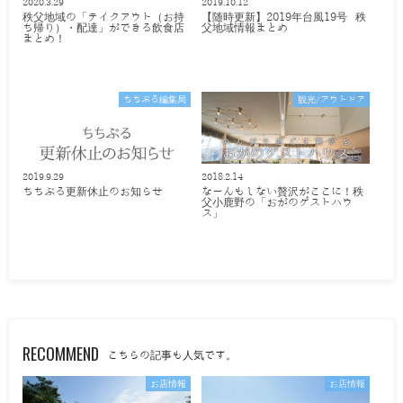
2020.3.29
2019.10.12
秩父地域の「テイクアウト（お持
【随時更新】2019年台風19号 秩
ち帰り）・配達」ができる飲食店
父地域情報まとめ
まとめ！
ちちぶる編集局
観光/アウトドア
2019.9.29
2018.2.14
ちちぶる更新休止のお知らせ
なーんもしない贅沢がここに！秩
父小鹿野の「おがのゲストハウ
ス」
RECOMMEND
こちらの記事も人気です。
お店情報
お店情報