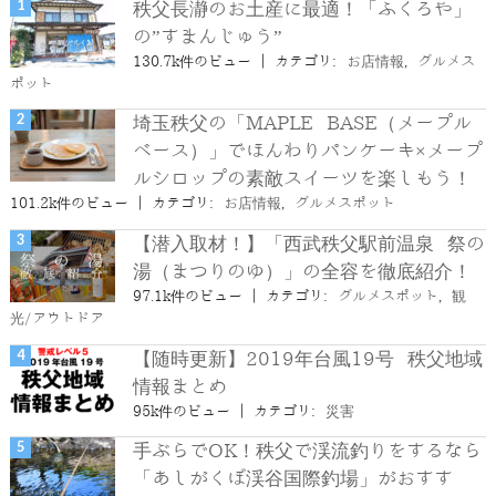
秩父長瀞のお土産に最適！「ふくろや」
の”すまんじゅう”
130.7k件のビュー
|
カテゴリ:
お店情報
,
グルメス
ポット
埼玉秩父の「MAPLE BASE（メープル
ベース）」でほんわりパンケーキ×メープ
ルシロップの素敵スイーツを楽しもう！
101.2k件のビュー
|
カテゴリ:
お店情報
,
グルメスポット
【潜入取材！】「西武秩父駅前温泉 祭の
湯（まつりのゆ）」の全容を徹底紹介！
97.1k件のビュー
|
カテゴリ:
グルメスポット
,
観
光/アウトドア
【随時更新】2019年台風19号 秩父地域
情報まとめ
95k件のビュー
|
カテゴリ:
災害
手ぶらでOK！秩父で渓流釣りをするなら
「あしがくぼ渓谷国際釣場」がおすす