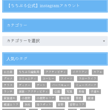
【ちちぶる公式】instagramアカウント
カテゴリー
人気のタグ
お土産
ちちぶる編集局
アクティビティ
イタリアン
カフェ
グルメ
コミュニティ
コーヒー
スイーツ
スローライフ
テラス
ディナー
デート
バーベキュー
ミューズパーク
ランチ
体験・アクティビティ
公園
写真
和食
子連れ
家族連れ
小鹿野
小鹿野エリア
御花畑
景色
横瀬
横瀬エリア
氷柱
珍スポット
皆野
皆野エリア