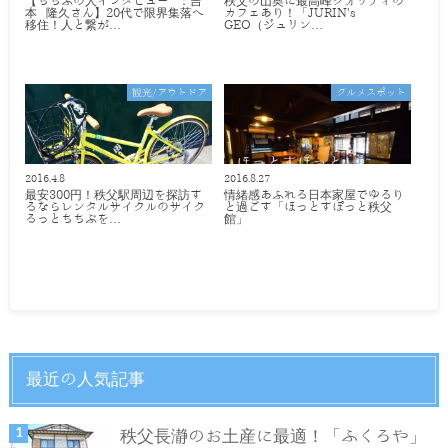
【ちちぶの人インタビュー ：吉
秩父の山奥に最高峰クオリティの
本 隆久さん】20代で限界集落へ
カフェあり！「JURIN's
移住！人と繋が…
GEO（ジュリン…
観光/アウトドア
グルメスポット
2016.4.8
2016.8.27
最安300円！秩父駅周辺を探訪す
情緒感あふれる日本家屋でゆるり
るならレンタルサイクルのサイク
と過ごす「ほっとすぽっと秩父
るっとちちぶを…
館」
最近の人気記事
秩父長瀞のお土産に最適！「ふくろや」