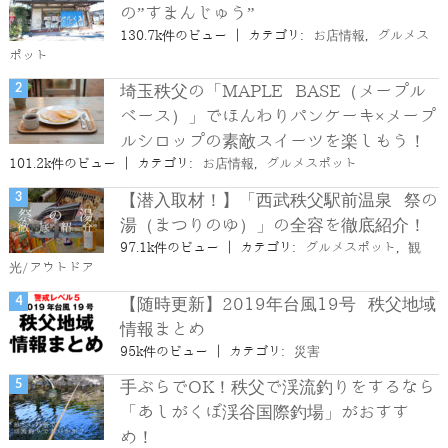
の”すまんじゅう”
130.7k件のビュー
|
カテゴリ:
お店情報
,
グルメス
ポット
埼玉秩父の「MAPLE BASE（メープル
ベース）」でほんわりパンケーキ×メープ
ルシロップの素敵スイーツを楽しもう！
101.2k件のビュー
|
カテゴリ:
お店情報
,
グルメスポット
【潜入取材！】「西武秩父駅前温泉 祭の
湯（まつりのゆ）」の全容を徹底紹介！
97.1k件のビュー
|
カテゴリ:
グルメスポット
,
観
光/アウトドア
【随時更新】2019年台風19号 秩父地域
情報まとめ
95k件のビュー
|
カテゴリ:
災害
手ぶらでOK！秩父で渓流釣りをするなら
「あしがくぼ渓谷国際釣場」がおすす
め！