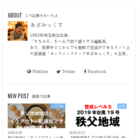
ABOUT
この記事をかいた人
あざみっくす
1982年埼玉秩父出身。
「ちちぶる」を一人で切り盛りする編集長。
また、世界中どこからでも無料で交流ができるネット上
の居酒屋「オンラインスナックあざみっくす」も主宰。
WebSite
Twitter
Facebook
NEW POST
最新の記事
お店情報
災害
2020.3.29
2019.10.12
秩父地域の「テイクアウト（お持
【随時更新】2019年台風19号 秩