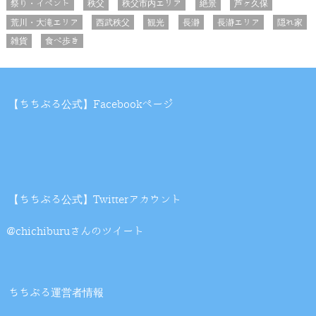
祭り・イベント
秩父
秩父市内エリア
絶景
芦ヶ久保
荒川・大滝エリア
西武秩父
観光
長瀞
長瀞エリア
隠れ家
雑貨
食べ歩き
【ちちぶる公式】Facebookページ
【ちちぶる公式】Twitterアカウント
@chichiburuさんのツイート
ちちぶる運営者情報