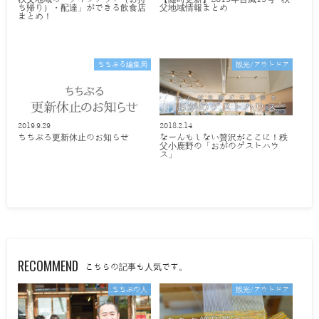
ち帰り）・配達」ができる飲食店
父地域情報まとめ
まとめ！
ちちぶる編集局
観光/アウトドア
2019.9.29
2018.2.14
ちちぶる更新休止のお知らせ
なーんもしない贅沢がここに！秩
父小鹿野の「おがのゲストハウ
ス」
RECOMMEND
こちらの記事も人気です。
ちちぶの人
観光/アウトドア