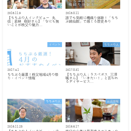
2016.11.9
2016.8.11
【ちちぶの人インタビュー 丸
誰でも気軽に機織り体験！「ちち
信：若林 樹好さん】「なにも無
ぶ銘仙館」で感じる歴史あり
いことが秩父の魅力…
イベント
ちちぶの人
2017.4.1
2017.8.31
ちちぶる厳選！秩父地域4月の祭
【ちちぶの人：ラスベガス 三澤
り・イベント情報
颯さん】「いきたい！」と言われ
るデイサービス…
ちちぶの人
お店情報
2016.11.25
2016.6.17