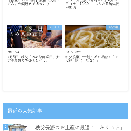
【秩父グルメ情報】影森『大島う
【ラジオ出演のお知らせ】9月24
どん』の鍋焼きでほっこり
日（土）13:30～ ちちぶる編集長
が出演
イベント
お店情報
2016.6.4
2016.12.27
7月8日 秩父「あめ薬師縁日」安
秩父横瀬で十割そばを堪能！「そ
定の夏祭りを楽しむべし。
ば処 紡（つむぎ）」
最近の人気記事
秩父長瀞のお土産に最適！「ふくろや」