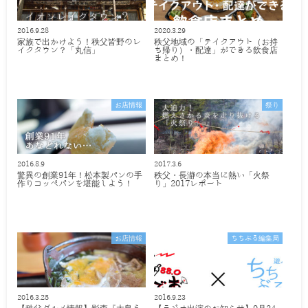
2016.9.28
2020.3.29
家族で出かけよう！秩父皆野のレ
秩父地域の「テイクアウト（お持
イクタウン？「丸信」
ち帰り）・配達」ができる飲食店
まとめ！
お店情報
祭り
2016.8.9
2017.3.6
驚異の創業91年！松本製パンの手
秩父・長瀞の本当に熱い「火祭
作りコッペパンを堪能しよう！
り」2017レポート
お店情報
ちちぶる編集局
2016.3.25
2016.9.23