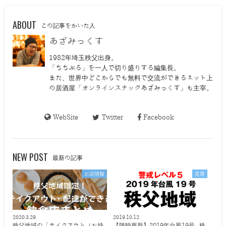
ABOUT
この記事をかいた人
あざみっくす
1982年埼玉秩父出身。
「ちちぶる」を一人で切り盛りする編集長。
また、世界中どこからでも無料で交流ができるネット上
の居酒屋「オンラインスナックあざみっくす」も主宰。
WebSite
Twitter
Facebook
NEW POST
最新の記事
お店情報
災害
2020.3.29
2019.10.12
秩父地域の「テイクアウト（お持
【随時更新】2019年台風19号 秩