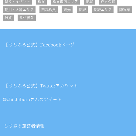
祭り・イベント
秩父
秩父市内エリア
絶景
芦ヶ久保
荒川・大滝エリア
西武秩父
観光
長瀞
長瀞エリア
隠れ家
雑貨
食べ歩き
【ちちぶる公式】Facebookページ
【ちちぶる公式】Twitterアカウント
@chichiburuさんのツイート
ちちぶる運営者情報