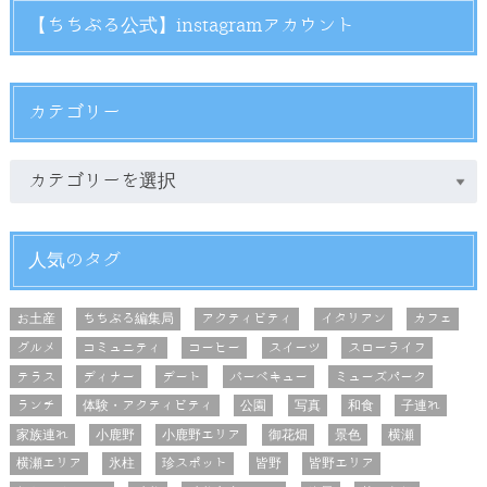
【ちちぶる公式】instagramアカウント
カテゴリー
人気のタグ
お土産
ちちぶる編集局
アクティビティ
イタリアン
カフェ
グルメ
コミュニティ
コーヒー
スイーツ
スローライフ
テラス
ディナー
デート
バーベキュー
ミューズパーク
ランチ
体験・アクティビティ
公園
写真
和食
子連れ
家族連れ
小鹿野
小鹿野エリア
御花畑
景色
横瀬
横瀬エリア
氷柱
珍スポット
皆野
皆野エリア