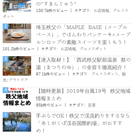
の”すまんじゅう”
130.7k件のビュー
|
カテゴリ:
お店情報
,
グルメス
ポット
埼玉秩父の「MAPLE BASE（メープル
ベース）」でほんわりパンケーキ×メープ
ルシロップの素敵スイーツを楽しもう！
101.2k件のビュー
|
カテゴリ:
お店情報
,
グルメスポット
【潜入取材！】「西武秩父駅前温泉 祭の
湯（まつりのゆ）」の全容を徹底紹介！
97.1k件のビュー
|
カテゴリ:
グルメスポット
,
観
光/アウトドア
【随時更新】2019年台風19号 秩父地域
情報まとめ
95k件のビュー
|
カテゴリ:
災害
手ぶらでOK！秩父で渓流釣りをするなら
「あしがくぼ渓谷国際釣場」がおすす
め！