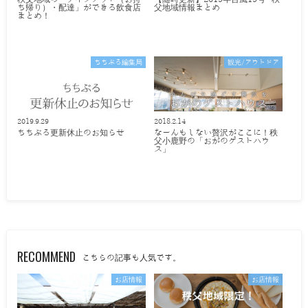
ち帰り）・配達」ができる飲食店
父地域情報まとめ
まとめ！
ちちぶる編集局
観光/アウトドア
2019.9.29
2018.2.14
ちちぶる更新休止のお知らせ
なーんもしない贅沢がここに！秩
父小鹿野の「おがのゲストハウ
ス」
RECOMMEND
こちらの記事も人気です。
お店情報
お店情報