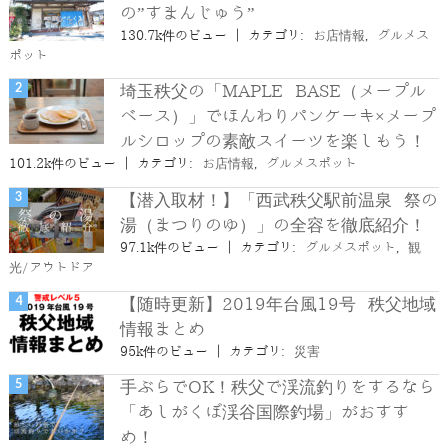
の”すまんじゅう”
130.7k件のビュー
|
カテゴリ:
お店情報
,
グルメス
ポット
埼玉秩父の「MAPLE BASE（メープル
ベース）」でほんわりパンケーキ×メープ
ルシロップの素敵スイーツを楽しもう！
101.2k件のビュー
|
カテゴリ:
お店情報
,
グルメスポット
【潜入取材！】「西武秩父駅前温泉 祭の
湯（まつりのゆ）」の全容を徹底紹介！
97.1k件のビュー
|
カテゴリ:
グルメスポット
,
観
光/アウトドア
【随時更新】2019年台風19号 秩父地域
情報まとめ
95k件のビュー
|
カテゴリ:
災害
手ぶらでOK！秩父で渓流釣りをするなら
「あしがくぼ渓谷国際釣場」がおすす
め！