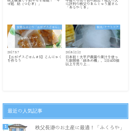
秩父横瀬で十割そばを堪能！「そ
午後には売り切れ続出？地元の人
ば処 紡（つむぎ）」
に評判の秩父のまんじゅう屋さん
「あらやしき」
女将らぶこの「おがゲスごはん」
観光/アウトドア
2017.5.7
2016.12.12
【おがゲスごはん＃5】こんにゃく
日本初！大平戸農園の果汁を使っ
を作ろう
た新開発「綿あめ機」。1日400個
以上を売り上…
最近の人気記事
秩父長瀞のお土産に最適！「ふくろや」