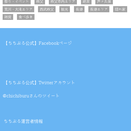
祭り・イベント
秩父
秩父市内エリア
絶景
芦ヶ久保
荒川・大滝エリア
西武秩父
観光
長瀞
長瀞エリア
隠れ家
雑貨
食べ歩き
【ちちぶる公式】Facebookページ
【ちちぶる公式】Twitterアカウント
@chichiburuさんのツイート
ちちぶる運営者情報