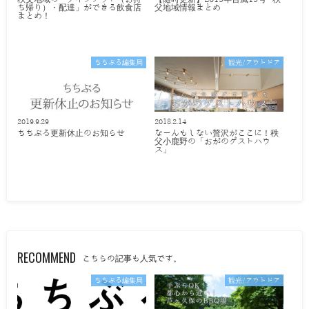
ち帰り）・配達」ができる飲食店
父地域情報まとめ
まとめ！
ちちぶる編集局
観光/アウトドア
2019.9.29
2018.2.14
ちちぶる更新休止のお知らせ
なーんもしない贅沢がここに！秩
父小鹿野の「おがのゲストハウ
ス」
RECOMMEND
こちらの記事も人気です。
ちちぶる編集局
観光/アウトドア