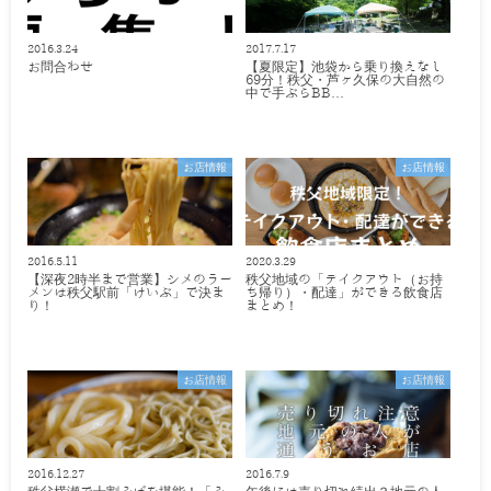
2016.3.24
2017.7.17
お問合わせ
【夏限定】池袋から乗り換えなし
69分！秩父・芦ヶ久保の大自然の
中で手ぶらBB…
お店情報
お店情報
2016.5.11
2020.3.29
【深夜2時半まで営業】シメのラー
秩父地域の「テイクアウト（お持
メンは秩父駅前「けいぶ」で決ま
ち帰り）・配達」ができる飲食店
り！
まとめ！
お店情報
お店情報
2016.12.27
2016.7.9