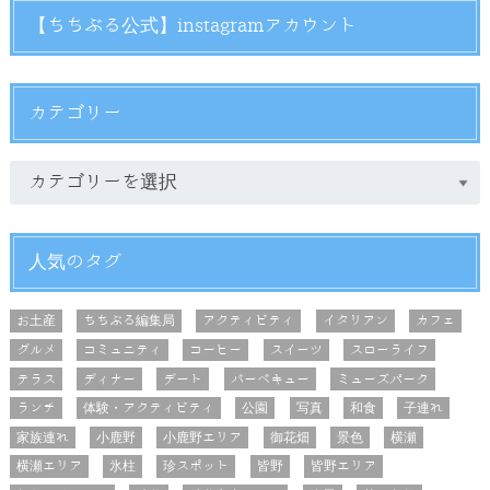
【ちちぶる公式】instagramアカウント
カテゴリー
人気のタグ
お土産
ちちぶる編集局
アクティビティ
イタリアン
カフェ
グルメ
コミュニティ
コーヒー
スイーツ
スローライフ
テラス
ディナー
デート
バーベキュー
ミューズパーク
ランチ
体験・アクティビティ
公園
写真
和食
子連れ
家族連れ
小鹿野
小鹿野エリア
御花畑
景色
横瀬
横瀬エリア
氷柱
珍スポット
皆野
皆野エリア