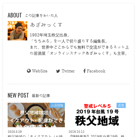
ABOUT
この記事をかいた人
あざみっくす
1982年埼玉秩父出身。
「ちちぶる」を一人で切り盛りする編集長。
また、世界中どこからでも無料で交流ができるネット上
の居酒屋「オンラインスナックあざみっくす」も主宰。
WebSite
Twitter
Facebook
NEW POST
最新の記事
お店情報
災害
2020.3.29
2019.10.12
秩父地域の「テイクアウト（お持
【随時更新】2019年台風19号 秩