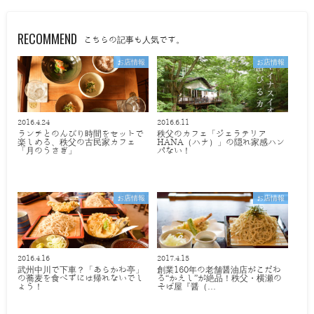
RECOMMEND
こちらの記事も人気です。
お店情報
お店情報
2016.4.24
2016.6.11
ランチとのんびり時間をセットで
秩父のカフェ「ジェラテリア
楽しめる、秩父の古民家カフェ
HANA（ハナ）」の隠れ家感ハン
「月のうさぎ」
パない！
お店情報
お店情報
2016.4.16
2017.4.15
武州中川で下車？「あらかわ亭」
創業160年の老舗醤油店がこだわ
の蕎麦を食べずには帰れないでし
る“かえし”が絶品！秩父・横瀬の
ょう！
そば屋『醤（…