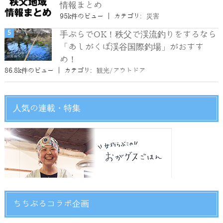
情報まとめ
95k件のビュー
|
カテゴリ:
災害
手ぶらでOK！秩父で渓流釣りをするなら
「あしがくぼ渓谷国際釣場」がおすす
め！
86.8k件のビュー
|
カテゴリ:
観光/アウトドア
人気の連載・特集
ちちぶるコラボ企画