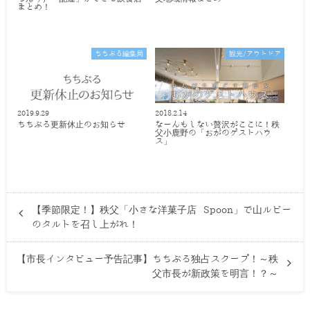
まとめ！
ちちぶる編集局
観光/アウトドア
2019.9.29
2018.2.14
ちちぶる更新休止のお知らせ
なーんもしない贅沢がここに！秩
父小鹿野の「おがのゲストハウ
ス」
【季節限定！】秩父「小さな洋菓子店 Spoon」で山ルビー
のタルトを召し上がれ！
【市長インタビュー予告記事】ちちぶる独占スクープ！～秩
父市長が新政策を明言！？～