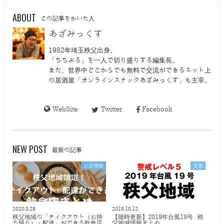
ABOUT
この記事をかいた人
あざみっくす
1982年埼玉秩父出身。
「ちちぶる」を一人で切り盛りする編集長。
また、世界中どこからでも無料で交流ができるネット上
の居酒屋「オンラインスナックあざみっくす」も主宰。
WebSite
Twitter
Facebook
NEW POST
最新の記事
お店情報
災害
2020.3.29
2019.10.12
秩父地域の「テイクアウト（お持
【随時更新】2019年台風19号 秩
ち帰り）・配達」ができる飲食店
父地域情報まとめ