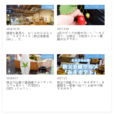
お店情報
グルメスポット
2016.10.19
2017.3.30
雑貨も家具も、おしゃれにぶらっ
4月のピークが逃せない！「いちご
と「ネオスタイル（秩父表参道
狩り」は秩父・小松沢レジャー農
lab.）」で。
園がおすすめ！
お店情報
グルメスポット
2016.6.17
2017.2.1
秩父の山奥に最高峰クオリティの
秩父のB級グルメ「みそポテト」9
カフェあり！「JURIN's
種類を一挙食べ比べ！お好みの味
GEO（ジュリン…
をさがそう