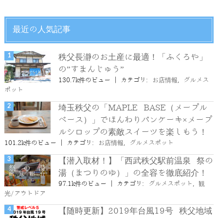
最近の人気記事
秩父長瀞のお土産に最適！「ふくろや」
の”すまんじゅう”
130.7k件のビュー
|
カテゴリ:
お店情報
,
グルメス
ポット
埼玉秩父の「MAPLE BASE（メープル
ベース）」でほんわりパンケーキ×メープ
ルシロップの素敵スイーツを楽しもう！
101.2k件のビュー
|
カテゴリ:
お店情報
,
グルメスポット
【潜入取材！】「西武秩父駅前温泉 祭の
湯（まつりのゆ）」の全容を徹底紹介！
97.1k件のビュー
|
カテゴリ:
グルメスポット
,
観
光/アウトドア
【随時更新】2019年台風19号 秩父地域