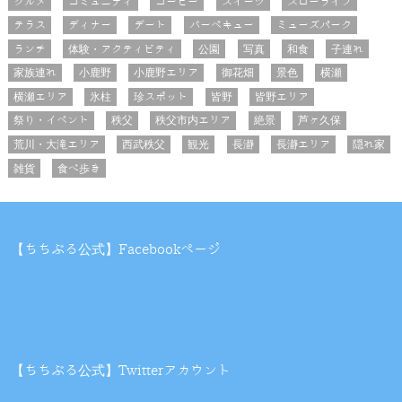
グルメ
コミュニティ
コーヒー
スイーツ
スローライフ
テラス
ディナー
デート
バーベキュー
ミューズパーク
ランチ
体験・アクティビティ
公園
写真
和食
子連れ
家族連れ
小鹿野
小鹿野エリア
御花畑
景色
横瀬
横瀬エリア
氷柱
珍スポット
皆野
皆野エリア
祭り・イベント
秩父
秩父市内エリア
絶景
芦ヶ久保
荒川・大滝エリア
西武秩父
観光
長瀞
長瀞エリア
隠れ家
雑貨
食べ歩き
【ちちぶる公式】Facebookページ
【ちちぶる公式】Twitterアカウント