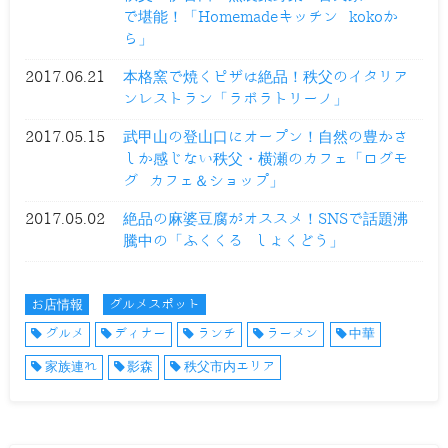
で堪能！「Homemadeキッチン kokoか
ら」
2017.06.21
本格窯で焼くピザは絶品！秩父のイタリア
ンレストラン「ラボラトリーノ」
2017.05.15
武甲山の登山口にオープン！自然の豊かさ
しか感じない秩父・横瀬のカフェ「ログモ
グ カフェ＆ショップ」
2017.05.02
絶品の麻婆豆腐がオススメ！SNSで話題沸
騰中の「ふくくる しょくどう」
お店情報
グルメスポット
グルメ
ディナー
ランチ
ラーメン
中華
家族連れ
影森
秩父市内エリア