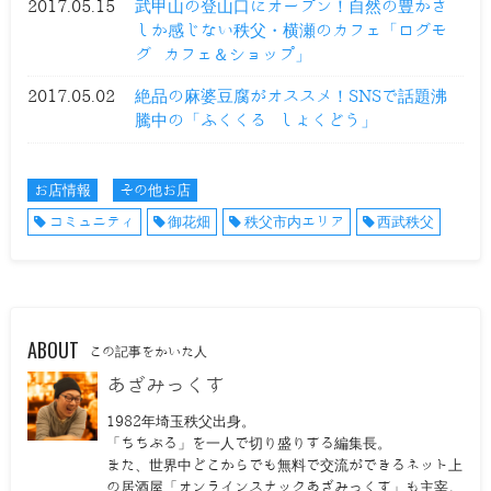
2017.05.15
武甲山の登山口にオープン！自然の豊かさ
しか感じない秩父・横瀬のカフェ「ログモ
グ カフェ＆ショップ」
2017.05.02
絶品の麻婆豆腐がオススメ！SNSで話題沸
騰中の「ふくくる しょくどう」
お店情報
その他お店
コミュニティ
御花畑
秩父市内エリア
西武秩父
ABOUT
この記事をかいた人
あざみっくす
1982年埼玉秩父出身。
「ちちぶる」を一人で切り盛りする編集長。
また、世界中どこからでも無料で交流ができるネット上
の居酒屋「オンラインスナックあざみっくす」も主宰。