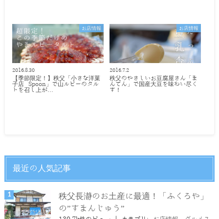
お店情報
お店情報
2016.8.30
2016.7.2
【季節限定！】秩父「小さな洋菓
秩父のやさしいお豆腐屋さん「ま
子店 Spoon」で山ルビーのタル
んてん」で国産大豆を味わい尽く
トを召し上が…
す！
最近の人気記事
秩父長瀞のお土産に最適！「ふくろや」
の”すまんじゅう”