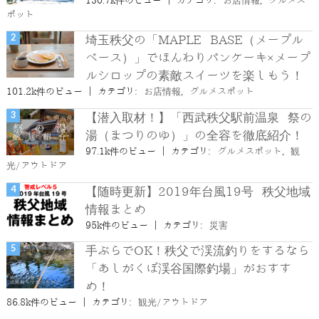
130.7k件のビュー
|
カテゴリ:
お店情報
,
グルメス
ポット
埼玉秩父の「MAPLE BASE（メープル
ベース）」でほんわりパンケーキ×メープ
ルシロップの素敵スイーツを楽しもう！
101.2k件のビュー
|
カテゴリ:
お店情報
,
グルメスポット
【潜入取材！】「西武秩父駅前温泉 祭の
湯（まつりのゆ）」の全容を徹底紹介！
97.1k件のビュー
|
カテゴリ:
グルメスポット
,
観
光/アウトドア
【随時更新】2019年台風19号 秩父地域
情報まとめ
95k件のビュー
|
カテゴリ:
災害
手ぶらでOK！秩父で渓流釣りをするなら
「あしがくぼ渓谷国際釣場」がおすす
め！
86.8k件のビュー
|
カテゴリ:
観光/アウトドア