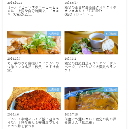
2016.10.22
2016.6.17
オールドビーンズのコーヒーとと
秩父の山奥に最高峰クオリティの
もに、上質な自分時間を。「カル
カフェあり！「JURIN's
ネ（CARNET…
GEO（ジュリン…
お店情報
お店情報
2016.9.17
2017.3.2
て、手のひら唐揚げ？ドデカいの
秩父の自給自足イタリアン「サル
に激ウマな逸品！秩父「きすけ食
ベージ」でいただく大満足のラン
堂」
チ！
お店情報
お店情報
2016.4.6
2016.7.15
デカい！半端ない！ご飯に辿りつ
何度でも通いたい！秩父の街の洋
けない！秩父来たら安田屋でわら
食屋さん「駅馬車」
じカツ丼を食べね…