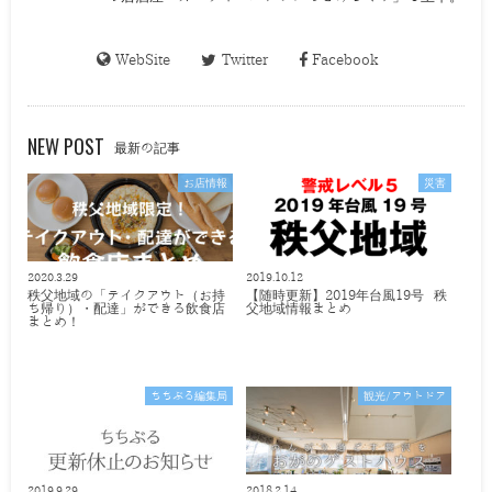
WebSite
Twitter
Facebook
NEW POST
最新の記事
お店情報
災害
2020.3.29
2019.10.12
秩父地域の「テイクアウト（お持
【随時更新】2019年台風19号 秩
ち帰り）・配達」ができる飲食店
父地域情報まとめ
まとめ！
ちちぶる編集局
観光/アウトドア
2019.9.29
2018.2.14