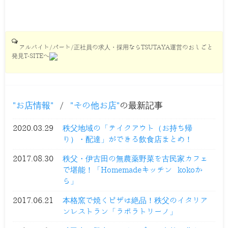
アルバイト/パート/正社員の求人・採用ならTSUTAYA運営のおしごと
発見T-SITEへ
お店情報
/
その他お店
の最新記事
2020.03.29
秩父地域の「テイクアウト（お持ち帰
り）・配達」ができる飲食店まとめ！
2017.08.30
秩父・伊古田の無農薬野菜を古民家カフェ
で堪能！「Homemadeキッチン kokoか
ら」
2017.06.21
本格窯で焼くピザは絶品！秩父のイタリア
ンレストラン「ラボラトリーノ」