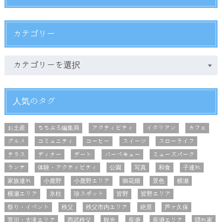
カテゴリー
人気のタグ
お土産
ちちぶる編集局
アクティビティ
イタリアン
カフェ
グルメ
コミュニティ
コーヒー
スイーツ
スローライフ
テラス
ディナー
デート
バーベキュー
ミューズパーク
ランチ
体験・アクティビティ
公園
写真
和食
子連れ
家族連れ
小鹿野
小鹿野エリア
御花畑
景色
横瀬
横瀬エリア
氷柱
珍スポット
皆野
皆野エリア
祭り・イベント
秩父
秩父市内エリア
絶景
芦ヶ久保
荒川・大滝エリア
西武秩父
観光
長瀞
長瀞エリア
隠れ家