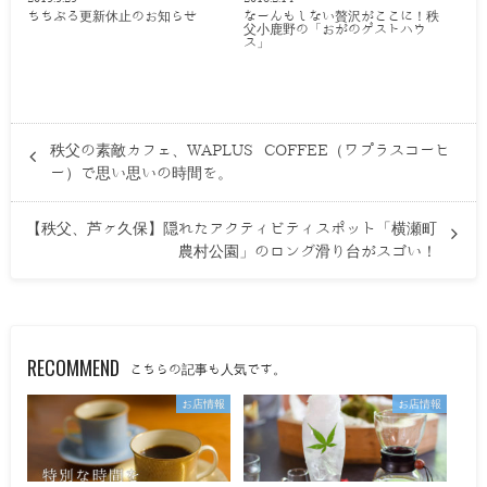
ちちぶる更新休止のお知らせ
なーんもしない贅沢がここに！秩
父小鹿野の「おがのゲストハウ
ス」
秩父の素敵カフェ、WAPLUS COFFEE（ワプラスコーヒ
ー）で思い思いの時間を。
【秩父、芦ヶ久保】隠れたアクティビティスポット「横瀬町
農村公園」のロング滑り台がスゴい！
RECOMMEND
こちらの記事も人気です。
お店情報
お店情報