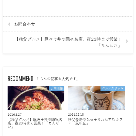
お問合わせ
【秩父グルメ】豚みそ丼の隠れ名店、夜23時まで営業！
『ちんばた』
RECOMMEND
こちらの記事も人気です。
お店情報
グルメスポット
2016.3.27
2016.11.18
【秩父グルメ】豚みそ丼の隠れ名
秩父長瀞のひっそりたたずむカフ
店、夜23時まで営業！『ちんば
ェ「風の丘」
た』