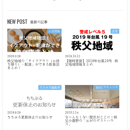
NEW POST
最新の記事
お店情報
災害
2020.3.29
2019.10.12
秩父地域の「テイクアウト（お持
【随時更新】2019年台風19号 秩
ち帰り）・配達」ができる飲食店
父地域情報まとめ
まとめ！
ちちぶる編集局
観光/アウトドア
2019.9.29
2018.2.14
ちちぶる更新休止のお知らせ
なーんもしない贅沢がここに！秩
父小鹿野の「おがのゲストハウ
ス」