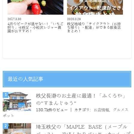
2017.3.30
2020.3.29
4月のピークが逃せない！「いちご
秩父地域の「テイクアウト（お持
狩り」は秩父・小松沢レジャー農
ち帰り）・配達」ができる飲食店
園がおすすめ！
まとめ！
最近の人気記事
秩父長瀞のお土産に最適！「ふくろや」
の”すまんじゅう”
130.7k件のビュー
|
カテゴリ:
お店情報
,
グルメス
ポット
埼玉秩父の「MAPLE BASE（メープル