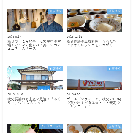
お店情報
お店情報
2016.5.17
2016.12.14
秩父の「こみに亭」は穴場中の穴
秩父長瀞の豆腐料理「うめだや」
場！みんなで集まれる楽しいコミ
でやさしいランチをいただく
ュニティスペース…
お店情報
お店情報
2016.12.16
2016.4.30
秩父長瀞のお土産に最適！「ふく
ゴールデンウィーク、秩父でBBQ
ろや」の"すまんじゅう"
の買い出しするには・・・安定の
「ヤオコー」で…
グルメスポット
お店情報