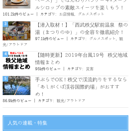
ベース）」でほんわりパンケーキ×メープ
ルシロップの素敵スイーツを楽しもう！
101.2k件のビュー
|
カテゴリ:
お店情報
,
グルメスポット
【潜入取材！】「西武秩父駅前温泉 祭の
湯（まつりのゆ）」の全容を徹底紹介！
97.1k件のビュー
|
カテゴリ:
グルメスポット
,
観
光/アウトドア
【随時更新】2019年台風19号 秩父地域
情報まとめ
95k件のビュー
|
カテゴリ:
災害
手ぶらでOK！秩父で渓流釣りをするなら
「あしがくぼ渓谷国際釣場」がおすす
め！
86.9k件のビュー
|
カテゴリ:
観光/アウトドア
人気の連載・特集