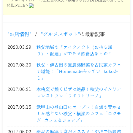
アルバイト/パート/正社員の求人・採用ならTSUTAYA運営のおしごと
発見T-SITEへ
お店情報
/
グルメスポット
の最新記事
2020.03.29
秩父地域の「テイクアウト（お持ち帰
り）・配達」ができる飲食店まとめ！
2017.08.30
秩父・伊古田の無農薬野菜を古民家カフェ
で堪能！「Homemadeキッチン kokoか
ら」
2017.06.21
本格窯で焼くピザは絶品！秩父のイタリア
ンレストラン「ラボラトリーノ」
2017.05.15
武甲山の登山口にオープン！自然の豊かさ
しか感じない秩父・横瀬のカフェ「ログモ
グ カフェ＆ショップ」
2017.05.02
絶品の麻婆豆腐がオススメ！SNSで話題沸