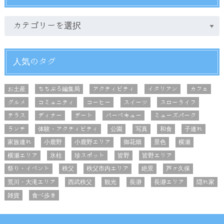
人気のタグ
お土産
ちちぶる編集局
アクティビティ
イタリアン
カフェ
グルメ
コミュニティ
コーヒー
スイーツ
スローライフ
テラス
ディナー
デート
バーベキュー
ミューズパーク
ランチ
体験・アクティビティ
公園
写真
和食
子連れ
家族連れ
小鹿野
小鹿野エリア
御花畑
景色
横瀬
横瀬エリア
氷柱
珍スポット
皆野
皆野エリア
祭り・イベント
秩父
秩父市内エリア
絶景
芦ヶ久保
荒川・大滝エリア
西武秩父
観光
長瀞
長瀞エリア
隠れ家
雑貨
食べ歩き