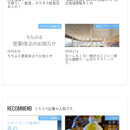
ち帰り）・配達」ができる飲食店
父地域情報まとめ
まとめ！
ちちぶる編集局
観光/アウトドア
2019.9.29
2018.2.14
ちちぶる更新休止のお知らせ
なーんもしない贅沢がここに！秩
父小鹿野の「おがのゲストハウ
ス」
RECOMMEND
こちらの記事も人気です。
ちちぶる編集局
お店情報