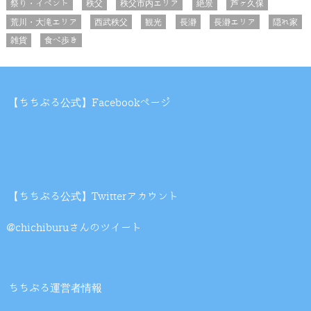
祭り・イベント
秩父
秩父市内エリア
絶景
芦ヶ久保
荒川・大滝エリア
西武秩父
観光
長瀞
長瀞エリア
隠れ家
雑貨
食べ歩き
【ちちぶる公式】Facebookページ
【ちちぶる公式】Twitterアカウント
@chichiburuさんのツイート
ちちぶる運営者情報