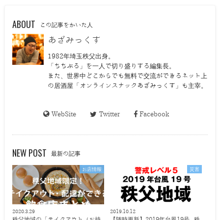
ABOUT
この記事をかいた人
あざみっくす
1982年埼玉秩父出身。
「ちちぶる」を一人で切り盛りする編集長。
また、世界中どこからでも無料で交流ができるネット上
の居酒屋「オンラインスナックあざみっくす」も主宰。
WebSite
Twitter
Facebook
NEW POST
最新の記事
お店情報
災害
2020.3.29
2019.10.12
秩父地域の「テイクアウト（お持
【随時更新】2019年台風19号 秩