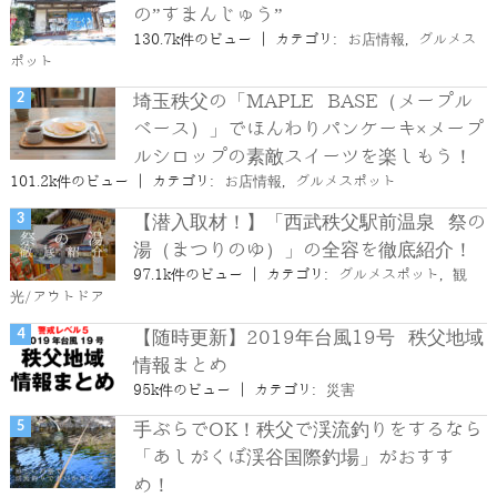
の”すまんじゅう”
130.7k件のビュー
|
カテゴリ:
お店情報
,
グルメス
ポット
埼玉秩父の「MAPLE BASE（メープル
ベース）」でほんわりパンケーキ×メープ
ルシロップの素敵スイーツを楽しもう！
101.2k件のビュー
|
カテゴリ:
お店情報
,
グルメスポット
【潜入取材！】「西武秩父駅前温泉 祭の
湯（まつりのゆ）」の全容を徹底紹介！
97.1k件のビュー
|
カテゴリ:
グルメスポット
,
観
光/アウトドア
【随時更新】2019年台風19号 秩父地域
情報まとめ
95k件のビュー
|
カテゴリ:
災害
手ぶらでOK！秩父で渓流釣りをするなら
「あしがくぼ渓谷国際釣場」がおすす
め！