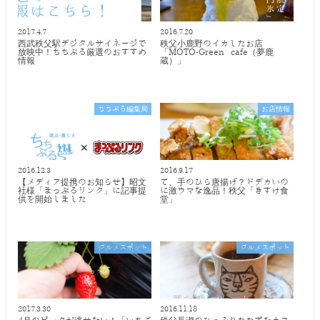
2017.4.7
2016.7.20
西武秩父駅デジタルサイネージで
秩父小鹿野のイカしたお店
放映中！ちちぶる厳選のおすすめ
「MOTO-Green cafe（夢鹿
情報
蔵）」
ちちぶる編集局
お店情報
2016.12.3
2016.9.17
【メディア提携のお知らせ】昭文
て、手のひら唐揚げ？ドデカいの
社様「まっぷるリンク」に記事提
に激ウマな逸品！秩父「きすけ食
供を開始しました
堂」
グルメスポット
グルメスポット
2017.3.30
2016.11.18