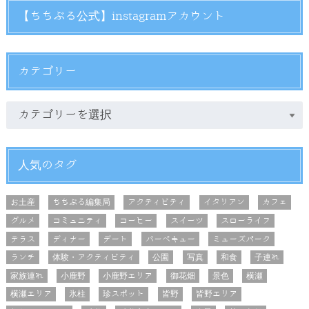
【ちちぶる公式】instagramアカウント
カテゴリー
人気のタグ
お土産
ちちぶる編集局
アクティビティ
イタリアン
カフェ
グルメ
コミュニティ
コーヒー
スイーツ
スローライフ
テラス
ディナー
デート
バーベキュー
ミューズパーク
ランチ
体験・アクティビティ
公園
写真
和食
子連れ
家族連れ
小鹿野
小鹿野エリア
御花畑
景色
横瀬
横瀬エリア
氷柱
珍スポット
皆野
皆野エリア