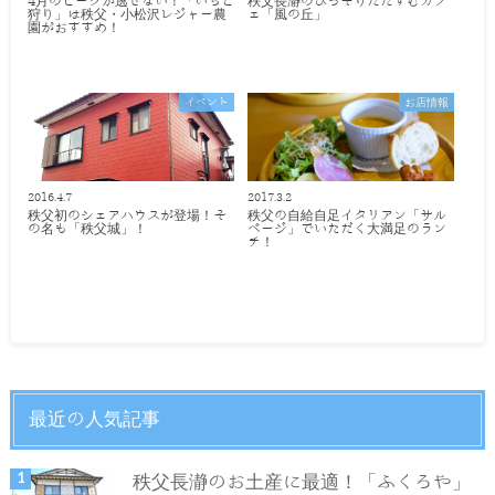
4月のピークが逃せない！「いちご
秩父長瀞のひっそりたたずむカフ
狩り」は秩父・小松沢レジャー農
ェ「風の丘」
園がおすすめ！
イベント
お店情報
2016.4.7
2017.3.2
秩父初のシェアハウスが登場！そ
秩父の自給自足イタリアン「サル
の名も「秩父城」！
ベージ」でいただく大満足のラン
チ！
最近の人気記事
秩父長瀞のお土産に最適！「ふくろや」