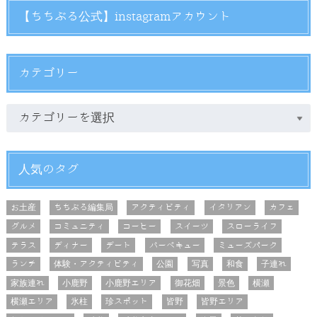
【ちちぶる公式】instagramアカウント
カテゴリー
人気のタグ
お土産
ちちぶる編集局
アクティビティ
イタリアン
カフェ
グルメ
コミュニティ
コーヒー
スイーツ
スローライフ
テラス
ディナー
デート
バーベキュー
ミューズパーク
ランチ
体験・アクティビティ
公園
写真
和食
子連れ
家族連れ
小鹿野
小鹿野エリア
御花畑
景色
横瀬
横瀬エリア
氷柱
珍スポット
皆野
皆野エリア