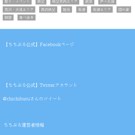
祭り・イベント
秩父
秩父市内エリア
絶景
芦ヶ久保
荒川・大滝エリア
西武秩父
観光
長瀞
長瀞エリア
隠れ家
雑貨
食べ歩き
【ちちぶる公式】Facebookページ
【ちちぶる公式】Twitterアカウント
@chichiburuさんのツイート
ちちぶる運営者情報