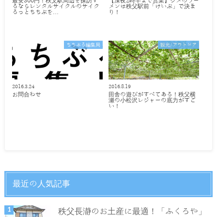
最安300円！秩父駅周辺を探訪す
【深夜2時半まで営業】シメのラー
るならレンタルサイクルのサイク
メンは秩父駅前「けいぶ」で決ま
るっとちちぶを…
り！
ちちぶる編集局
観光/アウトドア
2016.3.24
2016.8.19
お問合わせ
田舎の遊びがすべてある！秩父横
瀬の小松沢レジャーの底力がすご
い！
最近の人気記事
秩父長瀞のお土産に最適！「ふくろや」