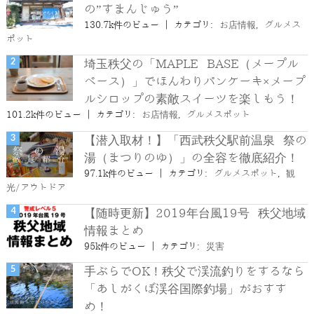
の”すまんじゅう”
130.7k件のビュー
|
カテゴリ:
お店情報
,
グルメス
ポット
埼玉秩父の「MAPLE BASE（メープル
ベース）」でほんわりパンケーキ×メープ
ルシロップの素敵スイーツを楽しもう！
101.2k件のビュー
|
カテゴリ:
お店情報
,
グルメスポット
【潜入取材！】「西武秩父駅前温泉 祭の
湯（まつりのゆ）」の全容を徹底紹介！
97.1k件のビュー
|
カテゴリ:
グルメスポット
,
観
光/アウトドア
【随時更新】2019年台風19号 秩父地域
情報まとめ
95k件のビュー
|
カテゴリ:
災害
手ぶらでOK！秩父で渓流釣りをするなら
「あしがくぼ渓谷国際釣場」がおすす
め！