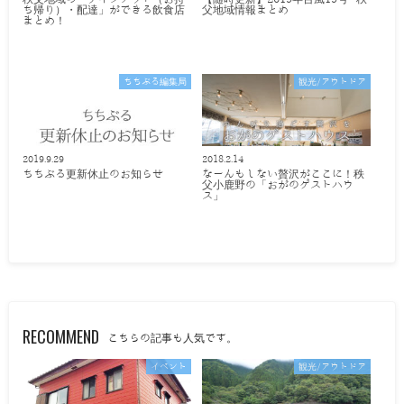
ち帰り）・配達」ができる飲食店
父地域情報まとめ
まとめ！
ちちぶる編集局
観光/アウトドア
2019.9.29
2018.2.14
ちちぶる更新休止のお知らせ
なーんもしない贅沢がここに！秩
父小鹿野の「おがのゲストハウ
ス」
RECOMMEND
こちらの記事も人気です。
イベント
観光/アウトドア