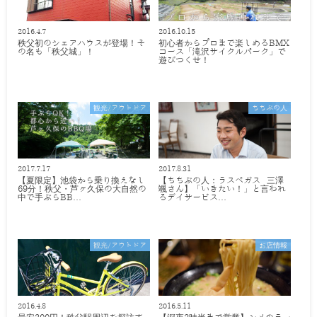
2016.4.7
2016.10.15
秩父初のシェアハウスが登場！そ
初心者からプロまで楽しめるBMX
の名も「秩父城」！
コース「滝沢サイクルパーク」で
遊びつくせ！
観光/アウトドア
ちちぶの人
2017.7.17
2017.8.31
【夏限定】池袋から乗り換えなし
【ちちぶの人：ラスベガス 三澤
69分！秩父・芦ヶ久保の大自然の
颯さん】「いきたい！」と言われ
中で手ぶらBB…
るデイサービス…
観光/アウトドア
お店情報
2016.4.8
2016.5.11