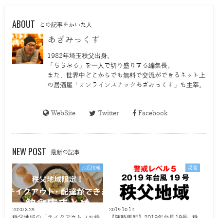
ABOUT
この記事をかいた人
あざみっくす
1982年埼玉秩父出身。
「ちちぶる」を一人で切り盛りする編集長。
また、世界中どこからでも無料で交流ができるネット上
の居酒屋「オンラインスナックあざみっくす」も主宰。
WebSite
Twitter
Facebook
NEW POST
最新の記事
お店情報
災害
2020.3.29
2019.10.12
秩父地域の「テイクアウト（お持
【随時更新】2019年台風19号 秩