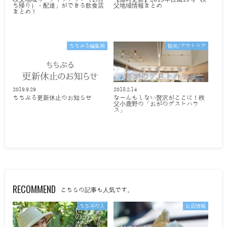
ち帰り）・配達」ができる飲食店
父地域情報まとめ
まとめ！
ちちぶる編集局
観光/アウトドア
2019.9.29
2018.2.14
ちちぶる更新休止のお知らせ
なーんもしない贅沢がここに！秩
父小鹿野の「おがのゲストハウ
ス」
RECOMMEND
こちらの記事も人気です。
ちちぶの人
お店情報