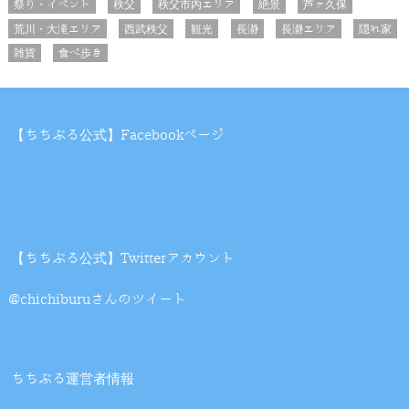
祭り・イベント
秩父
秩父市内エリア
絶景
芦ヶ久保
荒川・大滝エリア
西武秩父
観光
長瀞
長瀞エリア
隠れ家
雑貨
食べ歩き
【ちちぶる公式】Facebookページ
【ちちぶる公式】Twitterアカウント
@chichiburuさんのツイート
ちちぶる運営者情報