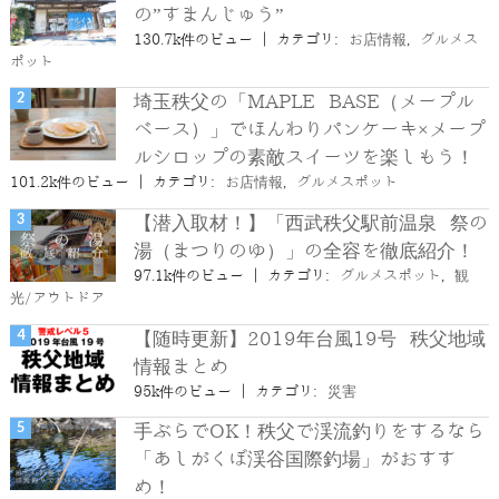
の”すまんじゅう”
130.7k件のビュー
|
カテゴリ:
お店情報
,
グルメス
ポット
埼玉秩父の「MAPLE BASE（メープル
ベース）」でほんわりパンケーキ×メープ
ルシロップの素敵スイーツを楽しもう！
101.2k件のビュー
|
カテゴリ:
お店情報
,
グルメスポット
【潜入取材！】「西武秩父駅前温泉 祭の
湯（まつりのゆ）」の全容を徹底紹介！
97.1k件のビュー
|
カテゴリ:
グルメスポット
,
観
光/アウトドア
【随時更新】2019年台風19号 秩父地域
情報まとめ
95k件のビュー
|
カテゴリ:
災害
手ぶらでOK！秩父で渓流釣りをするなら
「あしがくぼ渓谷国際釣場」がおすす
め！