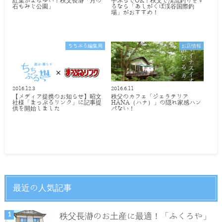
紅葉がまばゆい！秩父長瀞「月の
手ぶらでOK！秩父で渓流釣りをす
石もみじ公園」
るなら「あしがくぼ渓谷国際釣
場」がおすすめ！
ちちぶる編集局
お店情報
2016.12.3
2016.6.11
【メディア提携のお知らせ】昭文
秩父のカフェ「ジェラテリア
社様「まっぷるリンク」に記事提
HANA（ハナ）」の隠れ家感ハン
供を開始しました
パない！
最近の人気記事
秩父長瀞のお土産に最適！「ふくろや」