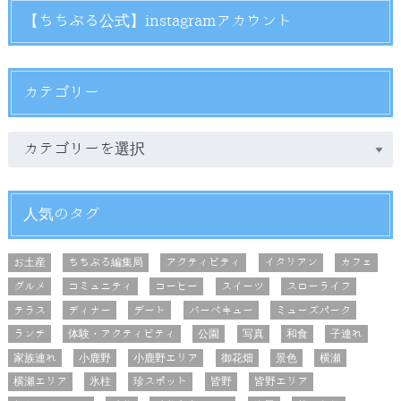
【ちちぶる公式】instagramアカウント
カテゴリー
人気のタグ
お土産
ちちぶる編集局
アクティビティ
イタリアン
カフェ
グルメ
コミュニティ
コーヒー
スイーツ
スローライフ
テラス
ディナー
デート
バーベキュー
ミューズパーク
ランチ
体験・アクティビティ
公園
写真
和食
子連れ
家族連れ
小鹿野
小鹿野エリア
御花畑
景色
横瀬
横瀬エリア
氷柱
珍スポット
皆野
皆野エリア