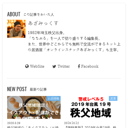
ABOUT
この記事をかいた人
あざみっくす
1982年埼玉秩父出身。
「ちちぶる」を一人で切り盛りする編集長。
また、世界中どこからでも無料で交流ができるネット上
の居酒屋「オンラインスナックあざみっくす」も主宰。
WebSite
Twitter
Facebook
NEW POST
最新の記事
お店情報
災害
2020.3.29
2019.10.12
秩父地域の「テイクアウト（お持
【随時更新】2019年台風19号 秩