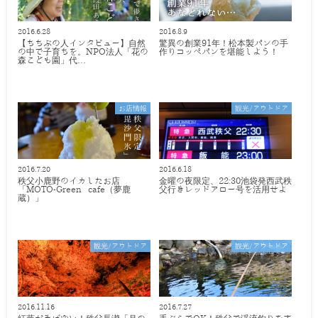
2016.6.28
2016.8.9
【ちちぶの人インタビュー】自然
驚異の創業91年！松本製パンの手
の中で子育ちを。NPO法人「花の
作りコッペパンを堪能しよう！
森こども園」代…
お店情報
観光/アウトドア
2016.7.20
2016.6.18
秩父小鹿野のイカしたお店
金曜の夜限定、22:30池袋発西武秩
「MOTO-Green cafe（夢鹿
父行きレッドアロー号を活用せよ
蔵）」
観光/アウトドア
観光/アウトドア
2016.11.16
2016.7.27