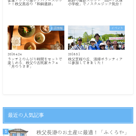
金運アップの激レアパワースポッ
絶好の撮影スポット「旧芦ヶ久保
ト！秩父黒谷の『和銅遺跡』
小学校」でノスタルジック気分！
お店情報
イベント
2016.4.24
2016.5.1
ランチとのんびり時間をセットで
秩父芝桜の丘、清掃ボランティア
楽しめる、秩父の古民家カフェ
に参加してきました！
「月のうさぎ」
最近の人気記事
秩父長瀞のお土産に最適！「ふくろや」