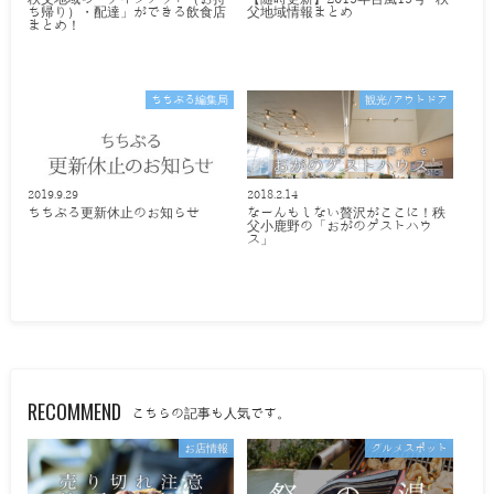
ち帰り）・配達」ができる飲食店
父地域情報まとめ
まとめ！
ちちぶる編集局
観光/アウトドア
2019.9.29
2018.2.14
ちちぶる更新休止のお知らせ
なーんもしない贅沢がここに！秩
父小鹿野の「おがのゲストハウ
ス」
RECOMMEND
こちらの記事も人気です。
お店情報
グルメスポット