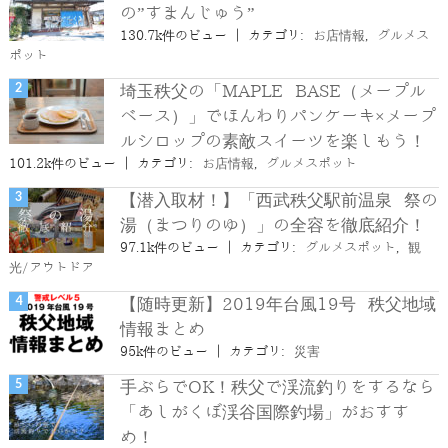
の”すまんじゅう”
130.7k件のビュー
|
カテゴリ:
お店情報
,
グルメス
ポット
埼玉秩父の「MAPLE BASE（メープル
ベース）」でほんわりパンケーキ×メープ
ルシロップの素敵スイーツを楽しもう！
101.2k件のビュー
|
カテゴリ:
お店情報
,
グルメスポット
【潜入取材！】「西武秩父駅前温泉 祭の
湯（まつりのゆ）」の全容を徹底紹介！
97.1k件のビュー
|
カテゴリ:
グルメスポット
,
観
光/アウトドア
【随時更新】2019年台風19号 秩父地域
情報まとめ
95k件のビュー
|
カテゴリ:
災害
手ぶらでOK！秩父で渓流釣りをするなら
「あしがくぼ渓谷国際釣場」がおすす
め！