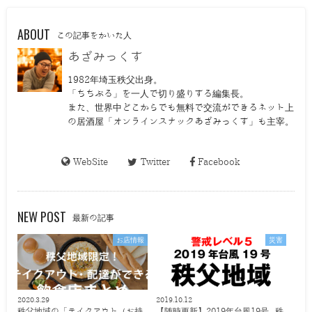
ABOUT
この記事をかいた人
あざみっくす
1982年埼玉秩父出身。
「ちちぶる」を一人で切り盛りする編集長。
また、世界中どこからでも無料で交流ができるネット上
の居酒屋「オンラインスナックあざみっくす」も主宰。
WebSite
Twitter
Facebook
NEW POST
最新の記事
お店情報
災害
2020.3.29
2019.10.12
秩父地域の「テイクアウト（お持
【随時更新】2019年台風19号 秩