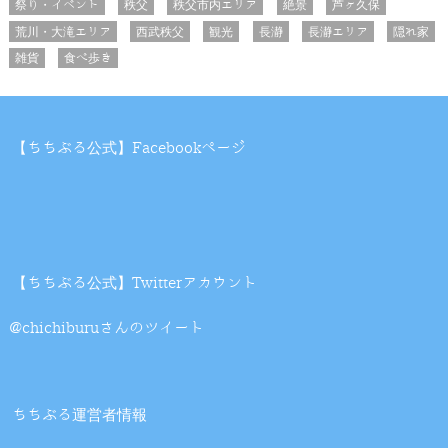
祭り・イベント
秩父
秩父市内エリア
絶景
芦ヶ久保
荒川・大滝エリア
西武秩父
観光
長瀞
長瀞エリア
隠れ家
雑貨
食べ歩き
【ちちぶる公式】Facebookページ
【ちちぶる公式】Twitterアカウント
@chichiburuさんのツイート
ちちぶる運営者情報