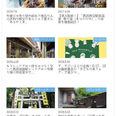
2016.7.9
2017.4.20
午後には売り切れ続出？地元の人
【潜入取材！】「西武秩父駅前温
に評判の秩父のまんじゅう屋さん
泉 祭の湯（まつりのゆ）」の全
「あらやしき」
容を徹底紹介！
観光/アウトドア
イベント
2016.4.29
2016.8.20
もうレッドアロー待ちはつらくな
す、すごいよこの企画！8/27、28
い！西武池袋駅レッドアロー号乗
は藤村書店の「子どもの本フェ
り場に待合室がで…
ア」で遊びつ…
パワースポット
パワースポット
2016.8.13
2016.3.23