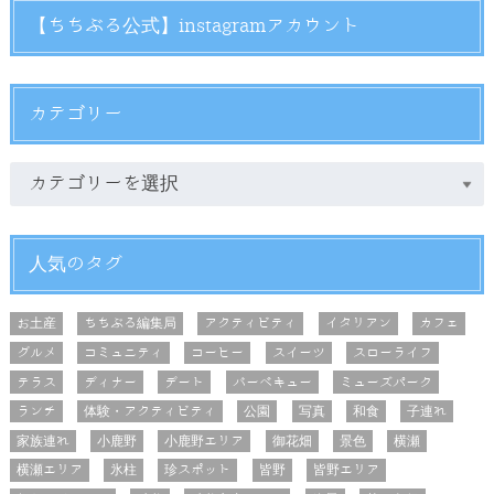
【ちちぶる公式】instagramアカウント
カテゴリー
人気のタグ
お土産
ちちぶる編集局
アクティビティ
イタリアン
カフェ
グルメ
コミュニティ
コーヒー
スイーツ
スローライフ
テラス
ディナー
デート
バーベキュー
ミューズパーク
ランチ
体験・アクティビティ
公園
写真
和食
子連れ
家族連れ
小鹿野
小鹿野エリア
御花畑
景色
横瀬
横瀬エリア
氷柱
珍スポット
皆野
皆野エリア