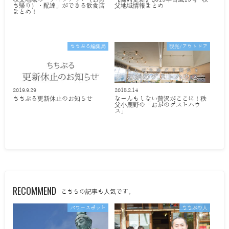
ち帰り）・配達」ができる飲食店
父地域情報まとめ
まとめ！
ちちぶる編集局
観光/アウトドア
2019.9.29
2018.2.14
ちちぶる更新休止のお知らせ
なーんもしない贅沢がここに！秩
父小鹿野の「おがのゲストハウ
ス」
RECOMMEND
こちらの記事も人気です。
パワースポット
ちちぶの人