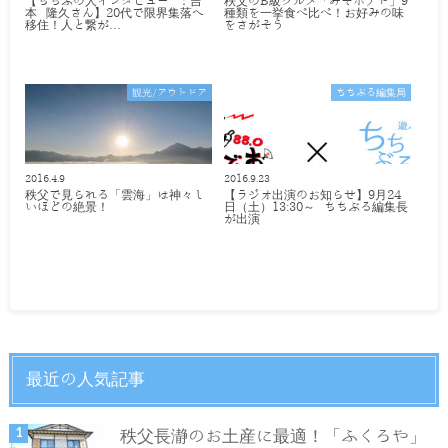
【ちちぶの人インタビュー ：吉
秩父のB級グルメ「みそポテト」9
本 隆久さん】20代で限界集落へ
種類を一挙食べ比べ！お好みの味
移住！人と繋が…
をさがそう
観光/アウトドア
ちちぶる編集局
2016.4.9
2016.9.23
秩父で見られる「雲海」は神々し
【ラジオ出演のお知らせ】9月24
いほどの絶景！
日（土）13:30～ ちちぶる編集長
が出演
最近の人気記事
秩父長瀞のお土産に最適！「ふくろや」