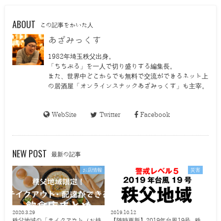
ABOUT
この記事をかいた人
あざみっくす
1982年埼玉秩父出身。
「ちちぶる」を一人で切り盛りする編集長。
また、世界中どこからでも無料で交流ができるネット上
の居酒屋「オンラインスナックあざみっくす」も主宰。
WebSite
Twitter
Facebook
NEW POST
最新の記事
お店情報
災害
2020.3.29
2019.10.12
秩父地域の「テイクアウト（お持
【随時更新】2019年台風19号 秩