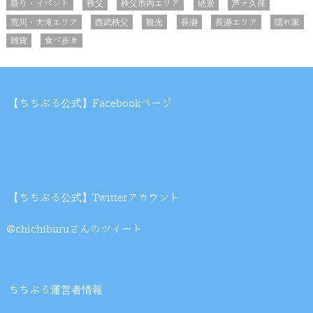
祭り・イベント
秩父
秩父市内エリア
絶景
芦ヶ久保
荒川・大滝エリア
西武秩父
観光
長瀞
長瀞エリア
隠れ家
雑貨
食べ歩き
【ちちぶる公式】Facebookページ
【ちちぶる公式】Twitterアカウント
@chichiburuさんのツイート
ちちぶる運営者情報