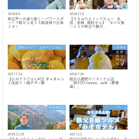
2016.5.5
2016.11.9
秩父芦ヶ久保の新しいパワースポ
【ちちぶの人インタビュー 丸
ット？駅から見える観音様の正体
信：若林 樹好さん】「なにも無
とは！
いことが秩父の魅力…
女将らぶこの「おがゲスごはん」
お店情報
2017.1.14
2016.7.20
【おがゲスごはん#1】ぎゅぎゅっ
秩父小鹿野のイカしたお店
と生絞り！柚子ポン酢
「MOTO-Green cafe（夢鹿
蔵）」
ちちぶの人
グルメスポット
2016.11.25
2017.2.1