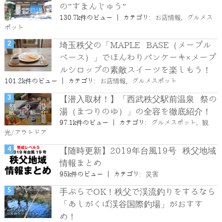
の”すまんじゅう”
130.7k件のビュー
|
カテゴリ:
お店情報
,
グルメス
ポット
埼玉秩父の「MAPLE BASE（メープル
ベース）」でほんわりパンケーキ×メープ
ルシロップの素敵スイーツを楽しもう！
101.2k件のビュー
|
カテゴリ:
お店情報
,
グルメスポット
【潜入取材！】「西武秩父駅前温泉 祭の
湯（まつりのゆ）」の全容を徹底紹介！
97.1k件のビュー
|
カテゴリ:
グルメスポット
,
観
光/アウトドア
【随時更新】2019年台風19号 秩父地域
情報まとめ
95k件のビュー
|
カテゴリ:
災害
手ぶらでOK！秩父で渓流釣りをするなら
「あしがくぼ渓谷国際釣場」がおすす
め！