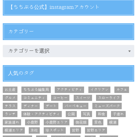
【ちちぶる公式】instagramアカウント
カテゴリー
人気のタグ
お土産
ちちぶる編集局
アクティビティ
イタリアン
カフェ
グルメ
コミュニティ
コーヒー
スイーツ
スローライフ
テラス
ディナー
デート
バーベキュー
ミューズパーク
ランチ
体験・アクティビティ
公園
写真
和食
子連れ
家族連れ
小鹿野
小鹿野エリア
御花畑
景色
横瀬
横瀬エリア
氷柱
珍スポット
皆野
皆野エリア