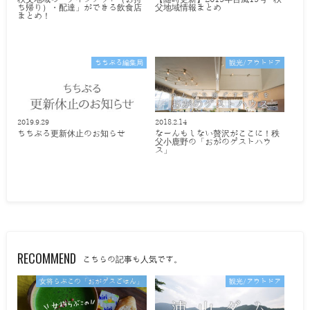
ち帰り）・配達」ができる飲食店
父地域情報まとめ
まとめ！
ちちぶる編集局
観光/アウトドア
2019.9.29
2018.2.14
ちちぶる更新休止のお知らせ
なーんもしない贅沢がここに！秩
父小鹿野の「おがのゲストハウ
ス」
RECOMMEND
こちらの記事も人気です。
女将らぶこの「おがゲスごはん」
観光/アウトドア