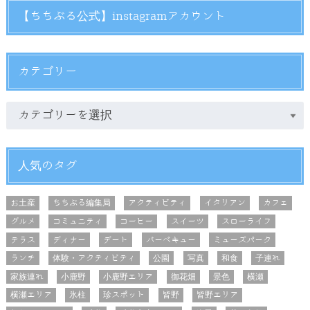
【ちちぶる公式】instagramアカウント
カテゴリー
人気のタグ
お土産
ちちぶる編集局
アクティビティ
イタリアン
カフェ
グルメ
コミュニティ
コーヒー
スイーツ
スローライフ
テラス
ディナー
デート
バーベキュー
ミューズパーク
ランチ
体験・アクティビティ
公園
写真
和食
子連れ
家族連れ
小鹿野
小鹿野エリア
御花畑
景色
横瀬
横瀬エリア
氷柱
珍スポット
皆野
皆野エリア