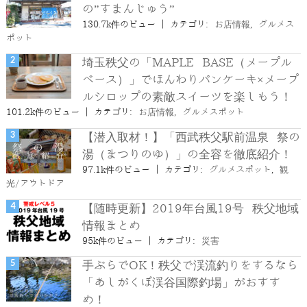
の”すまんじゅう”
130.7k件のビュー
|
カテゴリ:
お店情報
,
グルメス
ポット
埼玉秩父の「MAPLE BASE（メープル
ベース）」でほんわりパンケーキ×メープ
ルシロップの素敵スイーツを楽しもう！
101.2k件のビュー
|
カテゴリ:
お店情報
,
グルメスポット
【潜入取材！】「西武秩父駅前温泉 祭の
湯（まつりのゆ）」の全容を徹底紹介！
97.1k件のビュー
|
カテゴリ:
グルメスポット
,
観
光/アウトドア
【随時更新】2019年台風19号 秩父地域
情報まとめ
95k件のビュー
|
カテゴリ:
災害
手ぶらでOK！秩父で渓流釣りをするなら
「あしがくぼ渓谷国際釣場」がおすす
め！