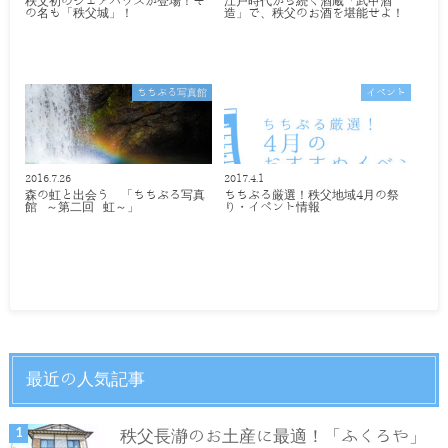
秩父初のシェアハウスが登場！そ
江戸時代から続く酒蔵「武甲酒
の名も「秩父城」！
造」で、秩父のお酒を堪能せよ！
ちちぶる写真館
イベント
2016.7.26
2017.4.1
森の虹と出会う 「ちちぶる写真
ちちぶる厳選！秩父地域4月の祭
館 ～第二回 虹～」
り・イベント情報
最近の人気記事
秩父長瀞のお土産に最適！「ふくろや」