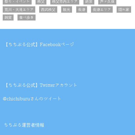
祭り・イベント
秩父
秩父市内エリア
絶景
芦ヶ久保
荒川・大滝エリア
西武秩父
観光
長瀞
長瀞エリア
隠れ家
雑貨
食べ歩き
【ちちぶる公式】Facebookページ
【ちちぶる公式】Twitterアカウント
@chichiburuさんのツイート
ちちぶる運営者情報