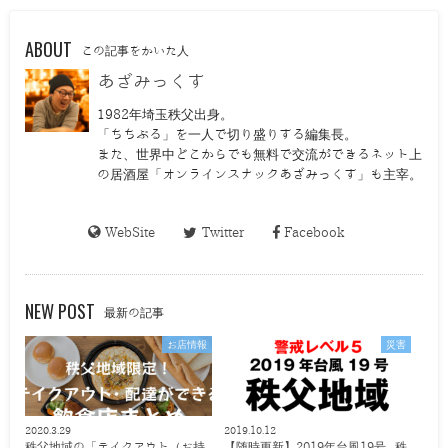
ABOUT
この記事をかいた人
あざみっくす
1982年埼玉秩父出身。
「ちちぶる」を一人で切り盛りする編集長。
また、世界中どこからでも無料で交流ができるネット上
の居酒屋「オンラインスナックあざみっくす」も主宰。
WebSite
Twitter
Facebook
NEW POST
最新の記事
お店情報
災害
2020.3.29
2019.10.12
秩父地域の「テイクアウト（お持
【随時更新】2019年台風19号 秩