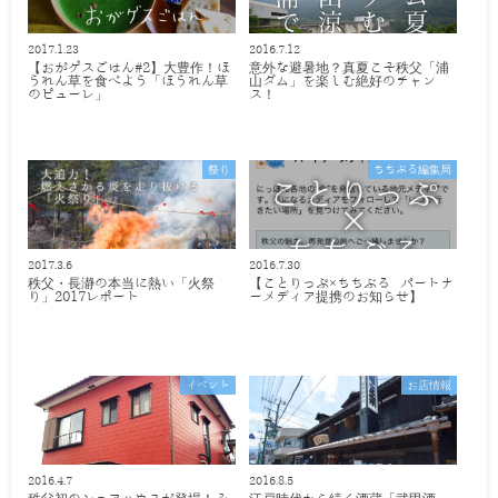
2017.1.23
2016.7.12
【おがゲスごはん#2】大豊作！ほ
意外な避暑地？真夏こそ秩父「浦
うれん草を食べよう「ほうれん草
山ダム」を楽しむ絶好のチャン
のピューレ」
ス！
祭り
ちちぶる編集局
2017.3.6
2016.7.30
秩父・長瀞の本当に熱い「火祭
【ことりっぷ×ちちぶる パートナ
り」2017レポート
ーメディア提携のお知らせ】
イベント
お店情報
2016.4.7
2016.8.5