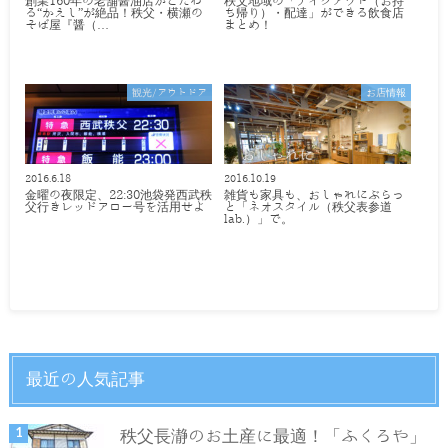
創業160年の老舗醤油店がこだわ
秩父地域の「テイクアウト（お持
る“かえし”が絶品！秩父・横瀬の
ち帰り）・配達」ができる飲食店
そば屋『醤（…
まとめ！
観光/アウトドア
お店情報
2016.6.18
2016.10.19
金曜の夜限定、22:30池袋発西武秩
雑貨も家具も、おしゃれにぶらっ
父行きレッドアロー号を活用せよ
と「ネオスタイル（秩父表参道
lab.）」で。
最近の人気記事
秩父長瀞のお土産に最適！「ふくろや」