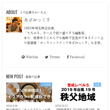
ABOUT
この記事をかいた人
あざみっくす
1982年埼玉秩父出身。
「ちちぶる」を一人で切り盛りする編集長。
また、世界中どこからでも無料で交流ができるネット上
の居酒屋「オンラインスナックあざみっくす」も主宰。
WebSite
Twitter
Facebook
NEW POST
最新の記事
お店情報
災害
2020.3.29
2019.10.12
秩父地域の「テイクアウト（お持
【随時更新】2019年台風19号 秩