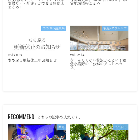
ち帰り）・配達」ができる飲食店
父地域情報まとめ
まとめ！
ちちぶる編集局
観光/アウトドア
2019.9.29
2018.2.14
ちちぶる更新休止のお知らせ
なーんもしない贅沢がここに！秩
父小鹿野の「おがのゲストハウ
ス」
RECOMMEND
こちらの記事も人気です。
祭り
イベント