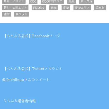
祭り・イベント
秩父
秩父市内エリア
絶景
芦ヶ久保
荒川・大滝エリア
西武秩父
観光
長瀞
長瀞エリア
隠れ家
雑貨
食べ歩き
【ちちぶる公式】Facebookページ
【ちちぶる公式】Twitterアカウント
@chichiburuさんのツイート
ちちぶる運営者情報