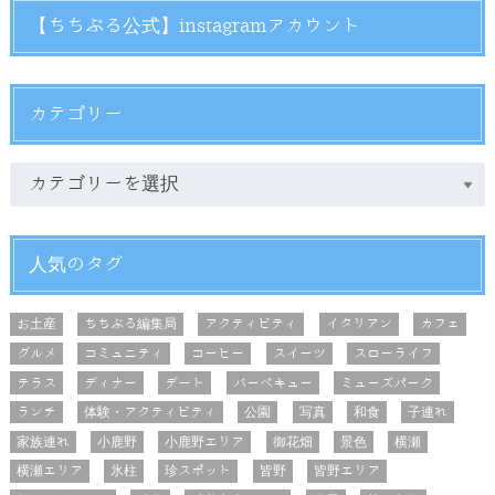
【ちちぶる公式】instagramアカウント
カテゴリー
人気のタグ
お土産
ちちぶる編集局
アクティビティ
イタリアン
カフェ
グルメ
コミュニティ
コーヒー
スイーツ
スローライフ
テラス
ディナー
デート
バーベキュー
ミューズパーク
ランチ
体験・アクティビティ
公園
写真
和食
子連れ
家族連れ
小鹿野
小鹿野エリア
御花畑
景色
横瀬
横瀬エリア
氷柱
珍スポット
皆野
皆野エリア