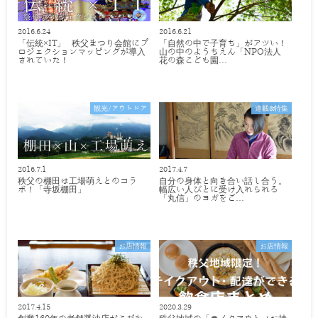
2016.6.24
2016.6.21
「伝統×IT」 秩父まつり会館にプ
「自然の中で子育ち」がアツい！
ロジェクションマッピングが導入
山の中のようちえん「NPO法人
されていた！
花の森こども園…
観光/アウトドア
連載&特集
2016.7.1
2017.4.7
秩父の棚田は工場萌えとのコラ
自分の身体と向き合い話し合う。
ボ！「寺坂棚田」
幅広い人びとに受け入れられる
「丸信」のヨガをご…
お店情報
お店情報
2017.4.15
2020.3.29