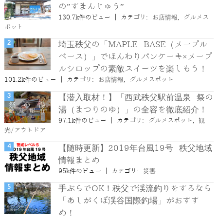
の”すまんじゅう”
130.7k件のビュー
|
カテゴリ:
お店情報
,
グルメス
ポット
埼玉秩父の「MAPLE BASE（メープル
ベース）」でほんわりパンケーキ×メープ
ルシロップの素敵スイーツを楽しもう！
101.2k件のビュー
|
カテゴリ:
お店情報
,
グルメスポット
【潜入取材！】「西武秩父駅前温泉 祭の
湯（まつりのゆ）」の全容を徹底紹介！
97.1k件のビュー
|
カテゴリ:
グルメスポット
,
観
光/アウトドア
【随時更新】2019年台風19号 秩父地域
情報まとめ
95k件のビュー
|
カテゴリ:
災害
手ぶらでOK！秩父で渓流釣りをするなら
「あしがくぼ渓谷国際釣場」がおすす
め！