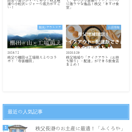
田舎の遊びがすべてある！秩父横
て、手のひら唐揚げ？ドデカいの
瀬の小松沢レジャーの底力がすご
に激ウマな逸品！秩父「きすけ食
い！
堂」
観光/アウトドア
お店情報
2016.7.1
2020.3.29
秩父の棚田は工場萌えとのコラ
秩父地域の「テイクアウト（お持
ボ！「寺坂棚田」
ち帰り）・配達」ができる飲食店
まとめ！
最近の人気記事
秩父長瀞のお土産に最適！「ふくろや」