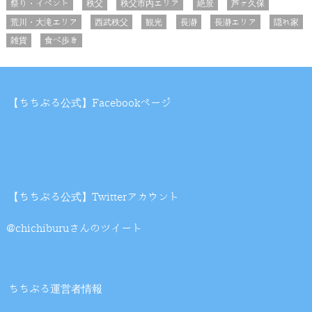
祭り・イベント
秩父
秩父市内エリア
絶景
芦ヶ久保
荒川・大滝エリア
西武秩父
観光
長瀞
長瀞エリア
隠れ家
雑貨
食べ歩き
【ちちぶる公式】Facebookページ
【ちちぶる公式】Twitterアカウント
@chichiburuさんのツイート
ちちぶる運営者情報