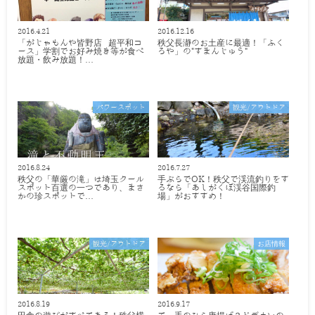
2016.4.21
2016.12.16
「がじゃもんや皆野店 超平和コ
秩父長瀞のお土産に最適！「ふく
ース」学割でお好み焼き等が食べ
ろや」の"すまんじゅう"
放題・飲み放題！…
パワースポット
観光/アウトドア
2016.8.24
2016.7.27
秩父の「華厳の滝」は埼玉クール
手ぶらでOK！秩父で渓流釣りをす
スポット百選の一つであり、まさ
るなら「あしがくぼ渓谷国際釣
かの珍スポットで…
場」がおすすめ！
観光/アウトドア
お店情報
2016.8.19
2016.9.17