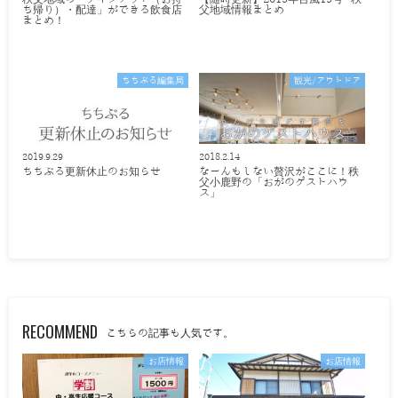
ち帰り）・配達」ができる飲食店
父地域情報まとめ
まとめ！
ちちぶる編集局
観光/アウトドア
2019.9.29
2018.2.14
ちちぶる更新休止のお知らせ
なーんもしない贅沢がここに！秩
父小鹿野の「おがのゲストハウ
ス」
RECOMMEND
こちらの記事も人気です。
お店情報
お店情報