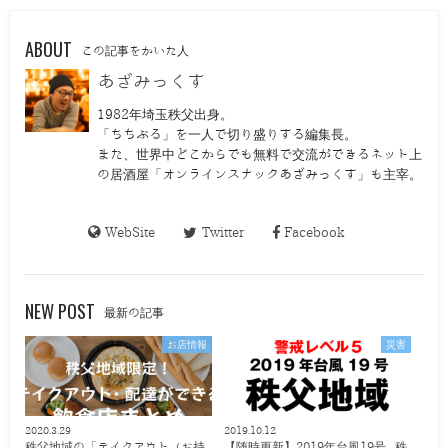
ABOUT
この記事をかいた人
あざみっくす
1982年埼玉秩父出身。
「ちちぶる」を一人で切り盛りする編集長。
また、世界中どこからでも無料で交流ができるネット上
の居酒屋「オンラインスナックあざみっくす」も主宰。
WebSite
Twitter
Facebook
NEW POST
最新の記事
お店情報
災害
2020.3.29
2019.10.12
秩父地域の「テイクアウト（お持
【随時更新】2019年台風19号 秩