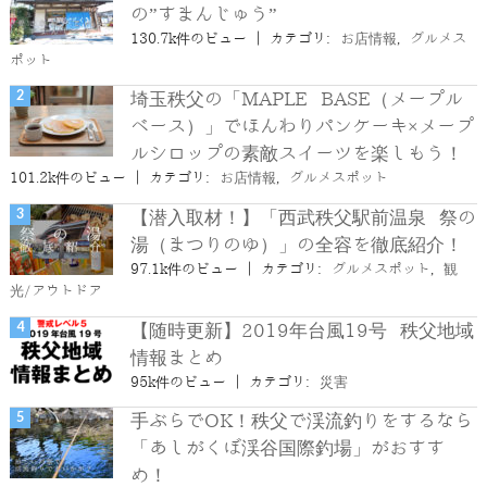
の”すまんじゅう”
130.7k件のビュー
|
カテゴリ:
お店情報
,
グルメス
ポット
埼玉秩父の「MAPLE BASE（メープル
ベース）」でほんわりパンケーキ×メープ
ルシロップの素敵スイーツを楽しもう！
101.2k件のビュー
|
カテゴリ:
お店情報
,
グルメスポット
【潜入取材！】「西武秩父駅前温泉 祭の
湯（まつりのゆ）」の全容を徹底紹介！
97.1k件のビュー
|
カテゴリ:
グルメスポット
,
観
光/アウトドア
【随時更新】2019年台風19号 秩父地域
情報まとめ
95k件のビュー
|
カテゴリ:
災害
手ぶらでOK！秩父で渓流釣りをするなら
「あしがくぼ渓谷国際釣場」がおすす
め！