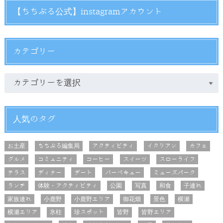
【ちちぶる公式】instagramアカウント
カテゴリー
人気のタグ
お土産
ちちぶる編集局
アクティビティ
イタリアン
カフェ
グルメ
コミュニティ
コーヒー
スイーツ
スローライフ
テラス
ディナー
デート
バーベキュー
ミューズパーク
ランチ
体験・アクティビティ
公園
写真
和食
子連れ
家族連れ
小鹿野
小鹿野エリア
御花畑
景色
横瀬
横瀬エリア
氷柱
珍スポット
皆野
皆野エリア