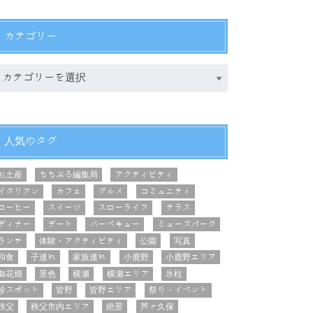
カテゴリー
人気のタグ
お土産
ちちぶる編集局
アクティビティ
イタリアン
カフェ
グルメ
コミュニティ
コーヒー
スイーツ
スローライフ
テラス
ディナー
デート
バーベキュー
ミューズパーク
ランチ
体験・アクティビティ
公園
写真
和食
子連れ
家族連れ
小鹿野
小鹿野エリア
御花畑
景色
横瀬
横瀬エリア
氷柱
珍スポット
皆野
皆野エリア
祭り・イベント
秩父
秩父市内エリア
絶景
芦ヶ久保