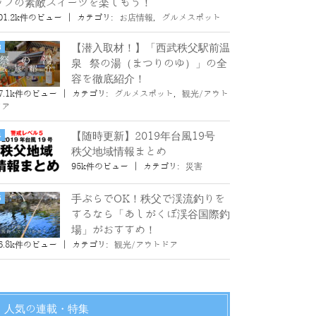
ップの素敵スイーツを楽しもう！
01.2k件のビュー
|
カテゴリ:
お店情報
,
グルメスポット
【潜入取材！】「西武秩父駅前温
泉 祭の湯（まつりのゆ）」の全
容を徹底紹介！
7.1k件のビュー
|
カテゴリ:
グルメスポット
,
観光/アウト
ドア
【随時更新】2019年台風19号
秩父地域情報まとめ
95k件のビュー
|
カテゴリ:
災害
手ぶらでOK！秩父で渓流釣りを
するなら「あしがくぼ渓谷国際釣
場」がおすすめ！
6.8k件のビュー
|
カテゴリ:
観光/アウトドア
人気の連載・特集