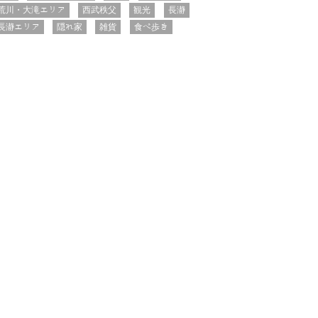
荒川・大滝エリア
西武秩父
観光
長瀞
長瀞エリア
隠れ家
雑貨
食べ歩き