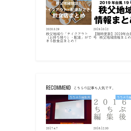
2020.3.29
2019.10.12
秩父地域の「テイクアウト
【随時更新】2019年台
（お持ち帰り）・配達」がで
号 秩父地域情報まと
きる飲食店まとめ！
RECOMMEND
こちらの記事も人気です。
ちちぶる編集局
ちちぶる
2017.4.7
2016.12.30