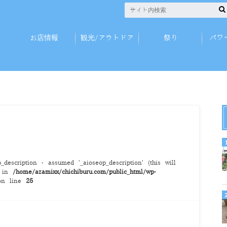
お店情報
観光/アウトドア
祭り
パワ
description - assumed '_aioseop_description' (this will
) in
/home/azamixx/chichiburu.com/public_html/wp-
n line
25