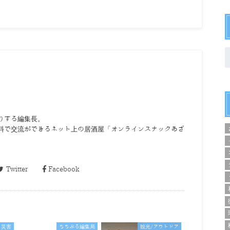
りする編集長。
料で交流ができるネット上の居酒屋「オンラインスナックあざ
Twitter
Facebook
災害
ちちぶる編集局
観光/アウトドア