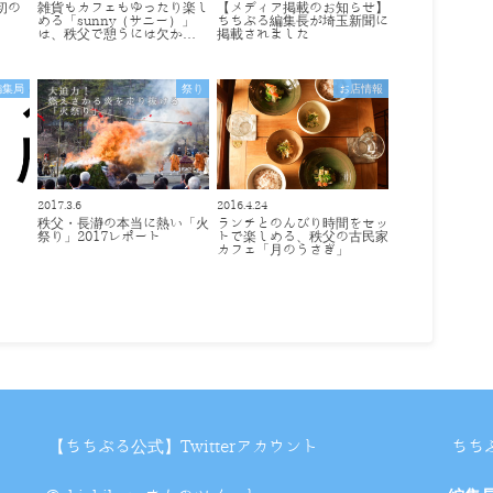
初の
雑貨もカフェもゆったり楽し
【メディア掲載のお知らせ】
める「sunny（サニー）」
ちちぶる編集長が埼玉新聞に
は、秩父で憩うには欠か…
掲載されました
編集局
祭り
お店情報
2017.3.6
2016.4.24
秩父・長瀞の本当に熱い「火
ランチとのんびり時間をセッ
祭り」2017レポート
トで楽しめる、秩父の古民家
カフェ「月のうさぎ」
【ちちぶる公式】Twitterアカウント
ちち