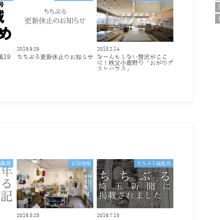
2019.9.29
2018.2.14
風19
ちちぶる更新休止のお知らせ
なーんもしない贅沢がここ
め
に！秩父小鹿野の「おがのゲ
ストハウス」
編集局
お店情報
ちちぶる編集局
2016.5.25
2016.7.15