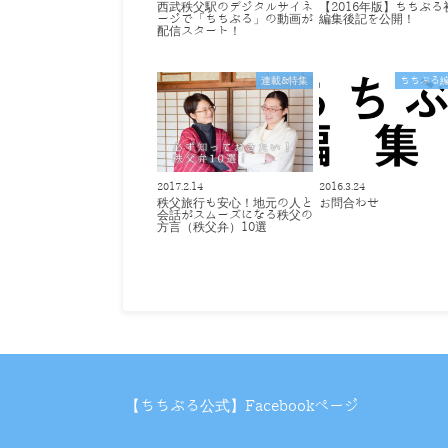
西武秩父駅のデジタルサイネ
【2016年版】ちちぶる
ージで「ちちぶる」の動画が
編集後記を公開！
配信スタート！
連載&特集
ちちぶる
2017.2.14
2016.3.24
秩父旅行も安心！地元の人と
お問合わせ
会話がスムーズになる秩父の
方言（秩父弁）10選
【ちちぶる公式】Facebookページ