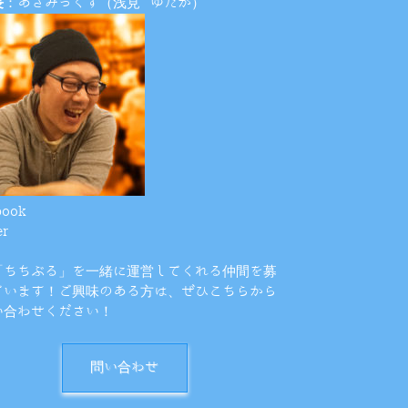
長
：あざみっくす（浅見 ゆたか）
book
er
「ちちぶる」を一緒に運営してくれる仲間を募
ています！ご興味のある方は、ぜひこちらから
い合わせください！
問い合わせ