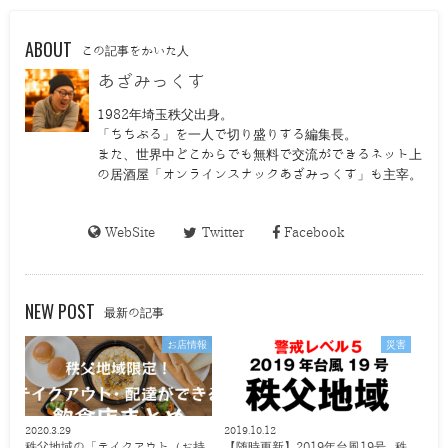
ABOUT
この記事をかいた人
あざみっくす
1982年埼玉秩父出身。
「ちちぶる」を一人で切り盛りする編集長。
また、世界中どこからでも無料で交流ができるネット上
の居酒屋「オンラインスナックあざみっくす」も主宰。
WebSite
Twitter
Facebook
NEW POST
最新の記事
お店情報
災害
2020.3.29
2019.10.12
秩父地域の「テイクアウト（お持
【随時更新】2019年台風19号 秩