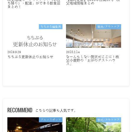
ち帰り）・配達」ができる飲食店
父地域情報まとめ
まとめ！
ちちぶる編集局
観光/アウトドア
2019.9.29
2018.2.14
ちちぶる更新休止のお知らせ
なーんもしない贅沢がここに！秩
父小鹿野の「おがのゲストハウ
ス」
RECOMMEND
こちらの記事も人気です。
グルメスポット
観光/アウトドア