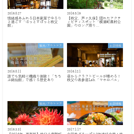
2016.8.27
2016.5.19
情緒感あふれる日本家屋でゆるり
【秩父、芦ヶ久保】隠れたアクテ
と過ごす「ほっとすぽっと秩父
ィビティスポット「横瀬町農村公
館」
園」のロング滑り…
観光/アウトドア
お店情報
2016.8.11
2016.12.1
誰でも気軽に機織り体験！「ちち
昼からクラフトビールが嗜める！
ぶ銘仙館」で感じる歴史あり
秩父の表参道Lab.「マホロバル」
観光/アウトドア
お店情報
2016.3.31
2017.1.17