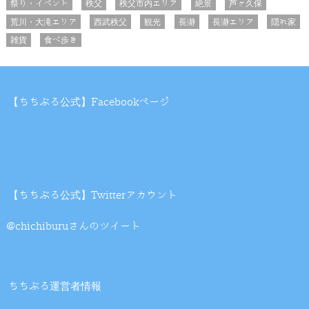
祭り・イベント
秩父
秩父市内エリア
絶景
芦ヶ久保
荒川・大滝エリア
西武秩父
観光
長瀞
長瀞エリア
隠れ家
雑貨
食べ歩き
【ちちぶる公式】Facebookページ
【ちちぶる公式】Twitterアカウント
@chichiburuさんのツイート
ちちぶる運営者情報