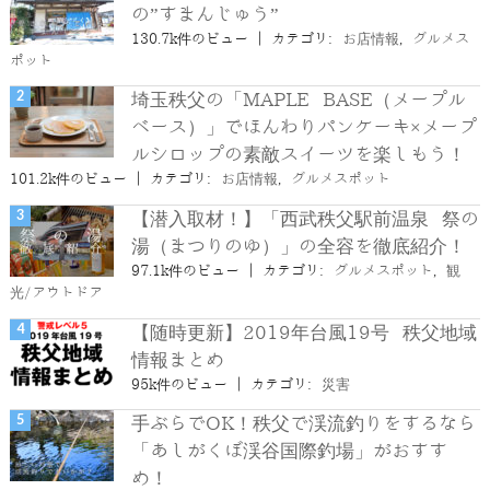
の”すまんじゅう”
130.7k件のビュー
|
カテゴリ:
お店情報
,
グルメス
ポット
埼玉秩父の「MAPLE BASE（メープル
ベース）」でほんわりパンケーキ×メープ
ルシロップの素敵スイーツを楽しもう！
101.2k件のビュー
|
カテゴリ:
お店情報
,
グルメスポット
【潜入取材！】「西武秩父駅前温泉 祭の
湯（まつりのゆ）」の全容を徹底紹介！
97.1k件のビュー
|
カテゴリ:
グルメスポット
,
観
光/アウトドア
【随時更新】2019年台風19号 秩父地域
情報まとめ
95k件のビュー
|
カテゴリ:
災害
手ぶらでOK！秩父で渓流釣りをするなら
「あしがくぼ渓谷国際釣場」がおすす
め！