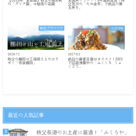
【2016年 更新版】秩父小鹿野町
全国丼グランプリ3年連続金賞！秩
の「ダリア園」は秘境の花園
父荒川の「たぬ金亭」で絶品の豚
玉丼を。
観光/アウトドア
お店情報
2016.7.1
2017.5.2
秩父の棚田は工場萌えとのコラ
絶品の麻婆豆腐がオススメ！SNS
ボ！「寺坂棚田」
で話題沸騰中の「ふくくる しょ
くどう」
最近の人気記事
秩父長瀞のお土産に最適！「ふくろや」