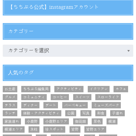
【ちちぶる公式】instagramアカウント
カテゴリー
人気のタグ
お土産
ちちぶる編集局
アクティビティ
イタリアン
カフェ
グルメ
コミュニティ
コーヒー
スイーツ
スローライフ
テラス
ディナー
デート
バーベキュー
ミューズパーク
ランチ
体験・アクティビティ
公園
写真
和食
子連れ
家族連れ
小鹿野
小鹿野エリア
御花畑
景色
横瀬
横瀬エリア
氷柱
珍スポット
皆野
皆野エリア