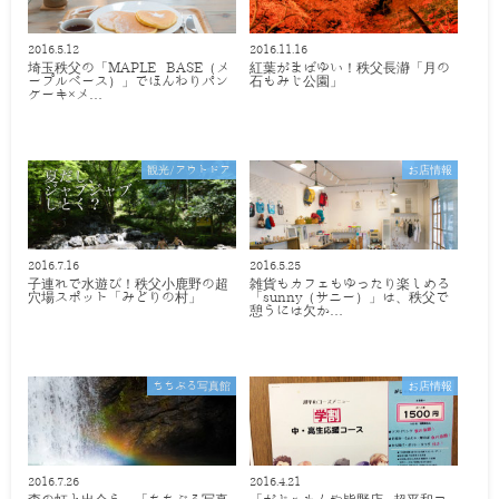
2016.5.12
2016.11.16
埼玉秩父の「MAPLE BASE（メ
紅葉がまばゆい！秩父長瀞「月の
ープルベース）」でほんわりパン
石もみじ公園」
ケーキ×メ…
観光/アウトドア
お店情報
2016.7.16
2016.5.25
子連れで水遊び！秩父小鹿野の超
雑貨もカフェもゆったり楽しめる
穴場スポット「みどりの村」
「sunny（サニー）」は、秩父で
憩うには欠か…
ちちぶる写真館
お店情報
2016.7.26
2016.4.21