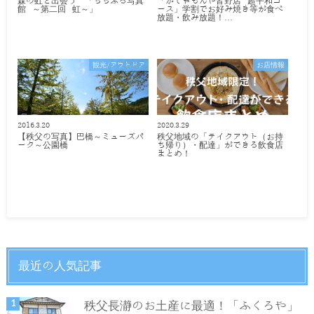
森の虹と出会う 「ちちぶる写真
「がじゃもんや皆野店 超平和コ
館 ～第二回 虹～」
ース」学割でお好み焼き等が食べ
放題・飲み放題！…
観光/アウトドア
お店情報
2016.3.20
2020.3.29
【秩父の写真】巴橋～ミューズパ
秩父地域の「テイクアウト（お持
ーク～公園橋
ち帰り）・配達」ができる飲食店
まとめ！
最近の人気記事
秩父長瀞のお土産に最適！「ふくろや」