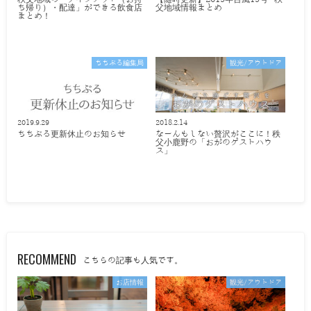
ち帰り）・配達」ができる飲食店
父地域情報まとめ
まとめ！
ちちぶる編集局
観光/アウトドア
2019.9.29
2018.2.14
ちちぶる更新休止のお知らせ
なーんもしない贅沢がここに！秩
父小鹿野の「おがのゲストハウ
ス」
RECOMMEND
こちらの記事も人気です。
お店情報
観光/アウトドア