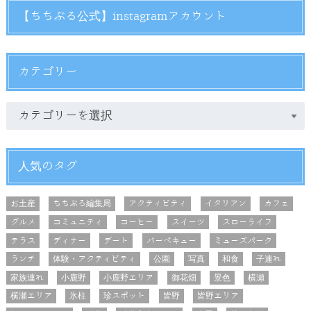
【ちちぶる公式】instagramアカウント
カテゴリー
人気のタグ
お土産
ちちぶる編集局
アクティビティ
イタリアン
カフェ
グルメ
コミュニティ
コーヒー
スイーツ
スローライフ
テラス
ディナー
デート
バーベキュー
ミューズパーク
ランチ
体験・アクティビティ
公園
写真
和食
子連れ
家族連れ
小鹿野
小鹿野エリア
御花畑
景色
横瀬
横瀬エリア
氷柱
珍スポット
皆野
皆野エリア