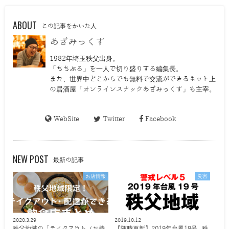
ABOUT
この記事をかいた人
あざみっくす
1982年埼玉秩父出身。
「ちちぶる」を一人で切り盛りする編集長。
また、世界中どこからでも無料で交流ができるネット上
の居酒屋「オンラインスナックあざみっくす」も主宰。
WebSite
Twitter
Facebook
NEW POST
最新の記事
お店情報
災害
2020.3.29
2019.10.12
秩父地域の「テイクアウト（お持
【随時更新】2019年台風19号 秩