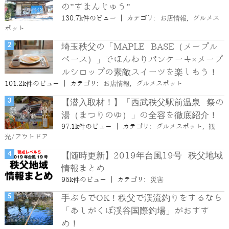
の”すまんじゅう”
130.7k件のビュー
|
カテゴリ:
お店情報
,
グルメス
ポット
埼玉秩父の「MAPLE BASE（メープル
ベース）」でほんわりパンケーキ×メープ
ルシロップの素敵スイーツを楽しもう！
101.2k件のビュー
|
カテゴリ:
お店情報
,
グルメスポット
【潜入取材！】「西武秩父駅前温泉 祭の
湯（まつりのゆ）」の全容を徹底紹介！
97.1k件のビュー
|
カテゴリ:
グルメスポット
,
観
光/アウトドア
【随時更新】2019年台風19号 秩父地域
情報まとめ
95k件のビュー
|
カテゴリ:
災害
手ぶらでOK！秩父で渓流釣りをするなら
「あしがくぼ渓谷国際釣場」がおすす
め！