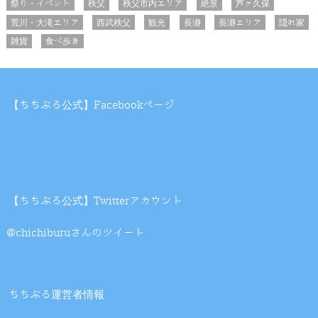
祭り・イベント
秩父
秩父市内エリア
絶景
芦ヶ久保
荒川・大滝エリア
西武秩父
観光
長瀞
長瀞エリア
隠れ家
雑貨
食べ歩き
【ちちぶる公式】Facebookページ
【ちちぶる公式】Twitterアカウント
@chichiburuさんのツイート
ちちぶる運営者情報