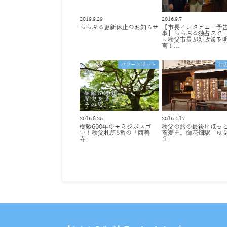
2019.9.29
2016.9.7
ちちぶる更新休止のお知らせ
【市長インタビュー予
事】ちちぶる独占スク
～秩父市長が新政策を
言！…
パワースポット
お
2016.8.25
2016.4.17
樹齢600年のモミジがスゴ
秩父の旅の最後にほっ
い！秩父札所8番の「西善
蕎麦を。御花畑駅「は
寺」
う」