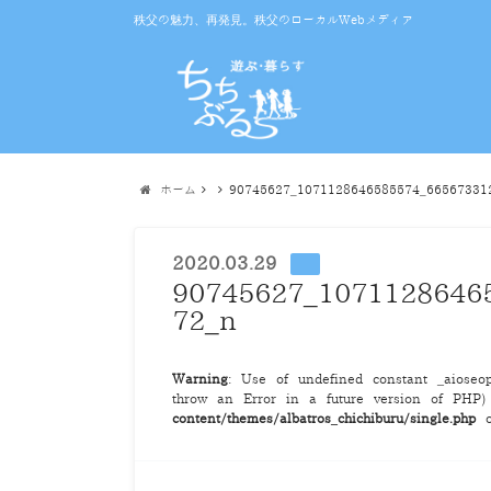
秩父の魅力、再発見。秩父のローカルWebメディア
ホーム
90745627_1071128646585574_66567331
2020.03.29
90745627_1071128646
72_n
Warning
: Use of undefined constant _aioseop_
throw an Error in a future version of PHP
content/themes/albatros_chichiburu/single.php
o