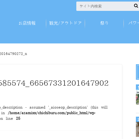
お店情報
観光/アウトドア
祭り
パワ
20164790272_n
585574_66567331201647902
description - assumed '_aioseop_description' (this will
) in
/home/azamixx/chichiburu.com/public_html/wp-
n line
25