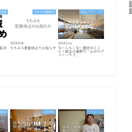
災害
ちちぶる編集局
観光/アウトドア
2019.9.29
2018.2.14
風19
ちちぶる更新休止のお知らせ
なーんもしない贅沢がここ
め
に！秩父小鹿野の「おがのゲ
ストハウス」
編集局
お店情報
ちちぶの人