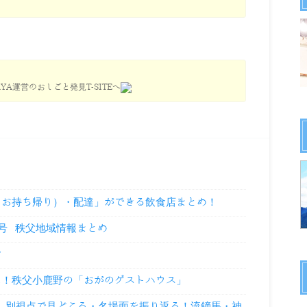
YA運営のおしごと発見T-SITEへ
（お持ち帰り）・配達」ができる飲食店まとめ！
9号 秩父地域情報まとめ
せ
に！秩父小鹿野の「おがのゲストハウス」
祭」別視点で見どころ・名場面を振り返る！流鏑馬・神