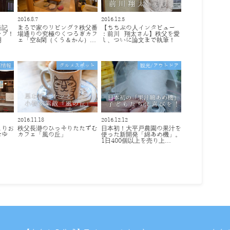
2016.8.7
2016.12.5
告記
まるで家のリビング？秩父番
【ちちぶの人インタビュー
ープ！
場通りの究極のくつろぎカフ
：前川 翔太さん】秩父を愛
明
ェ「空&閑（くう＆かん）…
し、ついに論文まで執筆！
店情報
グルメスポット
観光/アウトドア
2016.11.18
2016.12.12
こりお
秩父長瀞のひっそりたたずむ
日本初！大平戸農園の果汁を
なゆ
カフェ「風の丘」
使った新開発「綿あめ機」。
1日400個以上を売り上…