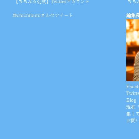
【ちちぶる公式】Twitterアカウント
ちち
@chichiburuさんのツイート
編集
Face
Twitt
Blog
現在
集し
お問