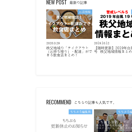
NEW POST
最新の記事
お店情報
2020.3.29
2019.10.12
秩父地域の「テイクアウト
【随時更新】2019年台
（お持ち帰り）・配達」がで
号 秩父地域情報まと
きる飲食店まとめ！
RECOMMEND
こちらの記事も人気です。
ちちぶる編集局
ちちぶる