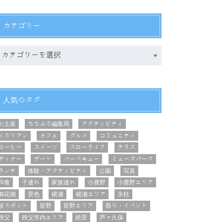
カテゴリー
人気のタグ
お土産
ちちぶる編集局
アクティビティ
イタリアン
カフェ
グルメ
コミュニティ
コーヒー
スイーツ
スローライフ
テラス
ディナー
デート
バーベキュー
ミューズパーク
ランチ
体験・アクティビティ
公園
写真
和食
子連れ
家族連れ
小鹿野
小鹿野エリア
御花畑
景色
横瀬
横瀬エリア
氷柱
珍スポット
皆野
皆野エリア
祭り・イベント
秩父
秩父市内エリア
絶景
芦ヶ久保