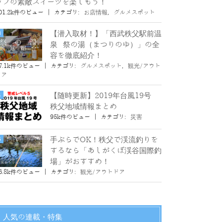
ップの素敵スイーツを楽しもう！
01.2k件のビュー
|
カテゴリ:
お店情報
,
グルメスポット
【潜入取材！】「西武秩父駅前温
泉 祭の湯（まつりのゆ）」の全
容を徹底紹介！
7.1k件のビュー
|
カテゴリ:
グルメスポット
,
観光/アウト
ドア
【随時更新】2019年台風19号
秩父地域情報まとめ
95k件のビュー
|
カテゴリ:
災害
手ぶらでOK！秩父で渓流釣りを
するなら「あしがくぼ渓谷国際釣
場」がおすすめ！
6.8k件のビュー
|
カテゴリ:
観光/アウトドア
人気の連載・特集