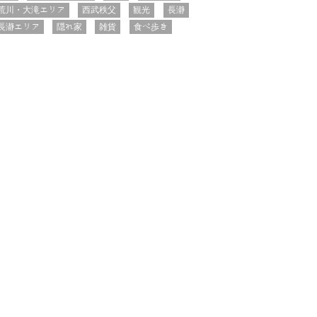
荒川・大滝エリア
西武秩父
観光
長瀞
長瀞エリア
隠れ家
雑貨
食べ歩き