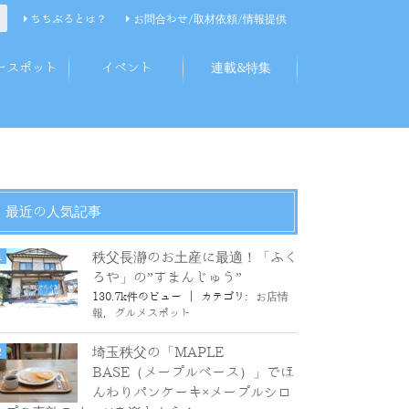
ちちぶるとは？
お問合わせ/取材依頼/情報提供
ースポット
イベント
連載&特集
最近の人気記事
秩父長瀞のお土産に最適！「ふく
ろや」の”すまんじゅう”
130.7k件のビュー
|
カテゴリ:
お店情
報
,
グルメスポット
埼玉秩父の「MAPLE
BASE（メープルベース）」でほ
んわりパンケーキ×メープルシロ