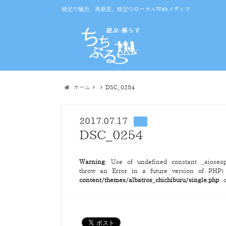
秩父の魅力、再発見。秩父のローカルWebメディア
ホーム
DSC_0254
2017.07.17
DSC_0254
Warning
: Use of undefined constant _aioseop_
throw an Error in a future version of PHP
content/themes/albatros_chichiburu/single.php
o