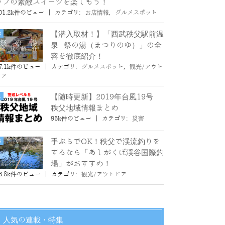
ップの素敵スイーツを楽しもう！
01.2k件のビュー
|
カテゴリ:
お店情報
,
グルメスポット
【潜入取材！】「西武秩父駅前温
泉 祭の湯（まつりのゆ）」の全
容を徹底紹介！
7.1k件のビュー
|
カテゴリ:
グルメスポット
,
観光/アウト
ドア
【随時更新】2019年台風19号
秩父地域情報まとめ
95k件のビュー
|
カテゴリ:
災害
手ぶらでOK！秩父で渓流釣りを
するなら「あしがくぼ渓谷国際釣
場」がおすすめ！
6.8k件のビュー
|
カテゴリ:
観光/アウトドア
人気の連載・特集