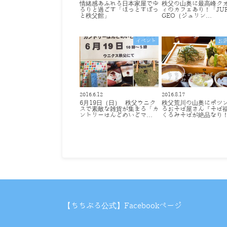
情緒感あふれる日本家屋でゆ
秩父の山奥に最高峰ク
るりと過ごす「ほっとすぽっ
ィのカフェあり！「JURI
と秩父館」
GEO（ジュリン…
イベント
お
2016.6.12
2016.8.17
6月19日（日） 秩父ウニク
秩父荒川の山奥にポツ
スで素敵な雑貨が集まる「カ
るおそば屋さん『そば
ントリーはんどめいどマ…
くるみそばが絶品なり
【ちちぶる公式】Facebookページ