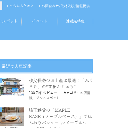
ちちぶるとは？
お問合わせ/取材依頼/情報提供
ースポット
イベント
連載&特集
最近の人気記事
秩父長瀞のお土産に最適！「ふく
ろや」の”すまんじゅう”
130.7k件のビュー
|
カテゴリ:
お店情
報
,
グルメスポット
埼玉秩父の「MAPLE
BASE（メープルベース）」でほ
んわりパンケーキ×メープルシロ