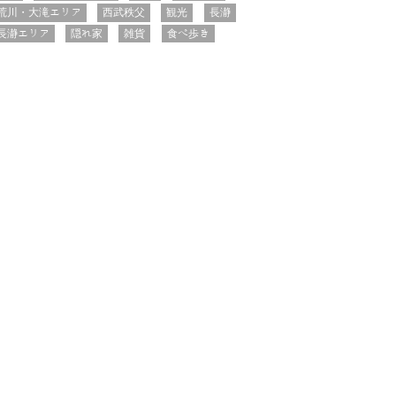
荒川・大滝エリア
西武秩父
観光
長瀞
長瀞エリア
隠れ家
雑貨
食べ歩き