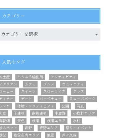
カテゴリー
人気のタグ
お土産
ちちぶる編集局
アクティビティ
イタリアン
カフェ
グルメ
コミュニティ
コーヒー
スイーツ
スローライフ
テラス
ディナー
デート
バーベキュー
ミューズパーク
ランチ
体験・アクティビティ
公園
写真
和食
子連れ
家族連れ
小鹿野
小鹿野エリア
御花畑
景色
横瀬
横瀬エリア
氷柱
珍スポット
皆野
皆野エリア
祭り・イベント
秩父
秩父市内エリア
絶景
芦ヶ久保