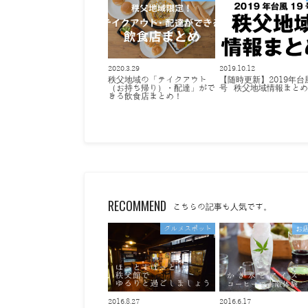
2020.3.29
2019.10.12
秩父地域の「テイクアウト
【随時更新】2019年台
（お持ち帰り）・配達」がで
号 秩父地域情報まと
きる飲食店まとめ！
RECOMMEND
こちらの記事も人気です。
グルメスポット
お
2016.8.27
2016.6.17