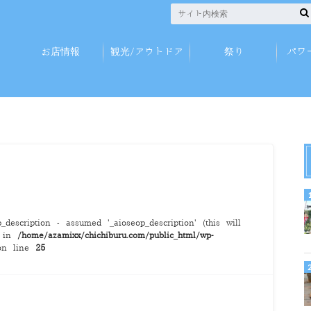
お店情報
観光/アウトドア
祭り
パワ
description - assumed '_aioseop_description' (this will
) in
/home/azamixx/chichiburu.com/public_html/wp-
n line
25