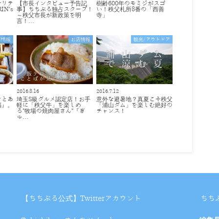
オリテ
【市長インタビュー予告記
樹齢600年のモミジがスゴ
N's
事】ちちぶる独占スクープ！
い！秩父札所8番の「西善
～秩父市長が新政策を明
寺」
言！…
店情報
お店情報
観光/アウトドア
2016.8.16
2016.7.12
ンとあ
埼玉S級グルメ認定店！お手
意外な避暑地？真夏こそ秩父
福』。
軽に「秩父牛」を楽しめ
「浦山ダム」を楽しむ絶好の
！
る"牧場の焼肉屋さん"『ぎ
チャンス！
ゅ…
【ちちぶる公式】Twitterアカウント
ちち