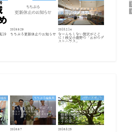
2019.9.29
2018.2.14
風19
ちちぶる更新休止のお知らせ
なーんもしない贅沢がここ
め
に！秩父小鹿野の「おがのゲ
ストハウス」
店情報
ちちぶる編集局
パワースポット
2016.9.7
2016.8.25