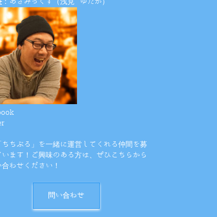
長
：あざみっくす（浅見 ゆたか）
book
er
「ちちぶる」を一緒に運営してくれる仲間を募
ています！ご興味のある方は、ぜひこちらから
い合わせください！
問い合わせ