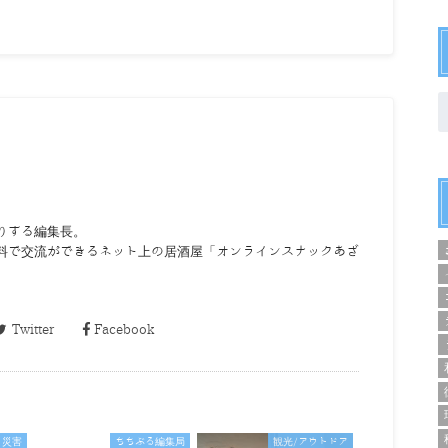
りする編集長。
料で交流ができるネット上の居酒屋「オンラインスナックあざ
Twitter
Facebook
災害
ちちぶる編集局
観光/アウトドア