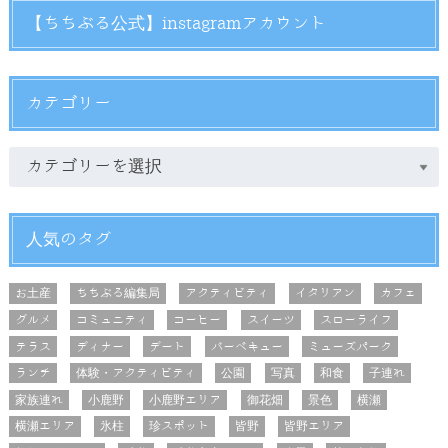
【ちちぶる公式】instagramアカウント
カテゴリー
人気のタグ
お土産
ちちぶる編集局
アクティビティ
イタリアン
カフェ
グルメ
コミュニティ
コーヒー
スイーツ
スローライフ
テラス
ディナー
デート
バーベキュー
ミューズパーク
ランチ
体験・アクティビティ
公園
写真
和食
子連れ
家族連れ
小鹿野
小鹿野エリア
御花畑
景色
横瀬
横瀬エリア
氷柱
珍スポット
皆野
皆野エリア