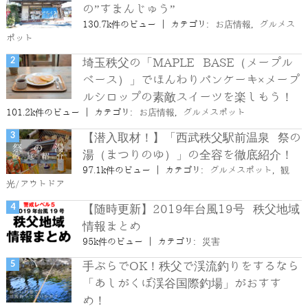
の”すまんじゅう”
130.7k件のビュー
|
カテゴリ:
お店情報
,
グルメス
ポット
埼玉秩父の「MAPLE BASE（メープル
ベース）」でほんわりパンケーキ×メープ
ルシロップの素敵スイーツを楽しもう！
101.2k件のビュー
|
カテゴリ:
お店情報
,
グルメスポット
【潜入取材！】「西武秩父駅前温泉 祭の
湯（まつりのゆ）」の全容を徹底紹介！
97.1k件のビュー
|
カテゴリ:
グルメスポット
,
観
光/アウトドア
【随時更新】2019年台風19号 秩父地域
情報まとめ
95k件のビュー
|
カテゴリ:
災害
手ぶらでOK！秩父で渓流釣りをするなら
「あしがくぼ渓谷国際釣場」がおすす
め！