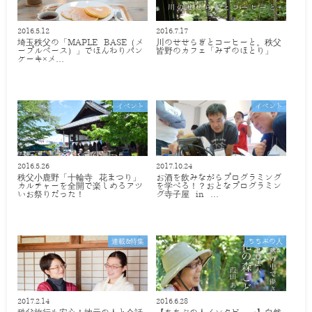
2016.5.12
2016.7.17
埼玉秩父の「MAPLE BASE（メ
川のせせらぎとコーヒーと。秩父
ープルベース）」でほんわりパン
皆野のカフェ「みずのほとり」
ケーキ×メ…
イベント
イベント
2016.5.26
2017.10.24
秩父小鹿野「十輪寺 花まつり」
お酒を飲みながらプログラミング
カルチャーを全開で楽しめるアツ
を学べる！？おとなプログラミン
いお祭りだった！
グ寺子屋 in …
連載&特集
ちちぶの人
2017.2.14
2016.6.28