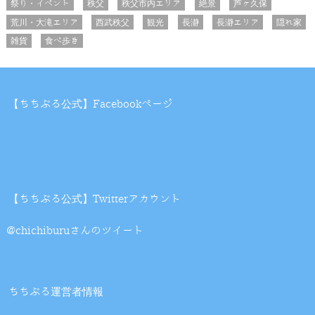
祭り・イベント
秩父
秩父市内エリア
絶景
芦ヶ久保
荒川・大滝エリア
西武秩父
観光
長瀞
長瀞エリア
隠れ家
雑貨
食べ歩き
【ちちぶる公式】Facebookページ
【ちちぶる公式】Twitterアカウント
@chichiburuさんのツイート
ちちぶる運営者情報