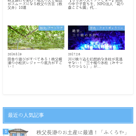
秩父旅行も安心！地元の人と会話
【ちちぶの人インタビュー】自然
がスムーズになる秩父の方言（秩
の中で子育ちを。NPO法人「花の
父弁）10選
森こども園」代…
観光/アウトドア
景色・フォトギャラリー
2016.8.19
2017.2.6
田舎の遊びがすべてある！秩父横
川に映り込む幻想的な氷柱が見逃
瀬の小松沢レジャーの底力がすご
せない！「三十槌の氷柱（みそつ
い！
ちのつらら）」が…
最近の人気記事
秩父長瀞のお土産に最適！「ふくろや」