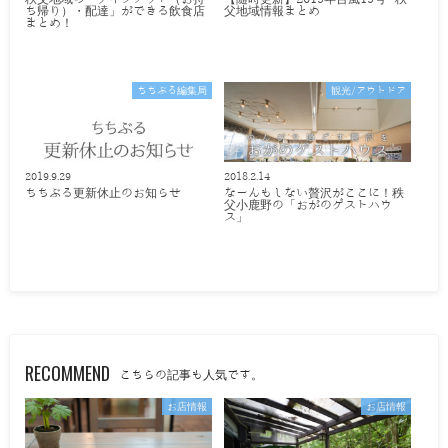
ち帰り）・配達」ができる飲食店
父地域情報まとめ
まとめ！
ちちぶる編集局
観光/アウトドア
2019.9.29
2018.2.14
ちちぶる更新休止のお知らせ
なーんもしない贅沢がここに！秩
父小鹿野の「おがのゲストハウ
ス」
RECOMMEND
こちらの記事も人気です。
お店情報
お店情報