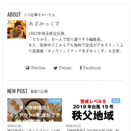
ABOUT
この記事をかいた人
あざみっくす
1982年埼玉秩父出身。
「ちちぶる」を一人で切り盛りする編集長。
また、世界中どこからでも無料で交流ができるネット上
の居酒屋「オンラインスナックあざみっくす」も主宰。
WebSite
Twitter
Facebook
NEW POST
最新の記事
お店情報
災害
2020.3.29
2019.10.12
秩父地域の「テイクアウト（お持
【随時更新】2019年台風19号 秩