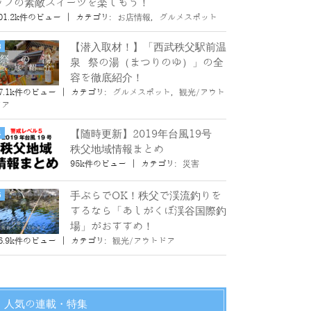
ップの素敵スイーツを楽しもう！
01.2k件のビュー
|
カテゴリ:
お店情報
,
グルメスポット
【潜入取材！】「西武秩父駅前温
泉 祭の湯（まつりのゆ）」の全
容を徹底紹介！
7.1k件のビュー
|
カテゴリ:
グルメスポット
,
観光/アウト
ドア
【随時更新】2019年台風19号
秩父地域情報まとめ
95k件のビュー
|
カテゴリ:
災害
手ぶらでOK！秩父で渓流釣りを
するなら「あしがくぼ渓谷国際釣
場」がおすすめ！
6.9k件のビュー
|
カテゴリ:
観光/アウトドア
人気の連載・特集