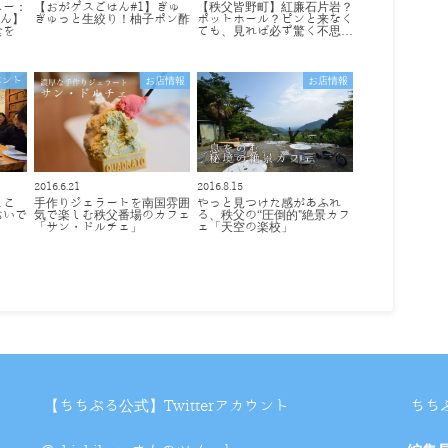
ュー：
【おがゲスごはん#1】ぎゅ
【秩父皆野町】紅廉石片岩？
さん】
ぎゅっと生絞り！柚子ポン酢
ポットホール？ピンと来なく
食を
ても、見れば必ず驚く不思…
ベント
お店情報
お店情報
2016.6.21
2016.8.15
ここ
手作りジェラートを南国雰囲
やっと見つけた感があふれ
おいで
気で楽しむ秩父番場のカフェ
る、秩父の“圧倒的"絶景カフ
「サン・ドルチェ」
ェ「天空の楽校」
【ちちぶる公式】Twitterアカウント
ちち