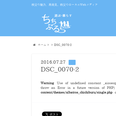
秩父の魅力、再発見。秩父のローカルWebメディア
ホーム
DSC_0070-2
2016.07.27
DSC_0070-2
Warning
: Use of undefined constant _aioseop_
throw an Error in a future version of PHP
content/themes/albatros_chichiburu/single.php
o