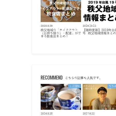
2020.3.29
2019.10.12
秩父地域の「テイクアウト
【随時更新】2019年台
（お持ち帰り）・配達」がで
号 秩父地域情報まと
きる飲食店まとめ！
RECOMMEND
こちらの記事も人気です。
お店情報
ちち
2016.5.28
2017.6.22