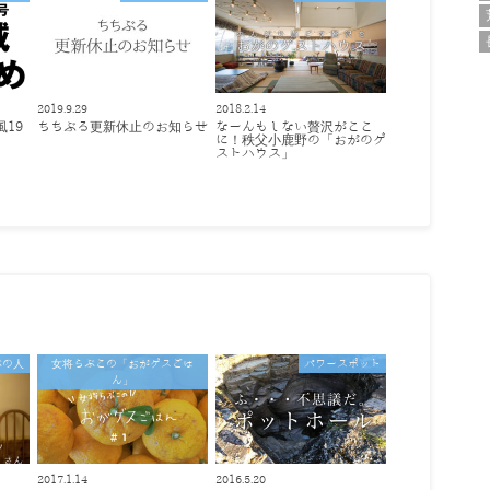
2019.9.29
2018.2.14
風19
ちちぶる更新休止のお知らせ
なーんもしない贅沢がここ
め
に！秩父小鹿野の「おがのゲ
ストハウス」
ぶの人
女将らぶこの「おがゲスごは
パワースポット
ん」
2017.1.14
2016.5.20