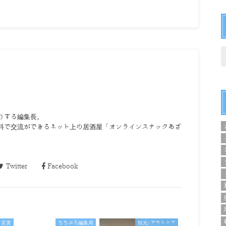
りする編集長。
料で交流ができるネット上の居酒屋「オンラインスナックあざ
Twitter
Facebook
災害
ちちぶる編集局
観光/アウトドア