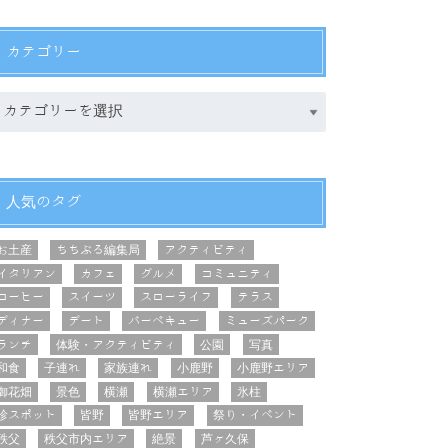
カテゴリー
人気のタグ
お土産
ちちぶる編集局
アクティビティ
イタリアン
カフェ
グルメ
コミュニティ
コーヒー
スイーツ
スローライフ
テラス
ディナー
デート
バーベキュー
ミューズパーク
ランチ
体験・アクティビティ
公園
写真
和食
子連れ
家族連れ
小鹿野
小鹿野エリア
御花畑
景色
横瀬
横瀬エリア
氷柱
珍スポット
皆野
皆野エリア
祭り・イベント
秩父
秩父市内エリア
絶景
芦ヶ久保