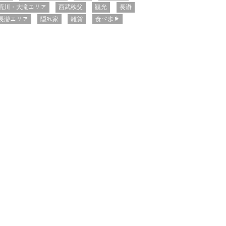
荒川・大滝エリア
西武秩父
観光
長瀞
長瀞エリア
隠れ家
雑貨
食べ歩き