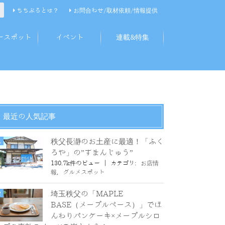
ちちぶるとは？
お問合わせ/取材依頼/情報提供
ースポット
イベント
連載&特集
最近の人気記事
秩父長瀞のお土産に最適！「ふく
ろや」の”すまんじゅう”
130.7k件のビュー
|
カテゴリ:
お店情
報
,
グルメスポット
埼玉秩父の「MAPLE
BASE（メープルベース）」でほ
んわりパンケーキ×メープルシロ