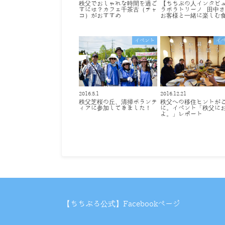
秩父でおしゃれな時間を過ご
【ちちぶの人インタビ
すには？カフェ千茶古（チャ
ラボラトリーノ 田中
コ）がおすすめ
お客様と一緒に楽しむ
イベント
イ
2016.5.1
2016.12.21
秩父芝桜の丘、清掃ボランテ
秩父への移住ヒントが
ィアに参加してきました！
に。イベント「秩父に
よ。」レポート
【ちちぶる公式】Facebookページ