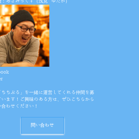
長
：あざみっくす（浅見 ゆたか）
book
er
「ちちぶる」を一緒に運営してくれる仲間を募
ています！ご興味のある方は、ぜひこちらから
い合わせください！
問い合わせ