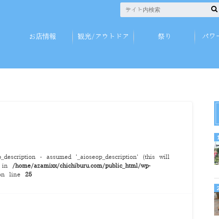
お店情報
観光/アウトドア
祭り
パワ
description - assumed '_aioseop_description' (this will
) in
/home/azamixx/chichiburu.com/public_html/wp-
n line
25