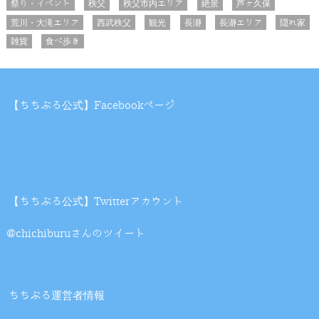
祭り・イベント
秩父
秩父市内エリア
絶景
芦ヶ久保
荒川・大滝エリア
西武秩父
観光
長瀞
長瀞エリア
隠れ家
雑貨
食べ歩き
【ちちぶる公式】Facebookページ
【ちちぶる公式】Twitterアカウント
@chichiburuさんのツイート
ちちぶる運営者情報