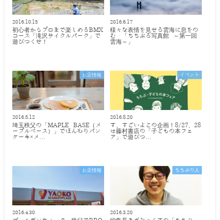
2016.10.15
2016.6.17
初心者からプロまで楽しめるBMX
様々な表情を見せる雲海に息をの
コース「滝沢サイクルパーク」で
む 「ちちぶる写真館 ～第一回
遊びつくせ！
雲海～」
お店情報
イベント
2016.5.12
2016.8.20
埼玉秩父の「MAPLE BASE（メ
す、すごいよこの企画！8/27、28
ープルベース）」でほんわりパン
は藤村書店の「子どもの本フェ
ケーキ×メ…
ア」で遊びつ…
お店情報
ちちぶの人
2016.4.30
2016.3.20