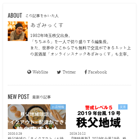
ABOUT
この記事をかいた人
あざみっくす
1982年埼玉秩父出身。
「ちちぶる」を一人で切り盛りする編集長。
また、世界中どこからでも無料で交流ができるネット上
の居酒屋「オンラインスナックあざみっくす」も主宰。
WebSite
Twitter
Facebook
NEW POST
最新の記事
お店情報
災害
2020.3.29
2019.10.12
秩父地域の「テイクアウト（お持
【随時更新】2019年台風19号 秩