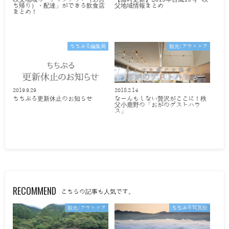
ち帰り）・配達」ができる飲食店
父地域情報まとめ
まとめ！
ちちぶる編集局
観光/アウトドア
2019.9.29
2018.2.14
ちちぶる更新休止のお知らせ
なーんもしない贅沢がここに！秩
父小鹿野の「おがのゲストハウ
ス」
RECOMMEND
こちらの記事も人気です。
観光/アウトドア
ちちぶる写真館