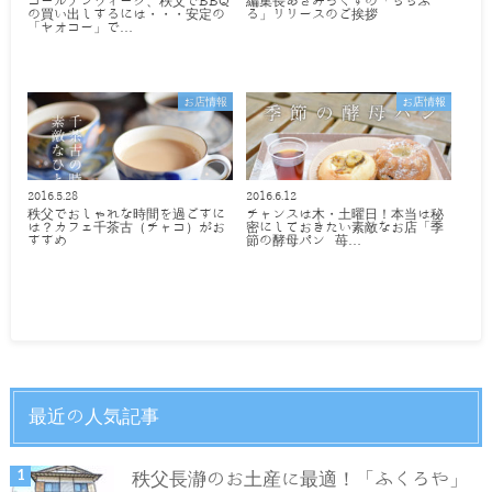
ゴールデンウィーク、秩父でBBQ
編集長あざみっくすの「ちちぶ
の買い出しするには・・・安定の
る」リリースのご挨拶
「ヤオコー」で…
お店情報
お店情報
2016.5.28
2016.6.12
秩父でおしゃれな時間を過ごすに
チャンスは木・土曜日！本当は秘
は？カフェ千茶古（チャコ）がお
密にしておきたい素敵なお店「季
すすめ
節の酵母パン 苺…
最近の人気記事
秩父長瀞のお土産に最適！「ふくろや」