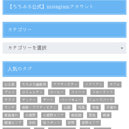
【ちちぶる公式】instagramアカウント
カテゴリー
人気のタグ
お土産
ちちぶる編集局
アクティビティ
イタリアン
カフェ
グルメ
コミュニティ
コーヒー
スイーツ
スローライフ
テラス
ディナー
デート
バーベキュー
ミューズパーク
ランチ
体験・アクティビティ
公園
写真
和食
子連れ
家族連れ
小鹿野
小鹿野エリア
御花畑
景色
横瀬
横瀬エリア
氷柱
珍スポット
皆野
皆野エリア