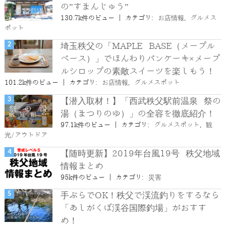
の”すまんじゅう”
130.7k件のビュー
|
カテゴリ:
お店情報
,
グルメス
ポット
埼玉秩父の「MAPLE BASE（メープル
ベース）」でほんわりパンケーキ×メープ
ルシロップの素敵スイーツを楽しもう！
101.2k件のビュー
|
カテゴリ:
お店情報
,
グルメスポット
【潜入取材！】「西武秩父駅前温泉 祭の
湯（まつりのゆ）」の全容を徹底紹介！
97.1k件のビュー
|
カテゴリ:
グルメスポット
,
観
光/アウトドア
【随時更新】2019年台風19号 秩父地域
情報まとめ
95k件のビュー
|
カテゴリ:
災害
手ぶらでOK！秩父で渓流釣りをするなら
「あしがくぼ渓谷国際釣場」がおすす
め！