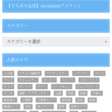
【ちちぶる公式】instagramアカウント
カテゴリー
人気のタグ
お土産
ちちぶる編集局
アクティビティ
イタリアン
カフェ
グルメ
コミュニティ
コーヒー
スイーツ
スローライフ
テラス
ディナー
デート
バーベキュー
ミューズパーク
ランチ
体験・アクティビティ
公園
写真
和食
子連れ
家族連れ
小鹿野
小鹿野エリア
御花畑
景色
横瀬
横瀬エリア
氷柱
珍スポット
皆野
皆野エリア