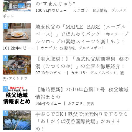
の”すまんじゅう”
130.7k件のビュー
|
カテゴリ:
お店情報
,
グルメス
ポット
埼玉秩父の「MAPLE BASE（メープル
ベース）」でほんわりパンケーキ×メープ
ルシロップの素敵スイーツを楽しもう！
101.2k件のビュー
|
カテゴリ:
お店情報
,
グルメスポット
【潜入取材！】「西武秩父駅前温泉 祭の
湯（まつりのゆ）」の全容を徹底紹介！
97.1k件のビュー
|
カテゴリ:
グルメスポット
,
観
光/アウトドア
【随時更新】2019年台風19号 秩父地域
情報まとめ
95k件のビュー
|
カテゴリ:
災害
手ぶらでOK！秩父で渓流釣りをするなら
「あしがくぼ渓谷国際釣場」がおすす
め！