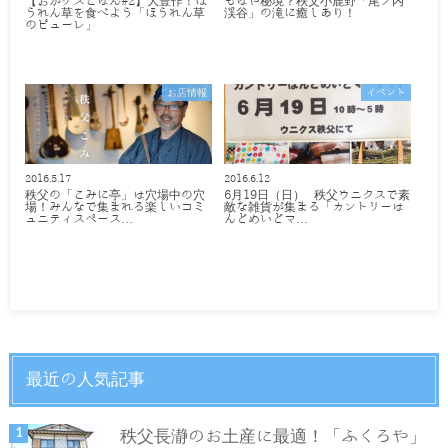
【おがゲスごはん#2】大豊作！ほ
もはや秘境？秩父小鹿野「尾ノ内
うれん草を食べよう「ほうれん草
渓谷」の滝に癒しあり！
のピューレ」
お店情報
イベント
2016.5.17
2016.6.12
秩父の「こみに亭」は穴場中の穴
6月19日（日） 秩父ウニクスで素
場！みんなで集まれる楽しいコミ
敵な雑貨が集まる「カントリーは
ュニティスペース…
んどめいどマ…
最近の人気記事
秩父長瀞のお土産に最適！「ふくろや」