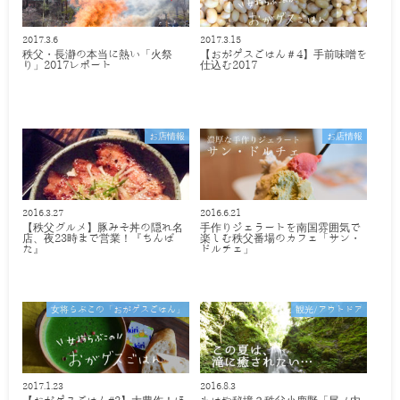
2017.3.6
2017.3.15
秩父・長瀞の本当に熱い「火祭
【おがゲスごはん＃4】手前味噌を
り」2017レポート
仕込む2017
お店情報
お店情報
2016.3.27
2016.6.21
【秩父グルメ】豚みそ丼の隠れ名
手作りジェラートを南国雰囲気で
店、夜23時まで営業！『ちんば
楽しむ秩父番場のカフェ「サン・
た』
ドルチェ」
女将らぶこの「おがゲスごはん」
観光/アウトドア
2017.1.23
2016.8.3