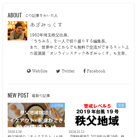
ABOUT
この記事をかいた人
あざみっくす
1982年埼玉秩父出身。
「ちちぶる」を一人で切り盛りする編集長。
また、世界中どこからでも無料で交流ができるネット上
の居酒屋「オンラインスナックあざみっくす」も主宰。
WebSite
Twitter
Facebook
NEW POST
最新の記事
お店情報
災害
2020.3.29
2019.10.12
秩父地域の「テイクアウト（お持
【随時更新】2019年台風19号 秩