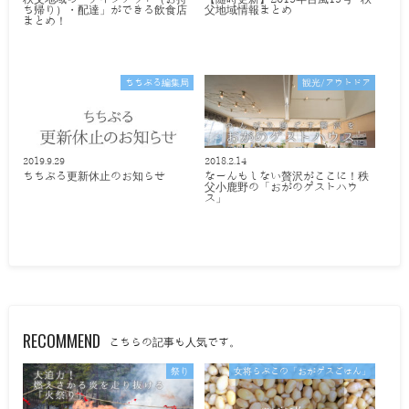
ち帰り）・配達」ができる飲食店
父地域情報まとめ
まとめ！
ちちぶる編集局
観光/アウトドア
2019.9.29
2018.2.14
ちちぶる更新休止のお知らせ
なーんもしない贅沢がここに！秩
父小鹿野の「おがのゲストハウ
ス」
RECOMMEND
こちらの記事も人気です。
祭り
女将らぶこの「おがゲスごはん」