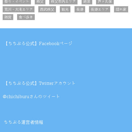
祭り・イベント
秩父
秩父市内エリア
絶景
芦ヶ久保
荒川・大滝エリア
西武秩父
観光
長瀞
長瀞エリア
隠れ家
雑貨
食べ歩き
【ちちぶる公式】Facebookページ
【ちちぶる公式】Twitterアカウント
@chichiburuさんのツイート
ちちぶる運営者情報