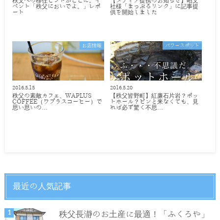
秩父への移住ヒントがここに。イ
【メディア提携のお知らせ】昭文
ベント「秩父においでよ。」レポ
社様「まっぷるリンク」に記事提
ート
供を開始しました
お店情報
パワースポット
2016.5.15
2016.5.20
秩父の素敵カフェ、WAPLUS
【秩父皆野町】紅廉石片岩？ポッ
COFFEE（ワプラスコーヒー）で
トホール？ピンと来なくても、見
思い思いの…
れば必ず驚く不思…
最近の人気記事
秩父長瀞のお土産に最適！「ふくろや」