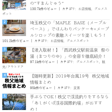
の”すまんじゅう”
130.7k件のビュー
|
カテゴリ:
お店情報
,
グルメス
ポット
埼玉秩父の「MAPLE BASE（メープル
ベース）」でほんわりパンケーキ×メープ
ルシロップの素敵スイーツを楽しもう！
101.2k件のビュー
|
カテゴリ:
お店情報
,
グルメスポット
【潜入取材！】「西武秩父駅前温泉 祭の
湯（まつりのゆ）」の全容を徹底紹介！
97.1k件のビュー
|
カテゴリ:
グルメスポット
,
観
光/アウトドア
【随時更新】2019年台風19号 秩父地域
情報まとめ
95k件のビュー
|
カテゴリ:
災害
手ぶらでOK！秩父で渓流釣りをするなら
「あしがくぼ渓谷国際釣場」がおすす
め！