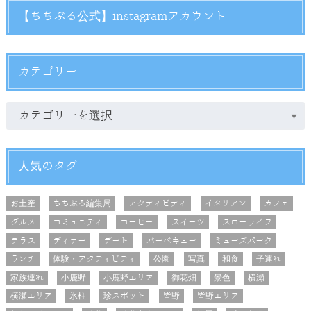
【ちちぶる公式】instagramアカウント
カテゴリー
人気のタグ
お土産
ちちぶる編集局
アクティビティ
イタリアン
カフェ
グルメ
コミュニティ
コーヒー
スイーツ
スローライフ
テラス
ディナー
デート
バーベキュー
ミューズパーク
ランチ
体験・アクティビティ
公園
写真
和食
子連れ
家族連れ
小鹿野
小鹿野エリア
御花畑
景色
横瀬
横瀬エリア
氷柱
珍スポット
皆野
皆野エリア