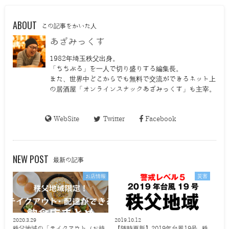
ABOUT
この記事をかいた人
あざみっくす
1982年埼玉秩父出身。
「ちちぶる」を一人で切り盛りする編集長。
また、世界中どこからでも無料で交流ができるネット上
の居酒屋「オンラインスナックあざみっくす」も主宰。
WebSite
Twitter
Facebook
NEW POST
最新の記事
お店情報
災害
2020.3.29
2019.10.12
秩父地域の「テイクアウト（お持
【随時更新】2019年台風19号 秩