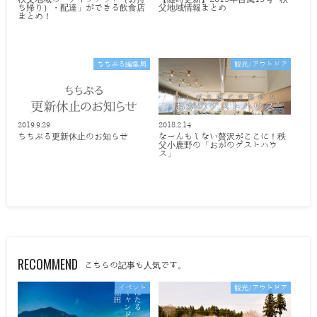
ち帰り）・配達」ができる飲食店
父地域情報まとめ
まとめ！
ちちぶる編集局
観光/アウトドア
2019.9.29
2018.2.14
ちちぶる更新休止のお知らせ
なーんもしない贅沢がここに！秩
父小鹿野の「おがのゲストハウ
ス」
RECOMMEND
こちらの記事も人気です。
イベント
観光/アウトドア