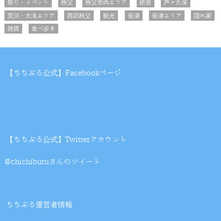
祭り・イベント
秩父
秩父市内エリア
絶景
芦ヶ久保
荒川・大滝エリア
西武秩父
観光
長瀞
長瀞エリア
隠れ家
雑貨
食べ歩き
【ちちぶる公式】Facebookページ
【ちちぶる公式】Twitterアカウント
@chichiburuさんのツイート
ちちぶる運営者情報