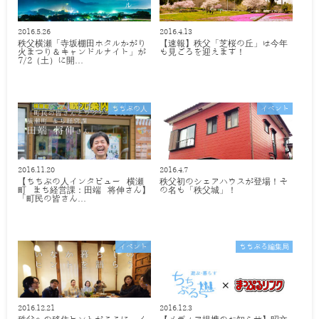
2016.5.26
2016.4.13
秩父横瀬「寺坂棚田ホタルかがり
【速報】秩父「芝桜の丘」は今年
火まつり＆キャンドルナイト」が
も見ごろを迎えます！
7/2（土）に開…
ちちぶの人
イベント
2016.11.20
2016.4.7
【ちちぶの人インタビュー 横瀬
秩父初のシェアハウスが登場！そ
町 まち経営課：田端 将伸さん】
の名も「秩父城」！
「町民の皆さん…
イベント
ちちぶる編集局
2016.12.21
2016.12.3