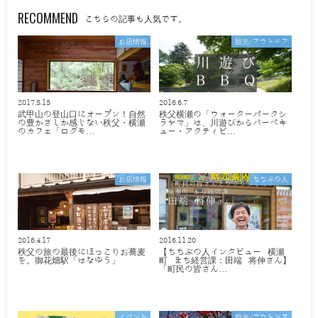
RECOMMEND
こちらの記事も人気です。
お店情報
観光/アウトドア
2017.5.15
2016.6.7
武甲山の登山口にオープン！自然
秩父横瀬の「ウォーターパークシ
の豊かさしか感じない秩父・横瀬
ラヤマ」は、川遊びからバーベキ
のカフェ「ログモ…
ュー・アクティビ…
お店情報
ちちぶの人
2016.4.17
2016.11.20
秩父の旅の最後にほっこりお蕎麦
【ちちぶの人インタビュー 横瀬
を。御花畑駅「はなゆう」
町 まち経営課：田端 将伸さん】
「町民の皆さん…
イベント
観光/アウトドア