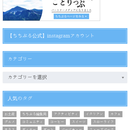
【ちちぶる公式】instagramアカウント
カテゴリー
人気のタグ
お土産
ちちぶる編集局
アクティビティ
イタリアン
カフェ
グルメ
コミュニティ
コーヒー
スイーツ
スローライフ
テラス
ディナー
デート
バーベキュー
ミューズパーク