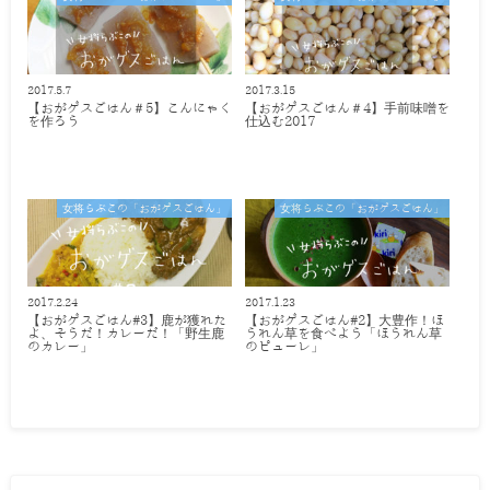
2017.5.7
2017.3.15
【おがゲスごはん＃5】こんにゃく
【おがゲスごはん＃4】手前味噌を
を作ろう
仕込む2017
女将らぶこの「おがゲスごはん」
女将らぶこの「おがゲスごはん」
2017.2.24
2017.1.23
【おがゲスごはん#3】鹿が獲れた
【おがゲスごはん#2】大豊作！ほ
よ、そうだ！カレーだ！「野生鹿
うれん草を食べよう「ほうれん草
のカレー」
のピューレ」