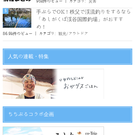
95k件のビュー
|
カテゴリ:
災害
手ぶらでOK！秩父で渓流釣りをするなら
「あしがくぼ渓谷国際釣場」がおすす
め！
86.9k件のビュー
|
カテゴリ:
観光/アウトドア
人気の連載・特集
ちちぶるコラボ企画