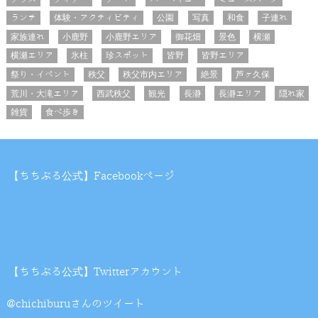
ランチ
体験・アクティビティ
公園
写真
和食
子連れ
家族連れ
小鹿野
小鹿野エリア
御花畑
景色
横瀬
横瀬エリア
氷柱
珍スポット
皆野
皆野エリア
祭り・イベント
秩父
秩父市内エリア
絶景
芦ヶ久保
荒川・大滝エリア
西武秩父
観光
長瀞
長瀞エリア
隠れ家
雑貨
食べ歩き
【ちちぶる公式】Facebookページ
【ちちぶる公式】Twitterアカウント
@chichiburuさんのツイート