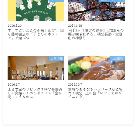
2016.8.20
2017.3.15
す、すごいよこの企画！8/27、28
【2ヶ月限定の絶景】470本もの
は藤村書店の「子どもの本フェ
梅が咲き乱れる、秩父長瀞・宝登
ア」で遊びつ…
山の梅祭り
お店情報
お店情報
2016.8.7
2016.10.7
まるで家のリビング？秩父番場通
本当のあらびきハンバーグはこれ
りの究極のくつろぎカフェ「空&
だ！秩父 上の台「にぐるまやダ
閑（くう＆かん）…
イニング」