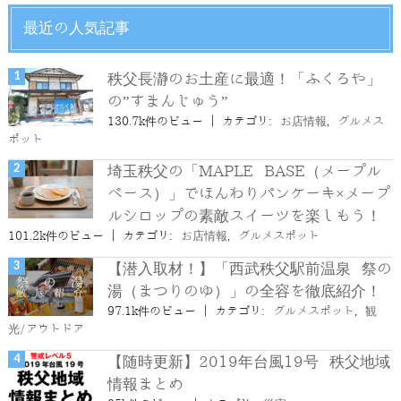
最近の人気記事
秩父長瀞のお土産に最適！「ふくろや」
の”すまんじゅう”
130.7k件のビュー
|
カテゴリ:
お店情報
,
グルメス
ポット
埼玉秩父の「MAPLE BASE（メープル
ベース）」でほんわりパンケーキ×メープ
ルシロップの素敵スイーツを楽しもう！
101.2k件のビュー
|
カテゴリ:
お店情報
,
グルメスポット
【潜入取材！】「西武秩父駅前温泉 祭の
湯（まつりのゆ）」の全容を徹底紹介！
97.1k件のビュー
|
カテゴリ:
グルメスポット
,
観
光/アウトドア
【随時更新】2019年台風19号 秩父地域
情報まとめ