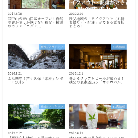
2017.5.15
2020.3.29
武甲山の登山口にオープン！自然
秩父地域の「テイクアウト（お持
の豊かさしか感じない秩父・横瀬
ち帰り）・配達」ができる飲食店
のカフェ「ログモ…
まとめ！
観光/アウトドア
お店情報
2016.3.21
2016.12.1
また来年！芦ヶ久保「氷柱」レポ
昼からクラフトビールが嗜める！
ート2016
秩父の表参道Lab.「マホロバル」
観光/アウトドア
お店情報
2017.7.17
2016.6.17