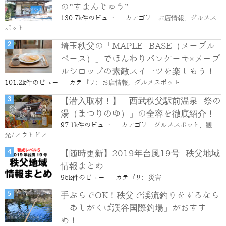
の”すまんじゅう”
130.7k件のビュー
|
カテゴリ:
お店情報
,
グルメス
ポット
埼玉秩父の「MAPLE BASE（メープル
ベース）」でほんわりパンケーキ×メープ
ルシロップの素敵スイーツを楽しもう！
101.2k件のビュー
|
カテゴリ:
お店情報
,
グルメスポット
【潜入取材！】「西武秩父駅前温泉 祭の
湯（まつりのゆ）」の全容を徹底紹介！
97.1k件のビュー
|
カテゴリ:
グルメスポット
,
観
光/アウトドア
【随時更新】2019年台風19号 秩父地域
情報まとめ
95k件のビュー
|
カテゴリ:
災害
手ぶらでOK！秩父で渓流釣りをするなら
「あしがくぼ渓谷国際釣場」がおすす
め！