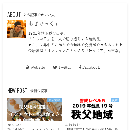
ABOUT
この記事をかいた人
あざみっくす
1982年埼玉秩父出身。
「ちちぶる」を一人で切り盛りする編集長。
また、世界中どこからでも無料で交流ができるネット上
の居酒屋「オンラインスナックあざみっくす」も主宰。
WebSite
Twitter
Facebook
NEW POST
最新の記事
お店情報
災害
2020.3.29
2019.10.12
秩父地域の「テイクアウト（お持
【随時更新】2019年台風19号 秩