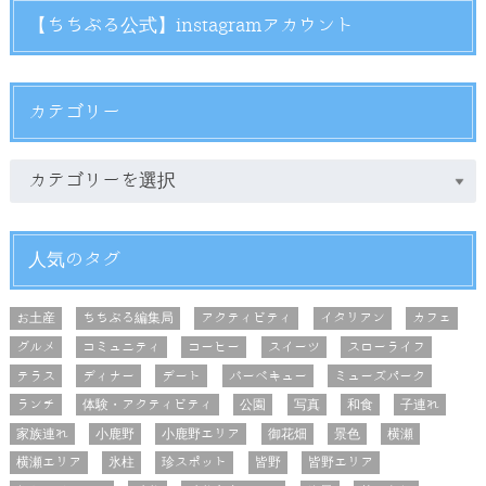
【ちちぶる公式】instagramアカウント
カテゴリー
人気のタグ
お土産
ちちぶる編集局
アクティビティ
イタリアン
カフェ
グルメ
コミュニティ
コーヒー
スイーツ
スローライフ
テラス
ディナー
デート
バーベキュー
ミューズパーク
ランチ
体験・アクティビティ
公園
写真
和食
子連れ
家族連れ
小鹿野
小鹿野エリア
御花畑
景色
横瀬
横瀬エリア
氷柱
珍スポット
皆野
皆野エリア