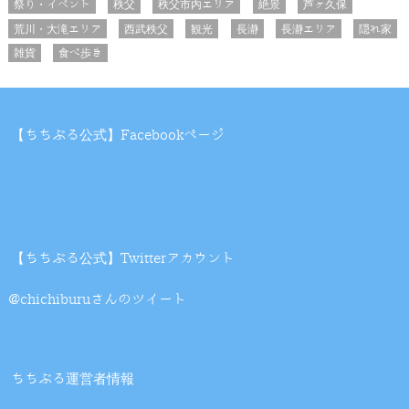
祭り・イベント
秩父
秩父市内エリア
絶景
芦ヶ久保
荒川・大滝エリア
西武秩父
観光
長瀞
長瀞エリア
隠れ家
雑貨
食べ歩き
【ちちぶる公式】Facebookページ
【ちちぶる公式】Twitterアカウント
@chichiburuさんのツイート
ちちぶる運営者情報