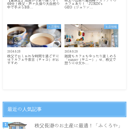
【夏限定】池袋から乗り換えなし
秩父の山奥に最高峰クオリティの
69分！秩父・芦ヶ久保の大自然の
カフェあり！「JURIN's
中で手ぶらBB…
GEO（ジュリン…
お店情報
お店情報
2016.5.28
2016.5.25
秩父でおしゃれな時間を過ごすに
雑貨もカフェもゆったり楽しめる
は？カフェ千茶古（チャコ）がお
「sunny（サニー）」は、秩父で
すすめ
憩うには欠か…
最近の人気記事
秩父長瀞のお土産に最適！「ふくろや」