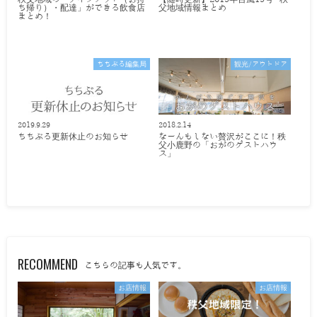
ち帰り）・配達」ができる飲食店
父地域情報まとめ
まとめ！
ちちぶる編集局
観光/アウトドア
2019.9.29
2018.2.14
ちちぶる更新休止のお知らせ
なーんもしない贅沢がここに！秩
父小鹿野の「おがのゲストハウ
ス」
RECOMMEND
こちらの記事も人気です。
お店情報
お店情報