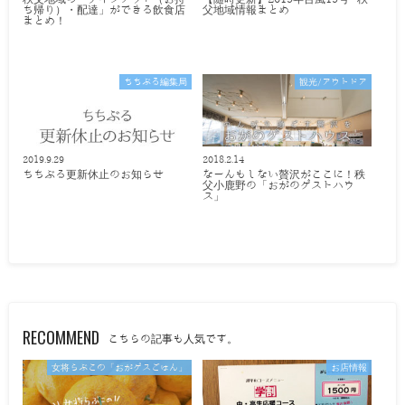
ち帰り）・配達」ができる飲食店
父地域情報まとめ
まとめ！
ちちぶる編集局
観光/アウトドア
2019.9.29
2018.2.14
ちちぶる更新休止のお知らせ
なーんもしない贅沢がここに！秩
父小鹿野の「おがのゲストハウ
ス」
RECOMMEND
こちらの記事も人気です。
女将らぶこの「おがゲスごはん」
お店情報