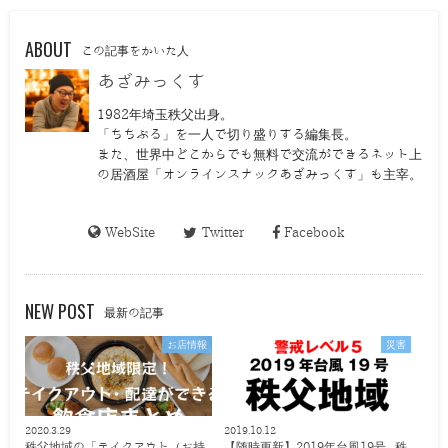
ABOUT
この記事をかいた人
あざみっくす
1982年埼玉秩父出身。
「ちちぶる」を一人で切り盛りする編集長。
また、世界中どこからでも無料で交流ができるネット上
の居酒屋「オンラインスナックあざみっくす」も主宰。
WebSite
Twitter
Facebook
NEW POST
最新の記事
お店情報
災害
2020.3.29
2019.10.12
秩父地域の「テイクアウト（お持
【随時更新】2019年台風19号 秩