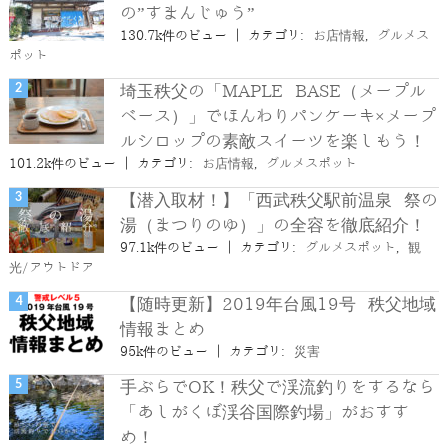
の”すまんじゅう”
130.7k件のビュー
|
カテゴリ:
お店情報
,
グルメス
ポット
埼玉秩父の「MAPLE BASE（メープル
ベース）」でほんわりパンケーキ×メープ
ルシロップの素敵スイーツを楽しもう！
101.2k件のビュー
|
カテゴリ:
お店情報
,
グルメスポット
【潜入取材！】「西武秩父駅前温泉 祭の
湯（まつりのゆ）」の全容を徹底紹介！
97.1k件のビュー
|
カテゴリ:
グルメスポット
,
観
光/アウトドア
【随時更新】2019年台風19号 秩父地域
情報まとめ
95k件のビュー
|
カテゴリ:
災害
手ぶらでOK！秩父で渓流釣りをするなら
「あしがくぼ渓谷国際釣場」がおすす
め！