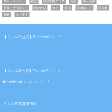
祭り・イベント
秩父
秩父市内エリア
絶景
芦ヶ久保
荒川・大滝エリア
西武秩父
観光
長瀞
長瀞エリア
隠れ家
雑貨
食べ歩き
【ちちぶる公式】Facebookページ
【ちちぶる公式】Twitterアカウント
@chichiburuさんのツイート
ちちぶる運営者情報