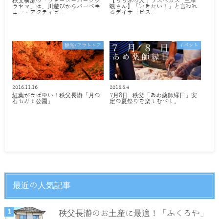
秩父横瀬の「ウォーターパークシ
【ちちぶの人：ラスベガス 三澤
ラヤマ」は、川遊びからバーベキ
颯さん】「いきたい！」と言われ
ュー・アクティビ…
るデイサービス…
観光/アウトドア
イベント
2016.11.16
2016.6.4
紅葉がまばゆい！秩父長瀞「月の
7月8日 秩父「あめ薬師縁日」安
石もみじ公園」
定の夏祭りを楽しむべし。
最近の人気記事
秩父長瀞のお土産に最適！「ふくろや」