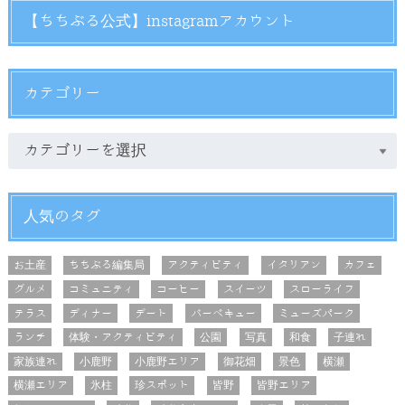
【ちちぶる公式】instagramアカウント
カテゴリー
人気のタグ
お土産
ちちぶる編集局
アクティビティ
イタリアン
カフェ
グルメ
コミュニティ
コーヒー
スイーツ
スローライフ
テラス
ディナー
デート
バーベキュー
ミューズパーク
ランチ
体験・アクティビティ
公園
写真
和食
子連れ
家族連れ
小鹿野
小鹿野エリア
御花畑
景色
横瀬
横瀬エリア
氷柱
珍スポット
皆野
皆野エリア