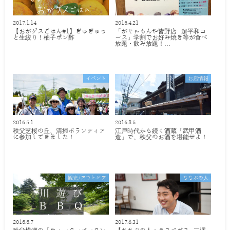
2017.1.14
2016.4.21
【おがゲスごはん#1】ぎゅぎゅっ
「がじゃもんや皆野店 超平和コ
と生絞り！柚子ポン酢
ース」学割でお好み焼き等が食べ
放題・飲み放題！…
イベント
お店情報
2016.5.1
2016.8.5
秩父芝桜の丘、清掃ボランティア
江戸時代から続く酒蔵「武甲酒
に参加してきました！
造」で、秩父のお酒を堪能せよ！
観光/アウトドア
ちちぶの人
2016.6.7
2017.8.31