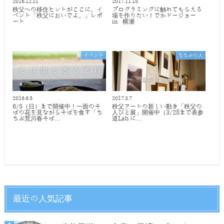
2016.12.21
2017.11.18
秩父への移住ヒントがここに。イ
プログラミングに触れてもらえる
ベント「秩父においでよ。」レポ
場を作りたい！でかドージョー
ート
in 横瀬
イベント
ちちぶの人
2016.6.5
2017.3.7
6/5（日）まで開催中！一面のそ
秩父アートの新しい動き「秩父の
ばの花を見ながらそばを食す「ち
人びと展」開催中（3/28まで表参
ちぶ荒川春そば…
道Lab.に…
最近の人気記事