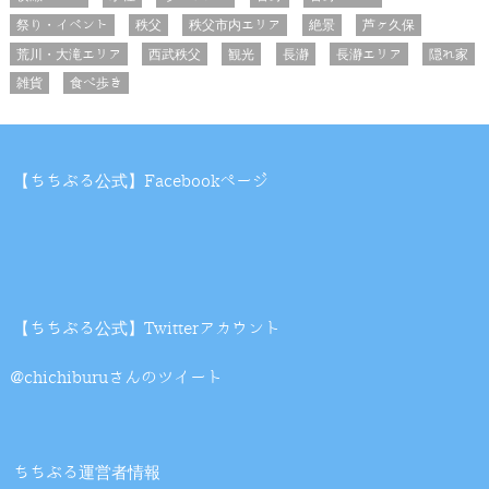
祭り・イベント
秩父
秩父市内エリア
絶景
芦ヶ久保
荒川・大滝エリア
西武秩父
観光
長瀞
長瀞エリア
隠れ家
雑貨
食べ歩き
【ちちぶる公式】Facebookページ
【ちちぶる公式】Twitterアカウント
@chichiburuさんのツイート
ちちぶる運営者情報