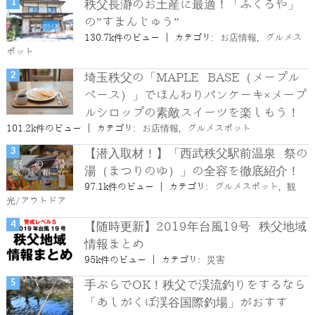
秩父長瀞のお土産に最適！「ふくろや」
の”すまんじゅう”
130.7k件のビュー
|
カテゴリ:
お店情報
,
グルメス
ポット
埼玉秩父の「MAPLE BASE（メープル
ベース）」でほんわりパンケーキ×メープ
ルシロップの素敵スイーツを楽しもう！
101.2k件のビュー
|
カテゴリ:
お店情報
,
グルメスポット
【潜入取材！】「西武秩父駅前温泉 祭の
湯（まつりのゆ）」の全容を徹底紹介！
97.1k件のビュー
|
カテゴリ:
グルメスポット
,
観
光/アウトドア
【随時更新】2019年台風19号 秩父地域
情報まとめ
95k件のビュー
|
カテゴリ:
災害
手ぶらでOK！秩父で渓流釣りをするなら
「あしがくぼ渓谷国際釣場」がおすす