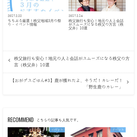
2017.2.22
2017.2.14
ちちぶる厳選！秩父地域3月の祭
秩父旅行も安心！地元の人と会話
り・イベント情報
がスムーズになる秩父の方言（秩
父弁）10選
秩父旅行も安心！地元の人と会話がスムーズになる秩父の方
言（秩父弁）10選
【おがゲスごはん#3】鹿が獲れたよ、そうだ！カレーだ！
「野生鹿のカレー」
RECOMMEND
こちらの記事も人気です。
イベント
イベント