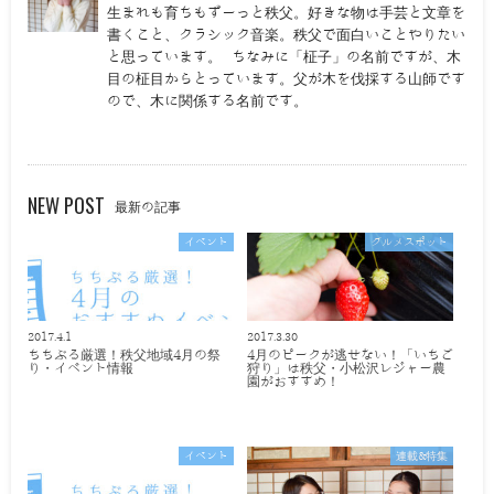
生まれも育ちもずーっと秩父。好きな物は手芸と文章を
書くこと、クラシック音楽。秩父で面白いことやりたい
と思っています。 ちなみに「柾子」の名前ですが、木
目の柾目からとっています。父が木を伐採する山師です
ので、木に関係する名前です。
NEW POST
最新の記事
イベント
グルメスポット
2017.4.1
2017.3.30
ちちぶる厳選！秩父地域4月の祭
4月のピークが逃せない！「いちご
り・イベント情報
狩り」は秩父・小松沢レジャー農
園がおすすめ！
イベント
連載&特集