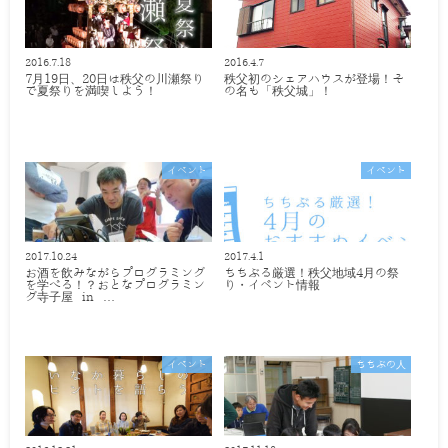
2016.7.18
2016.4.7
7月19日、20日は秩父の川瀬祭り
秩父初のシェアハウスが登場！そ
で夏祭りを満喫しよう！
の名も「秩父城」！
イベント
イベント
2017.10.24
2017.4.1
お酒を飲みながらプログラミング
ちちぶる厳選！秩父地域4月の祭
を学べる！？おとなプログラミン
り・イベント情報
グ寺子屋 in …
イベント
ちちぶの人