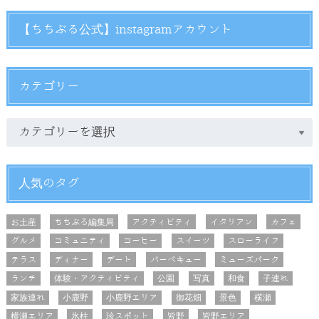
【ちちぶる公式】instagramアカウント
カテゴリー
人気のタグ
お土産
ちちぶる編集局
アクティビティ
イタリアン
カフェ
グルメ
コミュニティ
コーヒー
スイーツ
スローライフ
テラス
ディナー
デート
バーベキュー
ミューズパーク
ランチ
体験・アクティビティ
公園
写真
和食
子連れ
家族連れ
小鹿野
小鹿野エリア
御花畑
景色
横瀬
横瀬エリア
氷柱
珍スポット
皆野
皆野エリア