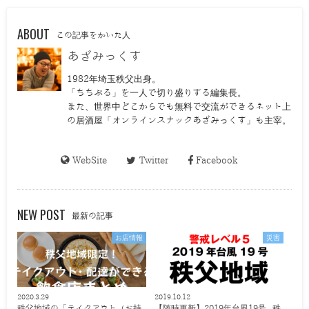
ABOUT
この記事をかいた人
あざみっくす
1982年埼玉秩父出身。
「ちちぶる」を一人で切り盛りする編集長。
また、世界中どこからでも無料で交流ができるネット上
の居酒屋「オンラインスナックあざみっくす」も主宰。
WebSite
Twitter
Facebook
NEW POST
最新の記事
お店情報
災害
2020.3.29
2019.10.12
秩父地域の「テイクアウト（お持
【随時更新】2019年台風19号 秩