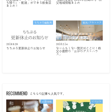
ち帰り）・配達」ができる飲食店
父地域情報まとめ
まとめ！
ちちぶる編集局
観光/アウトドア
2019.9.29
2018.2.14
ちちぶる更新休止のお知らせ
なーんもしない贅沢がここに！秩
父小鹿野の「おがのゲストハウ
ス」
RECOMMEND
こちらの記事も人気です。
お店情報
イベント