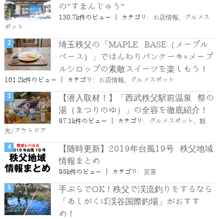
の”すまんじゅう”
130.7k件のビュー
|
カテゴリ:
お店情報
,
グルメス
ポット
埼玉秩父の「MAPLE BASE（メープル
ベース）」でほんわりパンケーキ×メープ
ルシロップの素敵スイーツを楽しもう！
101.2k件のビュー
|
カテゴリ:
お店情報
,
グルメスポット
【潜入取材！】「西武秩父駅前温泉 祭の
湯（まつりのゆ）」の全容を徹底紹介！
97.1k件のビュー
|
カテゴリ:
グルメスポット
,
観
光/アウトドア
【随時更新】2019年台風19号 秩父地域
情報まとめ
95k件のビュー
|
カテゴリ:
災害
手ぶらでOK！秩父で渓流釣りをするなら
「あしがくぼ渓谷国際釣場」がおすす
め！