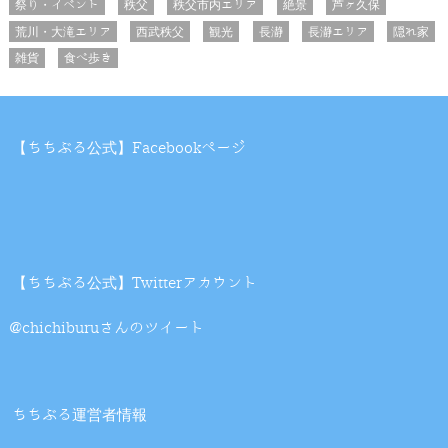
祭り・イベント
秩父
秩父市内エリア
絶景
芦ヶ久保
荒川・大滝エリア
西武秩父
観光
長瀞
長瀞エリア
隠れ家
雑貨
食べ歩き
【ちちぶる公式】Facebookページ
【ちちぶる公式】Twitterアカウント
@chichiburuさんのツイート
ちちぶる運営者情報