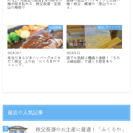
【2ヶ月限定の絶景】470本もの
新緑の里山でハイキングとお買い
梅が咲き乱れる、秩父長瀞・宝登
物！秩父・横瀬の「里山マルシ
山の梅祭り
ェ」
お店情報
観光/アウトドア
2016.10.7
2016.8.11
本当のあらびきハンバーグはこれ
誰でも気軽に機織り体験！「ちち
だ！秩父 上の台「にぐるまやダ
ぶ銘仙館」で感じる歴史あり
イニング」
最近の人気記事
秩父長瀞のお土産に最適！「ふくろや」