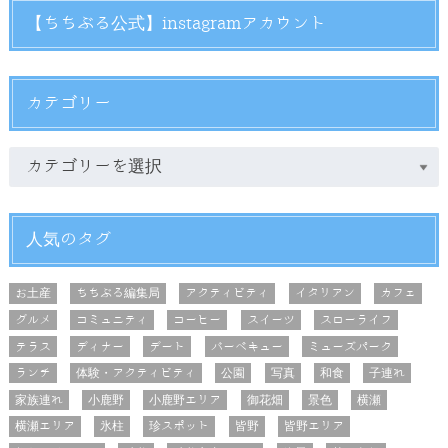
【ちちぶる公式】instagramアカウント
カテゴリー
人気のタグ
お土産
ちちぶる編集局
アクティビティ
イタリアン
カフェ
グルメ
コミュニティ
コーヒー
スイーツ
スローライフ
テラス
ディナー
デート
バーベキュー
ミューズパーク
ランチ
体験・アクティビティ
公園
写真
和食
子連れ
家族連れ
小鹿野
小鹿野エリア
御花畑
景色
横瀬
横瀬エリア
氷柱
珍スポット
皆野
皆野エリア