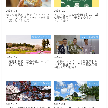
2016.6.15
2016.8.20
秩父の裏路地にある「ミトヤホン
す、すごいよこの企画！8/27、28
テン」で、和洋スイーツを合わせ
は藤村書店の「子どもの本フェ
て楽しむのが地元…
ア」で遊びつ…
観光/アウトドア
ちちぶる編集局
2016.4.13
2016.9.7
【速報】秩父「芝桜の丘」は今年
【市長インタビュー予告記事】ち
も見ごろを迎えます！
ちぶる独占スクープ！～秩父市長
が新政策を明言！…
観光/アウトドア
イベント
2017.3.15
2017.5.29