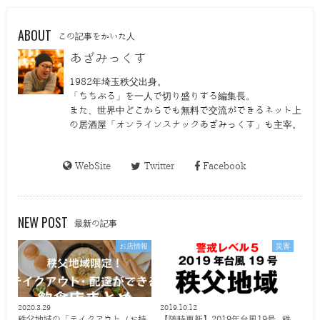
ABOUT
この記事をかいた人
あざみっくす
1982年埼玉秩父出身。
「ちちぶる」を一人で切り盛りする編集長。
また、世界中どこからでも無料で交流ができるネット上
の居酒屋「オンラインスナックあざみっくす」も主宰。
WebSite
Twitter
Facebook
NEW POST
最新の記事
お店情報
災害
2020.3.29
2019.10.12
秩父地域の「テイクアウト（お持
【随時更新】2019年台風19号 秩