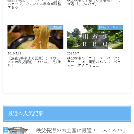
衝撃！秩父ミューズパーク「野外
秩父横瀬で十割そばを堪能！「そ
ステージ」のレンタル料金が破格
ば処 紡（つむぎ）」
すぎる！
お店情報
観光/アウトドア
2016.5.11
2016.6.7
【深夜2時半まで営業】シメのラー
秩父横瀬の「ウォーターパークシ
メンは秩父駅前「けいぶ」で決ま
ラヤマ」は、川遊びからバーベキ
り！
ュー・アクティビ…
最近の人気記事
秩父長瀞のお土産に最適！「ふくろや」