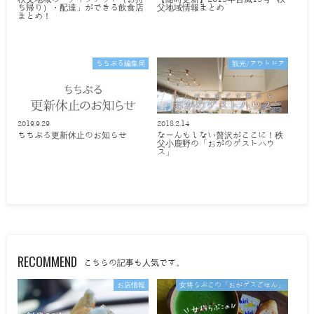
ち帰り）・配達」ができる飲食店
父地域情報まとめ
まとめ！
ちちぶる編集局
観光/アウトドア
2019.9.29
2018.2.14
ちちぶる更新休止のお知らせ
なーんもしない贅沢がここに！秩
父小鹿野の「おがのゲストハウ
ス」
RECOMMEND
こちらの記事も人気です。
お店情報
女将らぶこの「おがゲスごはん」