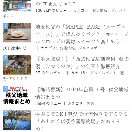
の”すまんじゅう”
130.7k件のビュー
|
カテゴリ:
お店情報
,
グルメス
ポット
埼玉秩父の「MAPLE BASE（メープル
ベース）」でほんわりパンケーキ×メープ
ルシロップの素敵スイーツを楽しもう！
101.2k件のビュー
|
カテゴリ:
お店情報
,
グルメスポット
【潜入取材！】「西武秩父駅前温泉 祭の
湯（まつりのゆ）」の全容を徹底紹介！
97.1k件のビュー
|
カテゴリ:
グルメスポット
,
観
光/アウトドア
【随時更新】2019年台風19号 秩父地域
情報まとめ
95k件のビュー
|
カテゴリ:
災害
手ぶらでOK！秩父で渓流釣りをするなら
「あしがくぼ渓谷国際釣場」がおすす
め！