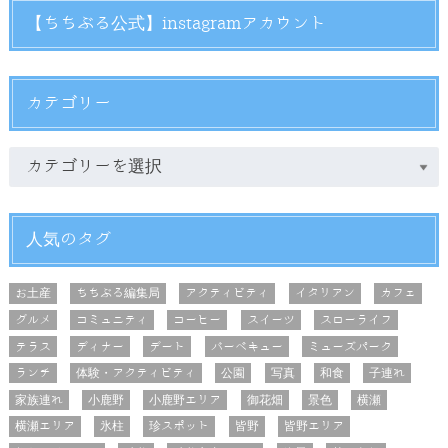
【ちちぶる公式】instagramアカウント
カテゴリー
人気のタグ
お土産
ちちぶる編集局
アクティビティ
イタリアン
カフェ
グルメ
コミュニティ
コーヒー
スイーツ
スローライフ
テラス
ディナー
デート
バーベキュー
ミューズパーク
ランチ
体験・アクティビティ
公園
写真
和食
子連れ
家族連れ
小鹿野
小鹿野エリア
御花畑
景色
横瀬
横瀬エリア
氷柱
珍スポット
皆野
皆野エリア