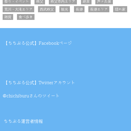
祭り・イベント
秩父
秩父市内エリア
絶景
芦ヶ久保
荒川・大滝エリア
西武秩父
観光
長瀞
長瀞エリア
隠れ家
雑貨
食べ歩き
【ちちぶる公式】Facebookページ
【ちちぶる公式】Twitterアカウント
@chichiburuさんのツイート
ちちぶる運営者情報