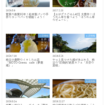
2016.8.9
2017.1.23
驚異の創業91年！松本製パンの手
【おがゲスごはん#2】大豊作！ほ
作りコッペパンを堪能しよう！
うれん草を食べよう「ほうれん草
のピューレ」
お店情報
お店情報
2016.7.20
2016.8.15
秩父小鹿野のイカしたお店
やっと見つけた感があふれる、秩
「MOTO-Green cafe（夢鹿
父の“圧倒的"絶景カフェ「天空の
蔵）」
楽校」
イベント
お店情報
2016.5.24
2016.12.27