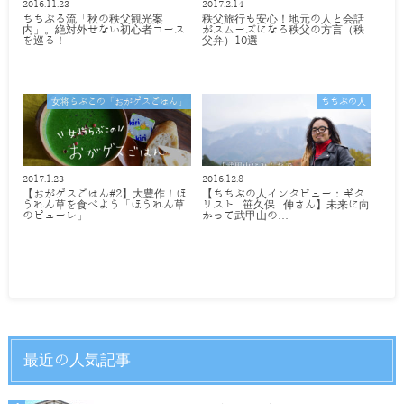
2016.11.23
2017.2.14
ちちぶる流「秋の秩父観光案
秩父旅行も安心！地元の人と会話
内」。絶対外せない初心者コース
がスムーズになる秩父の方言（秩
を巡る！
父弁）10選
女将らぶこの「おがゲスごはん」
ちちぶの人
2017.1.23
2016.12.8
【おがゲスごはん#2】大豊作！ほ
【ちちぶの人インタビュー：ギタ
うれん草を食べよう「ほうれん草
リスト 笹久保 伸さん】未来に向
のピューレ」
かって武甲山の…
最近の人気記事