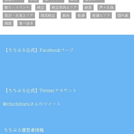
祭り・イベント
秩父
秩父市内エリア
絶景
芦ヶ久保
荒川・大滝エリア
西武秩父
観光
長瀞
長瀞エリア
隠れ家
雑貨
食べ歩き
【ちちぶる公式】Facebookページ
【ちちぶる公式】Twitterアカウント
@chichiburuさんのツイート
ちちぶる運営者情報