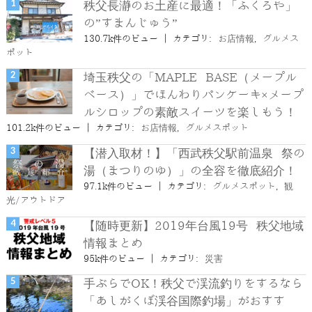
秩父長瀞のお土産に最適！「ふくろや」
の”すまんじゅう”
130.7k件のビュー
|
カテゴリ:
お店情報
,
グルメス
ポット
埼玉秩父の「MAPLE BASE（メープル
ベース）」でほんわりパンケーキ×メープ
ルシロップの素敵スイーツを楽しもう！
101.2k件のビュー
|
カテゴリ:
お店情報
,
グルメスポット
【潜入取材！】「西武秩父駅前温泉 祭の
湯（まつりのゆ）」の全容を徹底紹介！
97.1k件のビュー
|
カテゴリ:
グルメスポット
,
観
光/アウトドア
【随時更新】2019年台風19号 秩父地域
情報まとめ
95k件のビュー
|
カテゴリ:
災害
手ぶらでOK！秩父で渓流釣りをするなら
「あしがくぼ渓谷国際釣場」がおすす