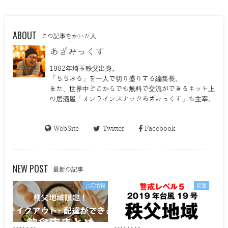
ABOUT
この記事をかいた人
あざみっくす
1982年埼玉秩父出身。
「ちちぶる」を一人で切り盛りする編集長。
また、世界中どこからでも無料で交流ができるネット上
の居酒屋「オンラインスナックあざみっくす」も主宰。
WebSite
Twitter
Facebook
NEW POST
最新の記事
お店情報
災害