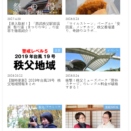
2017.4.20
2016.5.13
【潜入取材！】「西武秩父駅前温
「マイルストーン」ベーグル×「安
泉 祭の湯（まつりのゆ）」の全
田屋」メンチカツ。秩父番場通
容を徹底紹介！
り、奇跡のコラボ…
災害
イベント
2019.10.12
2016.5.24
【随時更新】2019年台風19号 秩
衝撃！秩父ミューズパーク「野外
父地域情報まとめ
ステージ」のレンタル料金が破格
すぎる！
観光/アウトドア
連載&特集