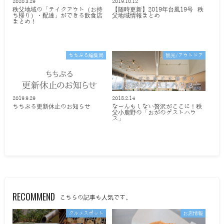
2020.3.29
2019.10.12
秩父地域の「テイクアウト（お持
【随時更新】2019年台風19号 秩
ち帰り）・配達」ができる飲食店
父地域情報まとめ
まとめ！
ちちぶる編集局
観光/アウトドア
2019.9.29
2018.2.14
ちちぶる更新休止のお知らせ
なーんもしない贅沢がここに！秩
父小鹿野の「おがのゲストハウ
ス」
RECOMMEND
こちらの記事も人気です。
グルメスポット
お店情報