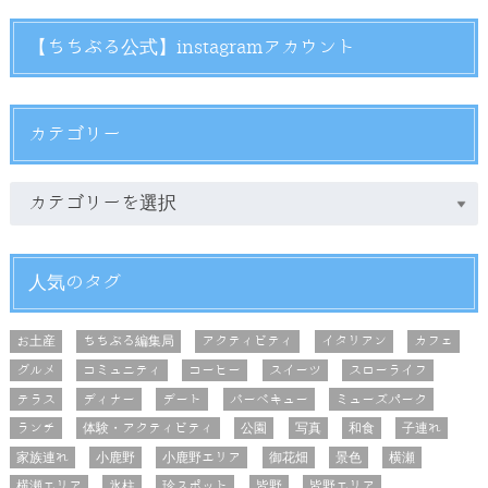
【ちちぶる公式】instagramアカウント
カテゴリー
人気のタグ
お土産
ちちぶる編集局
アクティビティ
イタリアン
カフェ
グルメ
コミュニティ
コーヒー
スイーツ
スローライフ
テラス
ディナー
デート
バーベキュー
ミューズパーク
ランチ
体験・アクティビティ
公園
写真
和食
子連れ
家族連れ
小鹿野
小鹿野エリア
御花畑
景色
横瀬
横瀬エリア
氷柱
珍スポット
皆野
皆野エリア