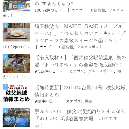
の”すまんじゅう”
130.7k件のビュー
|
カテゴリ:
お店情報
,
グルメス
ポット
埼玉秩父の「MAPLE BASE（メープル
ベース）」でほんわりパンケーキ×メープ
ルシロップの素敵スイーツを楽しもう！
101.2k件のビュー
|
カテゴリ:
お店情報
,
グルメスポット
【潜入取材！】「西武秩父駅前温泉 祭の
湯（まつりのゆ）」の全容を徹底紹介！
97.1k件のビュー
|
カテゴリ:
グルメスポット
,
観
光/アウトドア
【随時更新】2019年台風19号 秩父地域
情報まとめ
95k件のビュー
|
カテゴリ:
災害
手ぶらでOK！秩父で渓流釣りをするなら
「あしがくぼ渓谷国際釣場」がおすす
め！