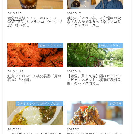
2016.5.15
2016.5.17
秩父の素敵カフェ、WAPLUS
秩父の「こみに亭」は穴場中の穴
COFFEE（ワプラスコーヒー）で
場！みんなで集まれる楽しいコミ
思い思いの…
ュニティスペース…
観光/アウトドア
観光/アウトドア
2016.11.16
2016.5.19
紅葉がまばゆい！秩父長瀞「月の
【秩父、芦ヶ久保】隠れたアクテ
石もみじ公園」
ィビティスポット「横瀬町農村公
園」のロング滑り…
女将らぶこの「おがゲスごはん」
お店情報
2017.2.24
2017.5.2