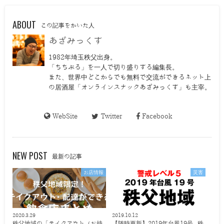
ABOUT
この記事をかいた人
あざみっくす
1982年埼玉秩父出身。
「ちちぶる」を一人で切り盛りする編集長。
また、世界中どこからでも無料で交流ができるネット上
の居酒屋「オンラインスナックあざみっくす」も主宰。
WebSite
Twitter
Facebook
NEW POST
最新の記事
お店情報
災害
2020.3.29
2019.10.12
秩父地域の「テイクアウト（お持
【随時更新】2019年台風19号 秩