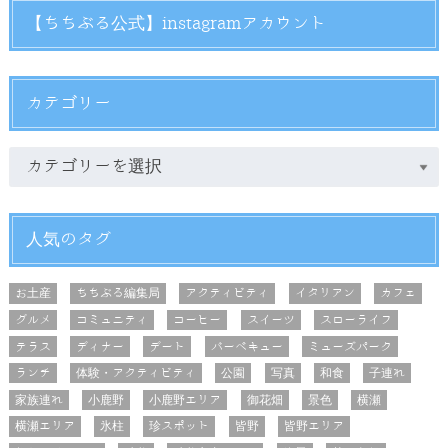
【ちちぶる公式】instagramアカウント
カテゴリー
人気のタグ
お土産
ちちぶる編集局
アクティビティ
イタリアン
カフェ
グルメ
コミュニティ
コーヒー
スイーツ
スローライフ
テラス
ディナー
デート
バーベキュー
ミューズパーク
ランチ
体験・アクティビティ
公園
写真
和食
子連れ
家族連れ
小鹿野
小鹿野エリア
御花畑
景色
横瀬
横瀬エリア
氷柱
珍スポット
皆野
皆野エリア