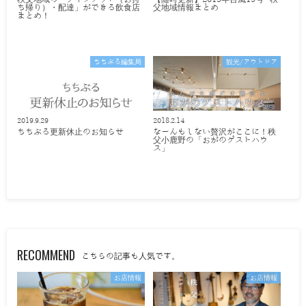
ち帰り）・配達」ができる飲食店
父地域情報まとめ
まとめ！
ちちぶる編集局
観光/アウトドア
2019.9.29
2018.2.14
ちちぶる更新休止のお知らせ
なーんもしない贅沢がここに！秩
父小鹿野の「おがのゲストハウ
ス」
RECOMMEND
こちらの記事も人気です。
お店情報
お店情報