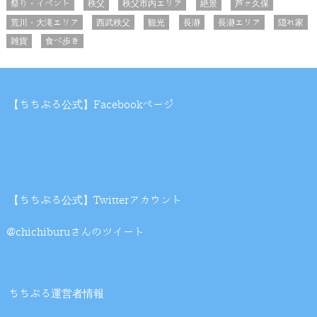
祭り・イベント
秩父
秩父市内エリア
絶景
芦ヶ久保
荒川・大滝エリア
西武秩父
観光
長瀞
長瀞エリア
隠れ家
雑貨
食べ歩き
【ちちぶる公式】Facebookページ
【ちちぶる公式】Twitterアカウント
@chichiburuさんのツイート
ちちぶる運営者情報