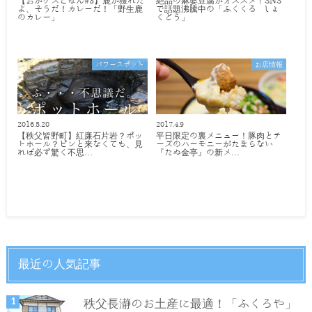
【おがゲスごはん#3】鹿が獲れた
絶品の麻婆豆腐がオススメ！SNS
よ、そうだ！カレーだ！「野生鹿
で話題沸騰中の「ふくくる しょ
のカレー」
くどう」
パワースポット
お店情報
2016.5.20
2017.4.9
【秩父皆野町】紅廉石片岩？ポッ
平日限定の裏メニュー！豚肉とチ
トホール？ピンと来なくても、見
ーズのハーモニーがたまらない
れば必ず驚く不思…
『たぬ金亭』の新メ…
最近の人気記事
秩父長瀞のお土産に最適！「ふくろや」