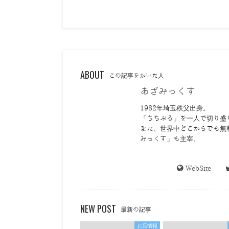
ABOUT
この記事をかいた人
あざみっくす
1982年埼玉秩父出身。
「ちちぶる」を一人で切り盛
また、世界中どこからでも無
みっくす」も主宰。
WebSite
NEW POST
最新の記事
お店情報