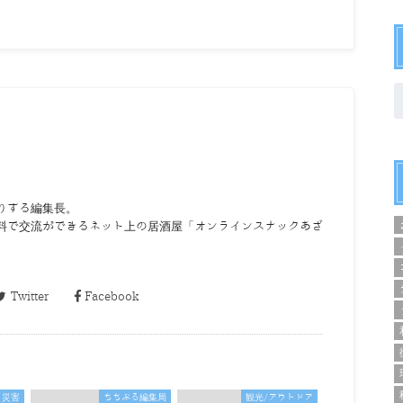
りする編集長。
料で交流ができるネット上の居酒屋「オンラインスナックあざ
Twitter
Facebook
災害
ちちぶる編集局
観光/アウトドア