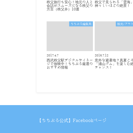
秩父旅行も安心！地元の人と
秩父で見られる「雲海
会話がスムーズになる秩父の
神々しいほどの絶景！
方言（秩父弁）10選
ちちぶる編集局
観光/アウ
2017.4.7
2016.7.12
西武秩父駅デジタルサイネー
意外な避暑地？真夏こ
ジで放映中！ちちぶる厳選の
「浦山ダム」を楽しむ
おすすめ情報
チャンス！
【ちちぶる公式】Facebookページ