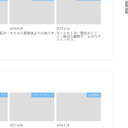
2019.9.29
2018.2.14
風19
ちちぶる更新休止のお知らせ
なーんもしない贅沢がここ
め
に！秩父小鹿野の「おがのゲ
ストハウス」
トドア
グルメスポット
お店情報
2017.4.20
2016.8.15