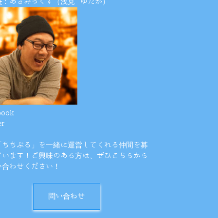
長
：あざみっくす（浅見 ゆたか）
book
er
「ちちぶる」を一緒に運営してくれる仲間を募
ています！ご興味のある方は、ぜひこちらから
い合わせください！
問い合わせ