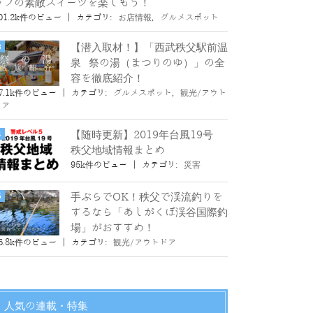
ップの素敵スイーツを楽しもう！
01.2k件のビュー
|
カテゴリ:
お店情報
,
グルメスポット
【潜入取材！】「西武秩父駅前温
泉 祭の湯（まつりのゆ）」の全
容を徹底紹介！
7.1k件のビュー
|
カテゴリ:
グルメスポット
,
観光/アウト
ドア
【随時更新】2019年台風19号
秩父地域情報まとめ
95k件のビュー
|
カテゴリ:
災害
手ぶらでOK！秩父で渓流釣りを
するなら「あしがくぼ渓谷国際釣
場」がおすすめ！
6.8k件のビュー
|
カテゴリ:
観光/アウトドア
人気の連載・特集