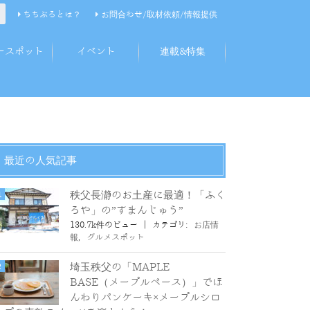
ちちぶるとは？
お問合わせ/取材依頼/情報提供
ースポット
イベント
連載&特集
最近の人気記事
秩父長瀞のお土産に最適！「ふく
ろや」の”すまんじゅう”
130.7k件のビュー
|
カテゴリ:
お店情
報
,
グルメスポット
埼玉秩父の「MAPLE
BASE（メープルベース）」でほ
んわりパンケーキ×メープルシロ