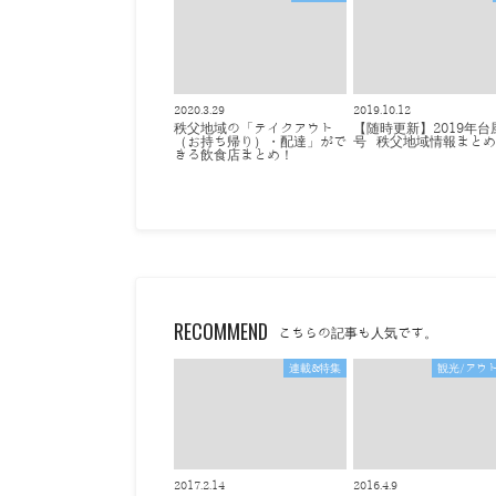
2020.3.29
2019.10.12
秩父地域の「テイクアウト
【随時更新】2019年台
（お持ち帰り）・配達」がで
号 秩父地域情報まと
きる飲食店まとめ！
RECOMMEND
こちらの記事も人気です。
連載&特集
観光/アウ
2017.2.14
2016.4.9