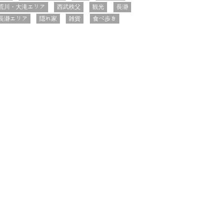
荒川・大滝エリア
西武秩父
観光
長瀞
長瀞エリア
隠れ家
雑貨
食べ歩き