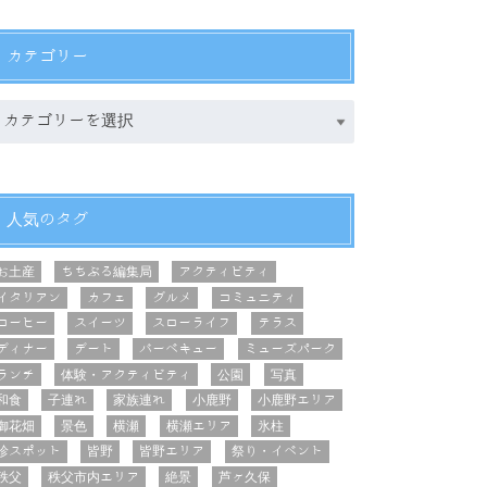
カテゴリー
人気のタグ
お土産
ちちぶる編集局
アクティビティ
イタリアン
カフェ
グルメ
コミュニティ
コーヒー
スイーツ
スローライフ
テラス
ディナー
デート
バーベキュー
ミューズパーク
ランチ
体験・アクティビティ
公園
写真
和食
子連れ
家族連れ
小鹿野
小鹿野エリア
御花畑
景色
横瀬
横瀬エリア
氷柱
珍スポット
皆野
皆野エリア
祭り・イベント
秩父
秩父市内エリア
絶景
芦ヶ久保