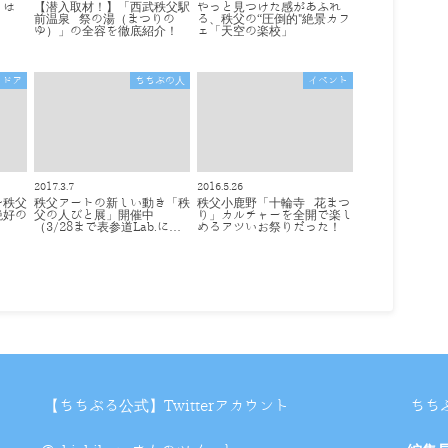
」は
【潜入取材！】「西武秩父駅
やっと見つけた感があふれ
前温泉 祭の湯（まつりの
る、秩父の“圧倒的"絶景カフ
ゆ）」の全容を徹底紹介！
ェ「天空の楽校」
トドア
ちちぶの人
イベント
2017.3.7
2016.5.26
そ秩父
秩父アートの新しい動き「秩
秩父小鹿野「十輪寺 花まつ
絶好の
父の人びと展」開催中
り」カルチャーを全開で楽し
（3/28まで表参道Lab.に…
めるアツいお祭りだった！
【ちちぶる公式】Twitterアカウント
ちち