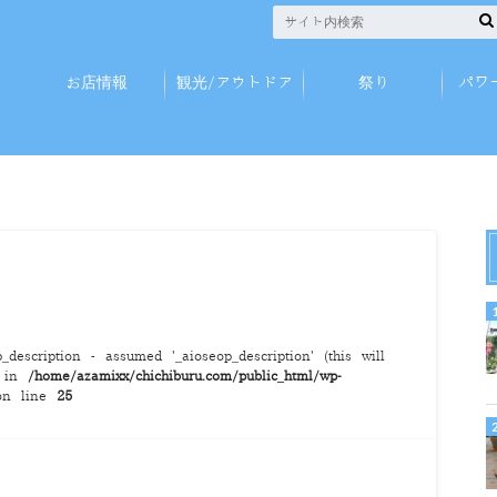
お店情報
観光/アウトドア
祭り
パワ
description - assumed '_aioseop_description' (this will
) in
/home/azamixx/chichiburu.com/public_html/wp-
n line
25