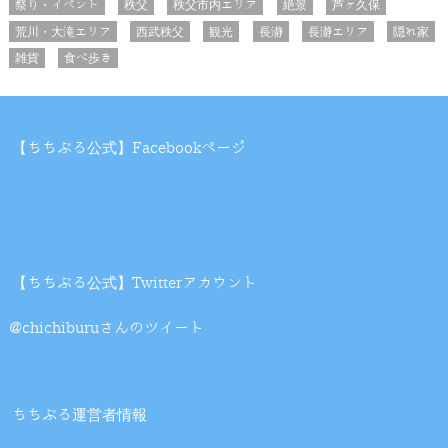
祭り・イベント
秩父
秩父市内エリア
絶景
芦ヶ久保
荒川・大滝エリア
西武秩父
観光
長瀞
長瀞エリア
隠れ家
雑貨
食べ歩き
【ちちぶる公式】Facebookページ
【ちちぶる公式】Twitterアカウント
@chichiburuさんのツイート
ちちぶる運営者情報