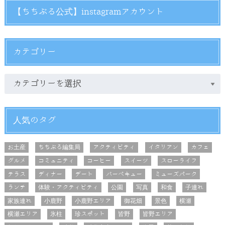
【ちちぶる公式】instagramアカウント
カテゴリー
人気のタグ
お土産
ちちぶる編集局
アクティビティ
イタリアン
カフェ
グルメ
コミュニティ
コーヒー
スイーツ
スローライフ
テラス
ディナー
デート
バーベキュー
ミューズパーク
ランチ
体験・アクティビティ
公園
写真
和食
子連れ
家族連れ
小鹿野
小鹿野エリア
御花畑
景色
横瀬
横瀬エリア
氷柱
珍スポット
皆野
皆野エリア