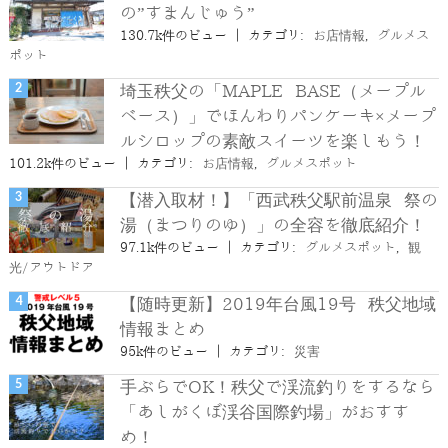
の”すまんじゅう”
130.7k件のビュー
|
カテゴリ:
お店情報
,
グルメス
ポット
埼玉秩父の「MAPLE BASE（メープル
ベース）」でほんわりパンケーキ×メープ
ルシロップの素敵スイーツを楽しもう！
101.2k件のビュー
|
カテゴリ:
お店情報
,
グルメスポット
【潜入取材！】「西武秩父駅前温泉 祭の
湯（まつりのゆ）」の全容を徹底紹介！
97.1k件のビュー
|
カテゴリ:
グルメスポット
,
観
光/アウトドア
【随時更新】2019年台風19号 秩父地域
情報まとめ
95k件のビュー
|
カテゴリ:
災害
手ぶらでOK！秩父で渓流釣りをするなら
「あしがくぼ渓谷国際釣場」がおすす
め！