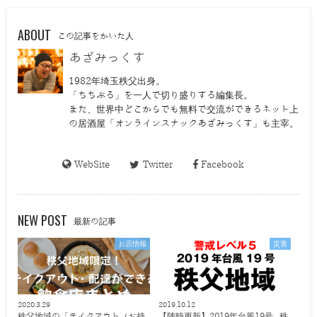
ABOUT
この記事をかいた人
あざみっくす
1982年埼玉秩父出身。
「ちちぶる」を一人で切り盛りする編集長。
また、世界中どこからでも無料で交流ができるネット上
の居酒屋「オンラインスナックあざみっくす」も主宰。
WebSite
Twitter
Facebook
NEW POST
最新の記事
お店情報
災害
2020.3.29
2019.10.12
秩父地域の「テイクアウト（お持
【随時更新】2019年台風19号 秩