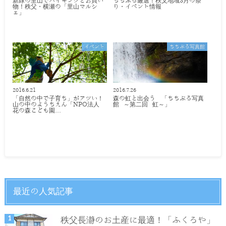
新緑の里山でハイキングとお買い
ちちぶる厳選！秩父地域3月の祭
物！秩父・横瀬の「里山マルシ
り・イベント情報
ェ」
イベント
ちちぶる写真館
2016.6.21
2016.7.26
「自然の中で子育ち」がアツい！
森の虹と出会う 「ちちぶる写真
山の中のようちえん「NPO法人
館 ～第二回 虹～」
花の森こども園…
最近の人気記事
秩父長瀞のお土産に最適！「ふくろや」