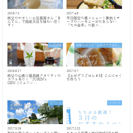
2016.7.2
2017.4.9
秩父のやさしいお豆腐屋さん「ま
平日限定の裏メニュー！豚肉とチ
んてん」で国産大豆を味わい尽く
ーズのハーモニーがたまらない
す！
『たぬ金亭』の新メ…
お店情報
女将らぶこの「おがゲスごはん」
2016.6.17
2017.5.7
秩父の山奥に最高峰クオリティの
【おがゲスごはん＃5】こんにゃく
カフェあり！「JURIN's
を作ろう
GEO（ジュリン…
イベント
イベント
2017.5.29
2017.2.22