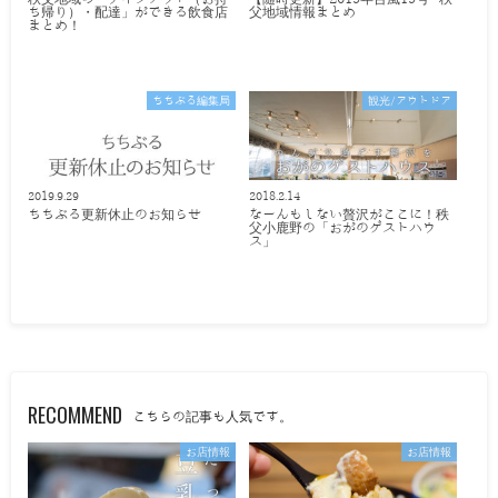
ち帰り）・配達」ができる飲食店
父地域情報まとめ
まとめ！
ちちぶる編集局
観光/アウトドア
2019.9.29
2018.2.14
ちちぶる更新休止のお知らせ
なーんもしない贅沢がここに！秩
父小鹿野の「おがのゲストハウ
ス」
RECOMMEND
こちらの記事も人気です。
お店情報
お店情報