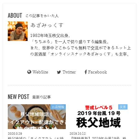
ABOUT
この記事をかいた人
あざみっくす
1982年埼玉秩父出身。
「ちちぶる」を一人で切り盛りする編集長。
また、世界中どこからでも無料で交流ができるネット上
の居酒屋「オンラインスナックあざみっくす」も主宰。
WebSite
Twitter
Facebook
NEW POST
最新の記事
お店情報
災害
2020.3.29
2019.10.12
秩父地域の「テイクアウト（お持
【随時更新】2019年台風19号 秩