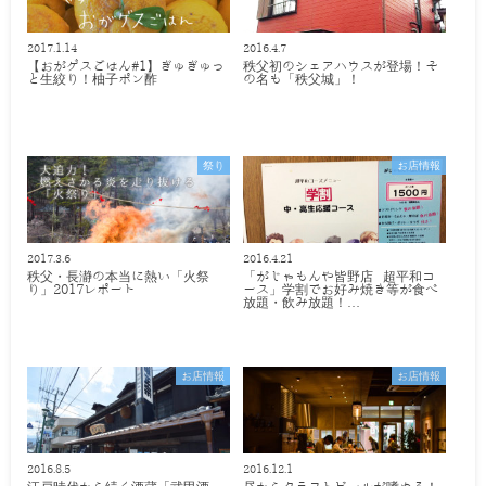
2017.1.14
2016.4.7
【おがゲスごはん#1】ぎゅぎゅっ
秩父初のシェアハウスが登場！そ
と生絞り！柚子ポン酢
の名も「秩父城」！
祭り
お店情報
2017.3.6
2016.4.21
秩父・長瀞の本当に熱い「火祭
「がじゃもんや皆野店 超平和コ
り」2017レポート
ース」学割でお好み焼き等が食べ
放題・飲み放題！…
お店情報
お店情報
2016.8.5
2016.12.1