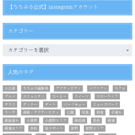
【ちちぶる公式】instagramアカウント
カテゴリー
人気のタグ
お土産
ちちぶる編集局
アクティビティ
イタリアン
カフェ
グルメ
コミュニティ
コーヒー
スイーツ
スローライフ
テラス
ディナー
デート
バーベキュー
ミューズパーク
ランチ
体験・アクティビティ
公園
写真
和食
子連れ
家族連れ
小鹿野
小鹿野エリア
御花畑
景色
横瀬
横瀬エリア
氷柱
珍スポット
皆野
皆野エリア