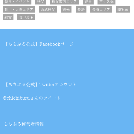
祭り・イベント
秩父
秩父市内エリア
絶景
芦ヶ久保
荒川・大滝エリア
西武秩父
観光
長瀞
長瀞エリア
隠れ家
雑貨
食べ歩き
【ちちぶる公式】Facebookページ
【ちちぶる公式】Twitterアカウント
@chichiburuさんのツイート
ちちぶる運営者情報