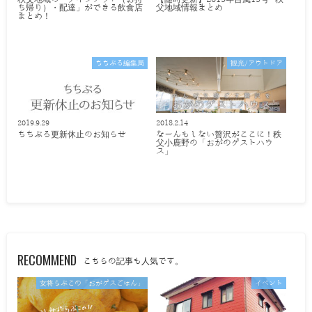
ち帰り）・配達」ができる飲食店
父地域情報まとめ
まとめ！
ちちぶる編集局
観光/アウトドア
2019.9.29
2018.2.14
ちちぶる更新休止のお知らせ
なーんもしない贅沢がここに！秩
父小鹿野の「おがのゲストハウ
ス」
RECOMMEND
こちらの記事も人気です。
女将らぶこの「おがゲスごはん」
イベント