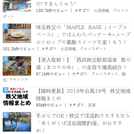
の”すまんじゅう”
130.7k件のビュー
|
カテゴリ:
お店情報
,
グルメス
ポット
埼玉秩父の「MAPLE BASE（メープル
ベース）」でほんわりパンケーキ×メープ
ルシロップの素敵スイーツを楽しもう！
101.2k件のビュー
|
カテゴリ:
お店情報
,
グルメスポット
【潜入取材！】「西武秩父駅前温泉 祭の
湯（まつりのゆ）」の全容を徹底紹介！
97.1k件のビュー
|
カテゴリ:
グルメスポット
,
観
光/アウトドア
【随時更新】2019年台風19号 秩父地域
情報まとめ
95k件のビュー
|
カテゴリ:
災害
手ぶらでOK！秩父で渓流釣りをするなら
「あしがくぼ渓谷国際釣場」がおすす
め！