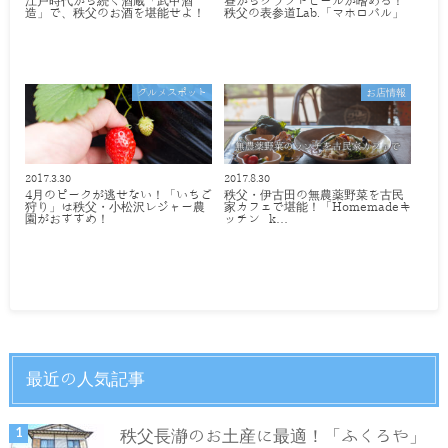
江戸時代から続く酒蔵「武甲酒
昼からクラフトビールが嗜める！
造」で、秩父のお酒を堪能せよ！
秩父の表参道Lab.「マホロバル」
グルメスポット
お店情報
2017.3.30
2017.8.30
4月のピークが逃せない！「いちご
秩父・伊古田の無農薬野菜を古民
狩り」は秩父・小松沢レジャー農
家カフェで堪能！「Homemadeキ
園がおすすめ！
ッチン k…
最近の人気記事
秩父長瀞のお土産に最適！「ふくろや」