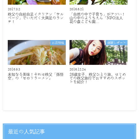
2017.3.2
2016.6.21
秩父の自給自足イタリアン「サル
「自然の中で子育ち」がアツい！
ベージ」でいただく大満足のラン
山の中のようちえん「NPO法人
チ！
花の森こども園…
お店情報
体験レポート
2016.9.3
2016.12.24
未知なる美味！それは秩父「孫悟
26歳女子、秩父ひとり旅。はじめ
空」の『セロリラーメン』
ての秩父旅行でおすすめのスポッ
トを紹介！
最近の人気記事