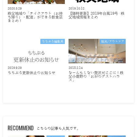
2020.3.29
2019.10.12
秩父地域の「テイクアウト（お持
【随時更新】2019年台風19号 秩
ち帰り）・配達」ができる飲食店
父地域情報まとめ
まとめ！
ちちぶる編集局
観光/アウトドア
2019.9.29
2018.2.14
ちちぶる更新休止のお知らせ
なーんもしない贅沢がここに！秩
父小鹿野の「おがのゲストハウ
ス」
RECOMMEND
こちらの記事も人気です。