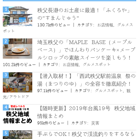
秩父長瀞のお土産に最適！「ふくろや」
の”すまんじゅう”
130.7k件のビュー
|
カテゴリ:
お店情報
,
グルメス
ポット
埼玉秩父の「MAPLE BASE（メープル
ベース）」でほんわりパンケーキ×メープ
ルシロップの素敵スイーツを楽しもう！
101.2k件のビュー
|
カテゴリ:
お店情報
,
グルメスポット
【潜入取材！】「西武秩父駅前温泉 祭の
湯（まつりのゆ）」の全容を徹底紹介！
97.1k件のビュー
|
カテゴリ:
グルメスポット
,
観
光/アウトドア
【随時更新】2019年台風19号 秩父地域
情報まとめ
95k件のビュー
|
カテゴリ:
災害
手ぶらでOK！秩父で渓流釣りをするなら