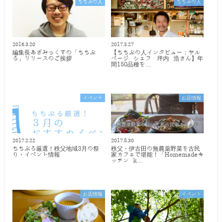
ちちぶの人
ちちぶの人
2016.3.20
2017.3.27
編集長あざみっくすの「ちちぶ
【ちちぶの人インタビュー：サル
る」リリースのご挨拶
ベージ シェフ 坪内 浩さん】年
間150品種を…
イベント
お店情報
2017.2.22
2017.8.30
ちちぶる厳選！秩父地域3月の祭
秩父・伊古田の無農薬野菜を古民
り・イベント情報
家カフェで堪能！「Homemadeキ
ッチン k…
お店情報
イベント