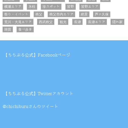
横瀬エリア
氷柱
珍スポット
皆野
皆野エリア
祭り・イベント
秩父
秩父市内エリア
絶景
芦ヶ久保
荒川・大滝エリア
西武秩父
観光
長瀞
長瀞エリア
隠れ家
雑貨
食べ歩き
【ちちぶる公式】Facebookページ
【ちちぶる公式】Twitterアカウント
@chichiburuさんのツイート