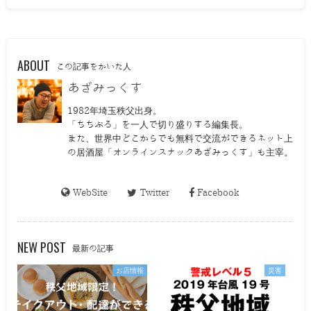
ABOUT
この記事をかいた人
あざみっくす
1982年埼玉秩父出身。
「ちちぶる」を一人で切り盛りする編集長。
また、世界中どこからでも無料で交流ができるネット上
の居酒屋「オンラインスナックあざみっくす」も主宰。
WebSite
Twitter
Facebook
NEW POST
最新の記事
お店情報
災害