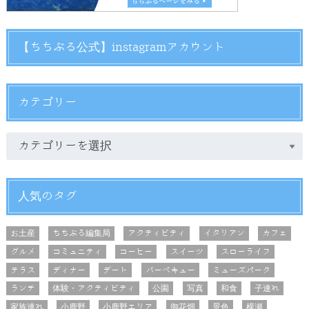
【ちちぶる公式】instagramアカウント
カテゴリー
人気のタグ
お土産
ちちぶる編集局
アクティビティ
イタリアン
カフェ
グルメ
コミュニティ
コーヒー
スイーツ
スローライフ
テラス
ディナー
デート
バーベキュー
ミューズパーク
ランチ
体験・アクティビティ
公園
写真
和食
子連れ
家族連れ
小鹿野
小鹿野エリア
御花畑
景色
横瀬