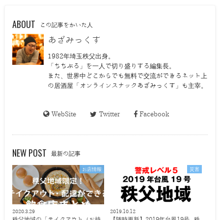
ABOUT
この記事をかいた人
あざみっくす
1982年埼玉秩父出身。
「ちちぶる」を一人で切り盛りする編集長。
また、世界中どこからでも無料で交流ができるネット上
の居酒屋「オンラインスナックあざみっくす」も主宰。
WebSite
Twitter
Facebook
NEW POST
最新の記事
お店情報
災害
2020.3.29
2019.10.12
秩父地域の「テイクアウト（お持
【随時更新】2019年台風19号 秩