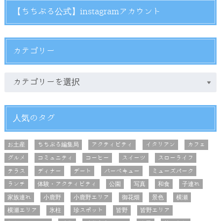
【ちちぶる公式】instagramアカウント
カテゴリー
人気のタグ
お土産
ちちぶる編集局
アクティビティ
イタリアン
カフェ
グルメ
コミュニティ
コーヒー
スイーツ
スローライフ
テラス
ディナー
デート
バーベキュー
ミューズパーク
ランチ
体験・アクティビティ
公園
写真
和食
子連れ
家族連れ
小鹿野
小鹿野エリア
御花畑
景色
横瀬
横瀬エリア
氷柱
珍スポット
皆野
皆野エリア