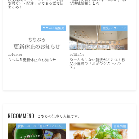
ち帰り）・配達」ができる飲食店
父地域情報まとめ
まとめ！
ちちぶる編集局
観光/アウトドア
2019.9.29
2018.2.14
ちちぶる更新休止のお知らせ
なーんもしない贅沢がここに！秩
父小鹿野の「おがのゲストハウ
ス」
RECOMMEND
こちらの記事も人気です。
女将らぶこの「おがゲスごはん」
お店情報