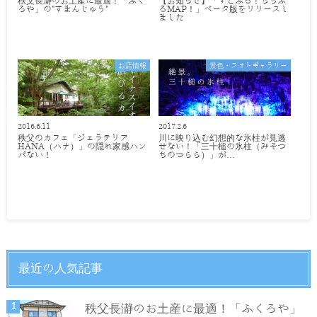
秩父長瀞のお土産に最適！「ふく
【お知らせ】「すこぶる！ちちぶ
ろや」の"すまんじゅう"
るMAP！」ベータ版をリリースし
ました
お店情報
景色・フォトギャラリー
2016.6.11
2017.2.6
秩父のカフェ「ジェラテリア
川に映り込む幻想的な氷柱が見逃
HANA（ハナ）」の隠れ家感ハン
せない！「三十槌の氷柱（みそつ
パない！
ちのつらら）」が…
最近の人気記事
秩父長瀞のお土産に最適！「ふくろや」