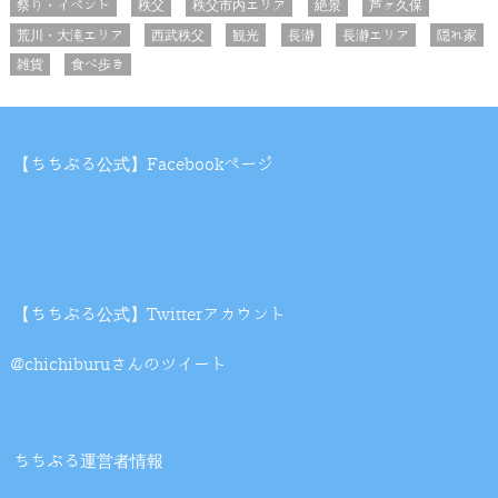
祭り・イベント
秩父
秩父市内エリア
絶景
芦ヶ久保
荒川・大滝エリア
西武秩父
観光
長瀞
長瀞エリア
隠れ家
雑貨
食べ歩き
【ちちぶる公式】Facebookページ
【ちちぶる公式】Twitterアカウント
@chichiburuさんのツイート
ちちぶる運営者情報