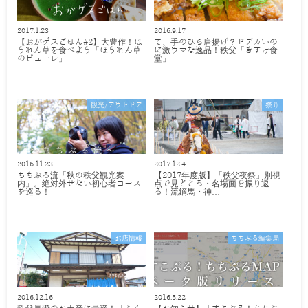
2017.1.23
2016.9.17
【おがゲスごはん#2】大豊作！ほ
て、手のひら唐揚げ？ドデカいの
うれん草を食べよう「ほうれん草
に激ウマな逸品！秩父「きすけ食
のピューレ」
堂」
観光/アウトドア
祭り
2016.11.23
2017.12.4
ちちぶる流「秋の秩父観光案
【2017年度版】「秩父夜祭」別視
内」。絶対外せない初心者コース
点で見どころ・名場面を振り返
を巡る！
る！流鏑馬・神…
お店情報
ちちぶる編集局
2016.12.16
2016.5.22