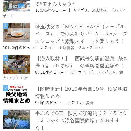
の”すまんじゅう”
130.7k件のビュー
|
カテゴリ:
お店情報
,
グルメス
ポット
埼玉秩父の「MAPLE BASE（メープル
ベース）」でほんわりパンケーキ×メープ
ルシロップの素敵スイーツを楽しもう！
101.2k件のビュー
|
カテゴリ:
お店情報
,
グルメスポット
【潜入取材！】「西武秩父駅前温泉 祭の
湯（まつりのゆ）」の全容を徹底紹介！
97.1k件のビュー
|
カテゴリ:
グルメスポット
,
観
光/アウトドア
【随時更新】2019年台風19号 秩父地域
情報まとめ
95k件のビュー
|
カテゴリ:
災害
手ぶらでOK！秩父で渓流釣りをするなら
「あしがくぼ渓谷国際釣場」がおすす
め！