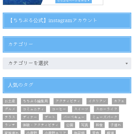
【ちちぶる公式】instagramアカウント
カテゴリー
人気のタグ
お土産
ちちぶる編集局
アクティビティ
イタリアン
カフェ
グルメ
コミュニティ
コーヒー
スイーツ
スローライフ
テラス
ディナー
デート
バーベキュー
ミューズパーク
ランチ
体験・アクティビティ
公園
写真
和食
子連れ
家族連れ
小鹿野
小鹿野エリア
御花畑
景色
横瀬