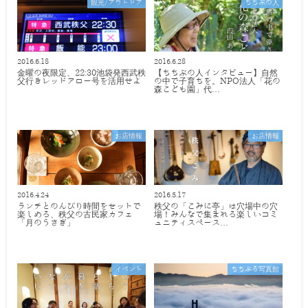
観光/アウトドア
ちちぶの人
2016.6.18
2016.6.28
金曜の夜限定、22:30池袋発西武秩
【ちちぶの人インタビュー】自然
父行きレッドアロー号を活用せよ
の中で子育ちを。NPO法人「花の
森こども園」代…
お店情報
お店情報
2016.4.24
2016.5.17
ランチとのんびり時間をセットで
秩父の「こみに亭」は穴場中の穴
楽しめる、秩父の古民家カフェ
場！みんなで集まれる楽しいコミ
「月のうさぎ」
ュニティスペース…
イベント
ちちぶる写真館