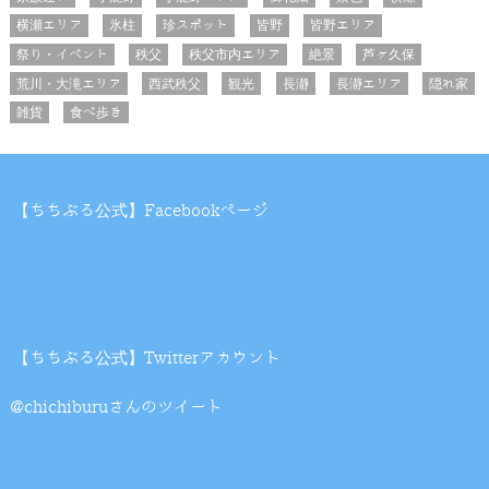
横瀬エリア
氷柱
珍スポット
皆野
皆野エリア
祭り・イベント
秩父
秩父市内エリア
絶景
芦ヶ久保
荒川・大滝エリア
西武秩父
観光
長瀞
長瀞エリア
隠れ家
雑貨
食べ歩き
【ちちぶる公式】Facebookページ
【ちちぶる公式】Twitterアカウント
@chichiburuさんのツイート