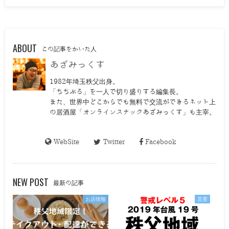
ABOUT
この記事をかいた人
あざみっくす
1982年埼玉秩父出身。
「ちちぶる」を一人で切り盛りする編集長。
また、世界中どこからでも無料で交流ができるネット上
の居酒屋「オンラインスナックあざみっくす」も主宰。
WebSite
Twitter
Facebook
NEW POST
最新の記事
お店情報
災害