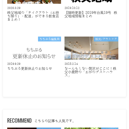
2020.3.29
2019.10.12
秩父地域の「テイクアウト（お持
【随時更新】2019年台風19号 秩
ち帰り）・配達」ができる飲食店
父地域情報まとめ
まとめ！
ちちぶる編集局
観光/アウトドア
2019.9.29
2018.2.14
ちちぶる更新休止のお知らせ
なーんもしない贅沢がここに！秩
父小鹿野の「おがのゲストハウ
ス」
RECOMMEND
こちらの記事も人気です。