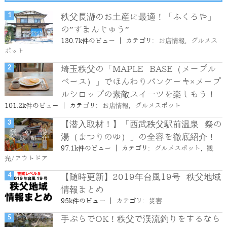
秩父長瀞のお土産に最適！「ふくろや」
の”すまんじゅう”
130.7k件のビュー
|
カテゴリ:
お店情報
,
グルメス
ポット
埼玉秩父の「MAPLE BASE（メープル
ベース）」でほんわりパンケーキ×メープ
ルシロップの素敵スイーツを楽しもう！
101.2k件のビュー
|
カテゴリ:
お店情報
,
グルメスポット
【潜入取材！】「西武秩父駅前温泉 祭の
湯（まつりのゆ）」の全容を徹底紹介！
97.1k件のビュー
|
カテゴリ:
グルメスポット
,
観
光/アウトドア
【随時更新】2019年台風19号 秩父地域
情報まとめ
95k件のビュー
|
カテゴリ:
災害
手ぶらでOK！秩父で渓流釣りをするなら