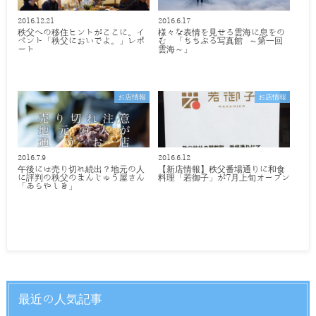
2016.12.21
2016.6.17
秩父への移住ヒントがここに。イ
様々な表情を見せる雲海に息をの
ベント「秩父においでよ。」レポ
む 「ちちぶる写真館 ～第一回
ート
雲海～」
お店情報
お店情報
2016.7.9
2016.6.12
午後には売り切れ続出？地元の人
【新店情報】秩父番場通りに和食
に評判の秩父のまんじゅう屋さん
料理「若御子」が7月上旬オープン
「あらやしき」
最近の人気記事