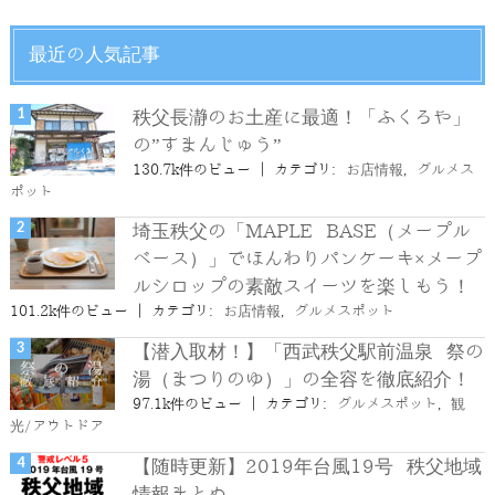
最近の人気記事
秩父長瀞のお土産に最適！「ふくろや」
の”すまんじゅう”
130.7k件のビュー
|
カテゴリ:
お店情報
,
グルメス
ポット
埼玉秩父の「MAPLE BASE（メープル
ベース）」でほんわりパンケーキ×メープ
ルシロップの素敵スイーツを楽しもう！
101.2k件のビュー
|
カテゴリ:
お店情報
,
グルメスポット
【潜入取材！】「西武秩父駅前温泉 祭の
湯（まつりのゆ）」の全容を徹底紹介！
97.1k件のビュー
|
カテゴリ:
グルメスポット
,
観
光/アウトドア
【随時更新】2019年台風19号 秩父地域
情報まとめ