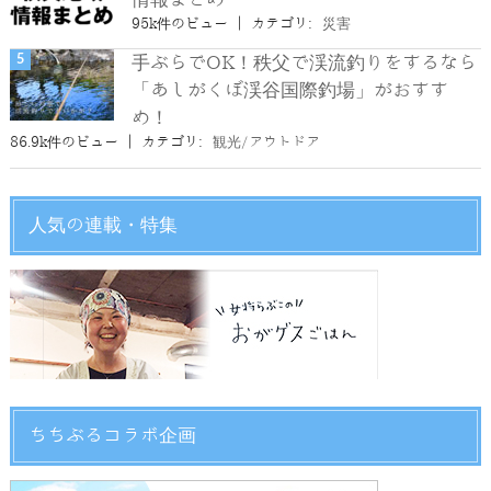
95k件のビュー
|
カテゴリ:
災害
手ぶらでOK！秩父で渓流釣りをするなら
「あしがくぼ渓谷国際釣場」がおすす
め！
86.9k件のビュー
|
カテゴリ:
観光/アウトドア
人気の連載・特集
ちちぶるコラボ企画