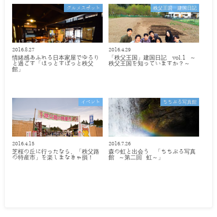
グルメスポット
秩父王国 建国日記
2016.8.27
2016.4.29
情緒感あふれる日本家屋でゆるり
「秩父王国」建国日記 vol.1 ～
と過ごす「ほっとすぽっと秩父
秩父王国を知っていますか？～
館」
イベント
ちちぶる写真館
2016.4.15
2016.7.26
芝桜の丘に行ったなら、「秩父路
森の虹と出会う 「ちちぶる写真
の特産市」を楽しまなきゃ損！
館 ～第二回 虹～」