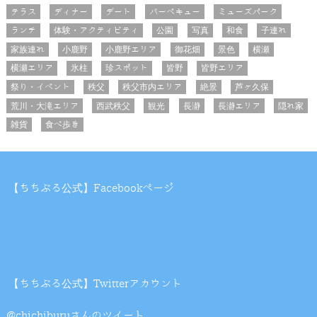
テラス
ディナー
デート
バーベキュー
ミューズパーク
ランチ
体験・アクティビティ
公園
写真
和食
子連れ
家族連れ
小鹿野
小鹿野エリア
御花畑
景色
横瀬
横瀬エリア
氷柱
珍スポット
皆野
皆野エリア
祭り・イベント
秩父
秩父市内エリア
絶景
芦ヶ久保
荒川・大滝エリア
西武秩父
観光
長瀞
長瀞エリア
隠れ家
雑貨
食べ歩き
【ちちぶる公式】Facebookページ
【ちちぶる公式】Twitterアカウント
@chichiburuさんのツイート