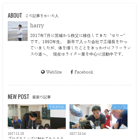
ABOUT
この記事をかいた人
harry
2017年7月に茨城から秩父に移住してきた "はりー"
です。1992年生。 新卒で入った会社で工場長をやっ
ていましたが、体を壊したことをきっかけにフリーラン
スの道へ。 現在はライター業を中心に活動中です。
WebSite
Facebook
NEW POST
最新の記事
ちちぶの人
イベント
2017.11.18
2017.10.24
プログラミングに触れてもらえる