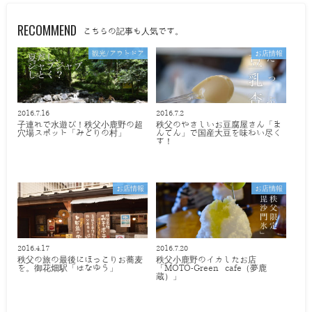
RECOMMEND
こちらの記事も人気です。
観光/アウトドア
お店情報
2016.7.16
2016.7.2
子連れで水遊び！秩父小鹿野の超
秩父のやさしいお豆腐屋さん「ま
穴場スポット「みどりの村」
んてん」で国産大豆を味わい尽く
す！
お店情報
お店情報
2016.4.17
2016.7.20
秩父の旅の最後にほっこりお蕎麦
秩父小鹿野のイカしたお店
を。御花畑駅「はなゆう」
「MOTO-Green cafe（夢鹿
蔵）」