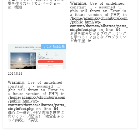
場を作りたい！でかドージョー
Warning
: Use of undefined
in 横瀬
constant … - assumed '…'
(this will throw an Error in
a future version of PHP) in
/home/azamixx/chichiburu.com
/public_html/wp-
content/themes/albatros/parts_
singlefoot.php
on line
54
お酒を飲みながらプログラミング
を学べる！？おとなプログラミン
グ寺子屋 in …
ちちぶる編集局
2017.8.25
Warning
: Use of undefined
constant … - assumed '…'
(this will throw an Error in
a future version of PHP) in
/home/azamixx/chichiburu.com
/public_html/wp-
content/themes/albatros/parts_
singlefoot.php
on line
54
都心に一番近い秩父雲海を世界に
向けてライブ配信！「秩父市ふる
さと納税」で実現…