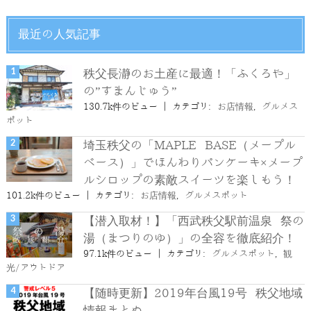
最近の人気記事
秩父長瀞のお土産に最適！「ふくろや」
の”すまんじゅう”
130.7k件のビュー
|
カテゴリ:
お店情報
,
グルメス
ポット
埼玉秩父の「MAPLE BASE（メープル
ベース）」でほんわりパンケーキ×メープ
ルシロップの素敵スイーツを楽しもう！
101.2k件のビュー
|
カテゴリ:
お店情報
,
グルメスポット
【潜入取材！】「西武秩父駅前温泉 祭の
湯（まつりのゆ）」の全容を徹底紹介！
97.1k件のビュー
|
カテゴリ:
グルメスポット
,
観
光/アウトドア
【随時更新】2019年台風19号 秩父地域
情報まとめ