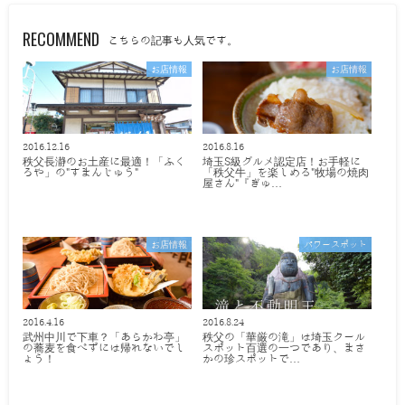
RECOMMEND
こちらの記事も人気です。
お店情報
お店情報
2016.12.16
2016.8.16
秩父長瀞のお土産に最適！「ふく
埼玉S級グルメ認定店！お手軽に
ろや」の"すまんじゅう"
「秩父牛」を楽しめる"牧場の焼肉
屋さん"『ぎゅ…
お店情報
パワースポット
2016.4.16
2016.8.24
武州中川で下車？「あらかわ亭」
秩父の「華厳の滝」は埼玉クール
の蕎麦を食べずには帰れないでし
スポット百選の一つであり、まさ
ょう！
かの珍スポットで…