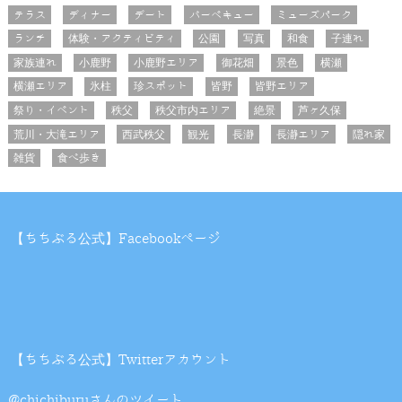
テラス
ディナー
デート
バーベキュー
ミューズパーク
ランチ
体験・アクティビティ
公園
写真
和食
子連れ
家族連れ
小鹿野
小鹿野エリア
御花畑
景色
横瀬
横瀬エリア
氷柱
珍スポット
皆野
皆野エリア
祭り・イベント
秩父
秩父市内エリア
絶景
芦ヶ久保
荒川・大滝エリア
西武秩父
観光
長瀞
長瀞エリア
隠れ家
雑貨
食べ歩き
【ちちぶる公式】Facebookページ
【ちちぶる公式】Twitterアカウント
@chichiburuさんのツイート