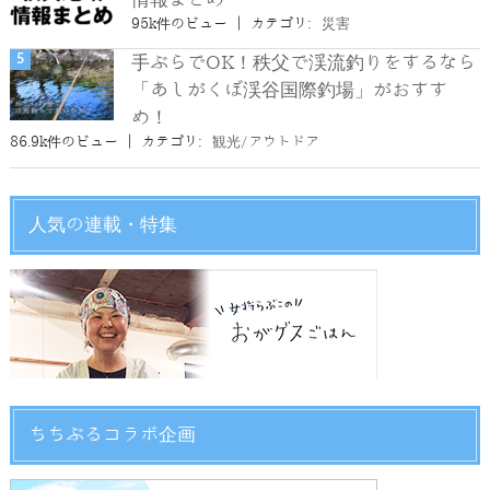
95k件のビュー
|
カテゴリ:
災害
手ぶらでOK！秩父で渓流釣りをするなら
「あしがくぼ渓谷国際釣場」がおすす
め！
86.9k件のビュー
|
カテゴリ:
観光/アウトドア
人気の連載・特集
ちちぶるコラボ企画