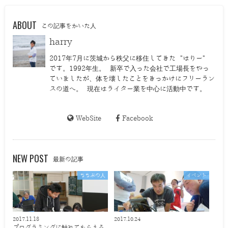
ABOUT
この記事をかいた人
harry
2017年7月に茨城から秩父に移住してきた "はりー"
です。1992年生。 新卒で入った会社で工場長をやっ
ていましたが、体を壊したことをきっかけにフリーラン
スの道へ。 現在はライター業を中心に活動中です。
WebSite
Facebook
NEW POST
最新の記事
ちちぶの人
イベント
2017.11.18
2017.10.24
プログラミングに触れてもらえる