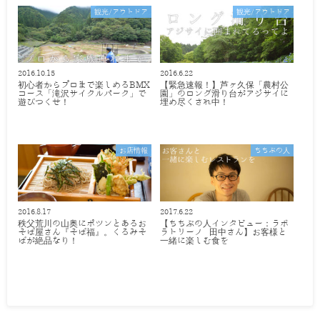
観光/アウトドア
観光/アウトドア
2016.10.15
2016.6.22
初心者からプロまで楽しめるBMX
【緊急速報！】芦ヶ久保「農村公
コース「滝沢サイクルパーク」で
園」のロング滑り台がアジサイに
遊びつくせ！
埋め尽くされ中！
お店情報
ちちぶの人
2016.8.17
2017.6.22
秩父荒川の山奥にポツンとあるお
【ちちぶの人インタビュー：ラボ
そば屋さん『そば福』。くるみそ
ラトリーノ 田中さん】お客様と
ばが絶品なり！
一緒に楽しむ食を