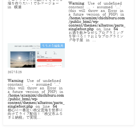
場を作りたい！でかドージョー
Warning
: Use of undefined
in 横瀬
constant … - assumed '…'
(this will throw an Error in
a future version of PHP) in
/home/azamixx/chichiburu.com
/public_html/wp-
content/themes/albatros/parts_
singlefoot.php
on line
54
お酒を飲みながらプログラミング
を学べる！？おとなプログラミン
グ寺子屋 in …
ちちぶる編集局
2017.8.25
Warning
: Use of undefined
constant … - assumed '…'
(this will throw an Error in
a future version of PHP) in
/home/azamixx/chichiburu.com
/public_html/wp-
content/themes/albatros/parts_
singlefoot.php
on line
54
都心に一番近い秩父雲海を世界に
向けてライブ配信！「秩父市ふる
さと納税」で実現…