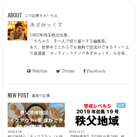
ABOUT
この記事をかいた人
あざみっくす
1982年埼玉秩父出身。
「ちちぶる」を一人で切り盛りする編集長。
また、世界中どこからでも無料で交流ができるネット上
の居酒屋「オンラインスナックあざみっくす」も主宰。
WebSite
Twitter
Facebook
NEW POST
最新の記事
お店情報
災害
2020.3.29
2019.10.12
秩父地域の「テイクアウト（お持
【随時更新】2019年台風19号 秩