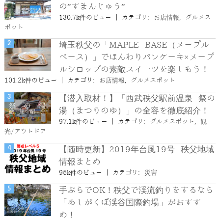
の”すまんじゅう”
130.7k件のビュー
|
カテゴリ:
お店情報
,
グルメス
ポット
埼玉秩父の「MAPLE BASE（メープル
ベース）」でほんわりパンケーキ×メープ
ルシロップの素敵スイーツを楽しもう！
101.2k件のビュー
|
カテゴリ:
お店情報
,
グルメスポット
【潜入取材！】「西武秩父駅前温泉 祭の
湯（まつりのゆ）」の全容を徹底紹介！
97.1k件のビュー
|
カテゴリ:
グルメスポット
,
観
光/アウトドア
【随時更新】2019年台風19号 秩父地域
情報まとめ
95k件のビュー
|
カテゴリ:
災害
手ぶらでOK！秩父で渓流釣りをするなら
「あしがくぼ渓谷国際釣場」がおすす
め！