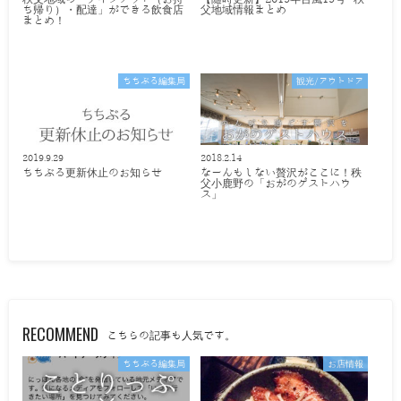
ち帰り）・配達」ができる飲食店
父地域情報まとめ
まとめ！
ちちぶる編集局
観光/アウトドア
2019.9.29
2018.2.14
ちちぶる更新休止のお知らせ
なーんもしない贅沢がここに！秩
父小鹿野の「おがのゲストハウ
ス」
RECOMMEND
こちらの記事も人気です。
ちちぶる編集局
お店情報