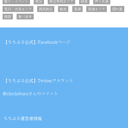
祭り・イベント
秩父
秩父市内エリア
絶景
芦ヶ久保
荒川・大滝エリア
西武秩父
観光
長瀞
長瀞エリア
隠れ家
雑貨
食べ歩き
【ちちぶる公式】Facebookページ
【ちちぶる公式】Twitterアカウント
@chichiburuさんのツイート
ちちぶる運営者情報