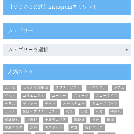
【ちちぶる公式】instagramアカウント
カテゴリー
人気のタグ
お土産
ちちぶる編集局
アクティビティ
イタリアン
カフェ
グルメ
コミュニティ
コーヒー
スイーツ
スローライフ
テラス
ディナー
デート
バーベキュー
ミューズパーク
ランチ
体験・アクティビティ
公園
写真
和食
子連れ
家族連れ
小鹿野
小鹿野エリア
御花畑
景色
横瀬
横瀬エリア
氷柱
珍スポット
皆野
皆野エリア