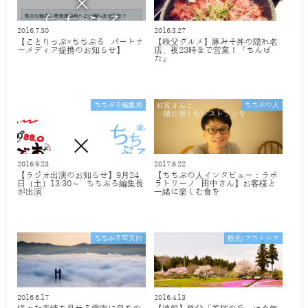
2016.7.30
2016.3.27
【ことりっぷ×ちちぶる パートナ
【秩父グルメ】豚みそ丼の隠れ名
ーメディア提携のお知らせ】
店、夜23時まで営業！『ちんば
た』
ちちぶる編集局
ちちぶの人
2016.9.23
2017.6.22
【ラジオ出演のお知らせ】9月24
【ちちぶの人インタビュー：ラボ
日（土）13:30～ ちちぶる編集長
ラトリーノ 田中さん】お客様と
が出演
一緒に楽しむ食を
ちちぶる写真館
観光/アウトドア
2016.6.17
2016.4.13