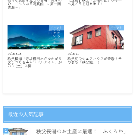
様々な表情を見せる雲海に息をの
【速報】秩父「芝桜の丘」は今年
む 「ちちぶる写真館 ～第一回
も見ごろを迎えます！
雲海～」
イベント
イベント
2016.5.26
2016.4.7
秩父横瀬「寺坂棚田ホタルかがり
秩父初のシェアハウスが登場！そ
火まつり＆キャンドルナイト」が
の名も「秩父城」！
7/2（土）に開…
最近の人気記事
秩父長瀞のお土産に最適！「ふくろや」