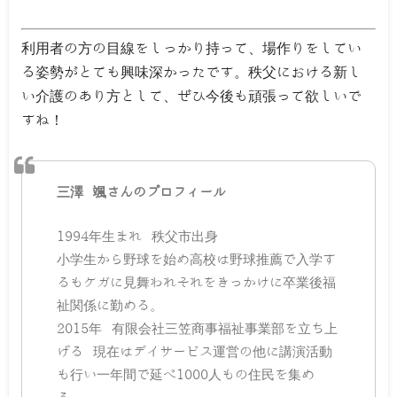
利用者の方の目線をしっかり持って、場作りをしてい
る姿勢がとても興味深かったです。秩父における新し
い介護のあり方として、ぜひ今後も頑張って欲しいで
すね！
三澤 颯さんのプロフィール
1994年生まれ 秩父市出身
小学生から野球を始め高校は野球推薦で入学す
るもケガに見舞われそれをきっかけに卒業後福
祉関係に勤める。
2015年 有限会社三笠商事福祉事業部を立ち上
げる 現在はデイサービス運営の他に講演活動
も行い一年間で延べ1000人もの住民を集め