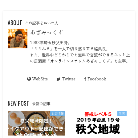
ABOUT
この記事をかいた人
あざみっくす
1982年埼玉秩父出身。
「ちちぶる」を一人で切り盛りする編集長。
また、世界中どこからでも無料で交流ができるネット上
の居酒屋「オンラインスナックあざみっくす」も主宰。
WebSite
Twitter
Facebook
NEW POST
最新の記事
お店情報
災害